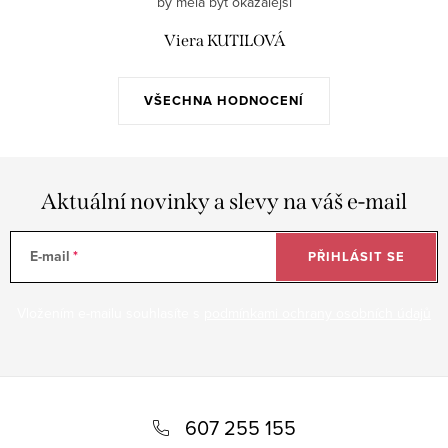
by měla být okázalejší
Viera KUTILOVÁ
VŠECHNA HODNOCENÍ
Aktuální novinky a slevy na váš e-mail
E-mail
PŘIHLÁSIT SE
Vložením e-mailu souhlasíte s
podmínkami ochrany osobních údajů
Z
á
607 255 155