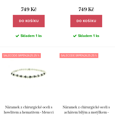
ů
t
749 Kč
749 Kč
ů
DO KOŠÍKU
DO KOŠÍKU
Skladem
1 ks
Skladem
1 ks
SALECODE:SRPEN2625:25:%
SALECODE:SRPEN2625:25:%
Náramek z chirurgické oceli s
Náramek z chirurgické oceli s
howlitem a hematitem - Meucci
achátem bílým a motýlkem -