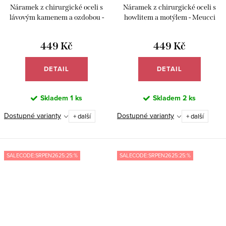
Náramek z chirurgické oceli s
Náramek z chirurgické oceli s
lávovým kamenem a ozdobou -
howlitem a motýlem - Meucci
Meucci BB043/27
BB039/22
449 Kč
449 Kč
DETAIL
DETAIL
Skladem
1 ks
Skladem
2 ks
Dostupné varianty
Dostupné varianty
+ další
+ další
SALECODE:SRPEN2625:25:%
SALECODE:SRPEN2625:25:%