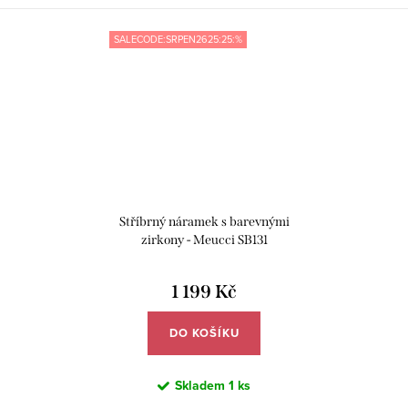
SALECODE:SRPEN2625:25:%
Stříbrný náramek s barevnými
zirkony - Meucci SB131
1 199 Kč
DO KOŠÍKU
Skladem
1 ks