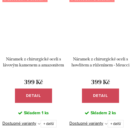
Náramek z chirurgické oceli s
Náramek z chirurgické oceli s
lávovým kamenem a amazonitem
howlitem a růženínem - Meucci
- Meucci BB014
BB002
399 Kč
399 Kč
DETAIL
DETAIL
Skladem
1 ks
Skladem
2 ks
Dostupné varianty
Dostupné varianty
+ další
+ další