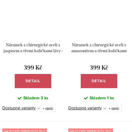
Náramek z chirurgické oceli s
Náramek z chirurgické oceli s
jaspisem a třemi kuličkami lávy -
amazonitem a třemi kuličkami
Meucci BB017
achátu - Meucci BB016
399 Kč
399 Kč
DETAIL
DETAIL
Skladem
3 ks
Skladem
1 ks
Dostupné varianty
Dostupné varianty
+ další
+ další
SALECODE:SRPEN2625:25:%
SALECODE:SRPEN2625:25:%