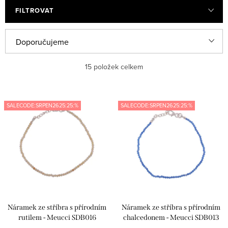
FILTROVAT
V
Ř
Doporučujeme
ý
a
Nejlevnější
15
položek celkem
p
z
i
e
Nejdražší
s
n
SALECODE:SRPEN2625:25:%
SALECODE:SRPEN2625:25:%
Nejprodávanější
p
í
r
p
Abecedně
o
r
d
o
u
d
k
u
Náramek ze stříbra s přírodním
Náramek ze stříbra s přírodním
t
k
rutilem - Meucci SDB016
chalcedonem - Meucci SDB013