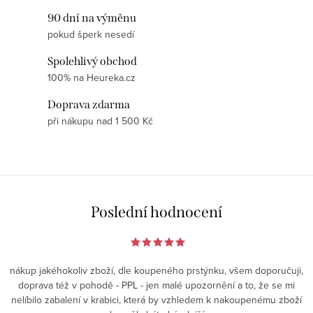
p
90 dní na výměnu
i
pokud šperk nesedí
s
u
Spolehlivý obchod
100% na Heureka.cz
Doprava zdarma
při nákupu nad 1 500 Kč
Poslední hodnocení
nákup jakéhokoliv zboží, dle koupeného prstýnku, všem doporučuji,
doprava též v pohodě - PPL - jen malé upozornění a to, že se mi
nelíbilo zabalení v krabici, která by vzhledem k nakoupenému zboží