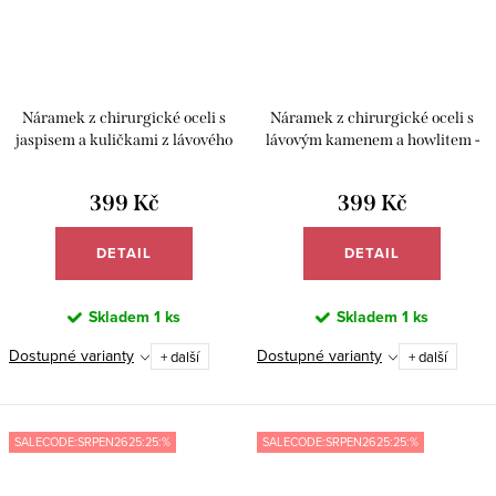
Náramek z chirurgické oceli s
Náramek z chirurgické oceli s
jaspisem a kuličkami z lávového
lávovým kamenem a howlitem -
kamene - Meucci BB022
Meucci BB019
399 Kč
399 Kč
DETAIL
DETAIL
Skladem
1 ks
Skladem
1 ks
Dostupné varianty
Dostupné varianty
+ další
+ další
SALECODE:SRPEN2625:25:%
SALECODE:SRPEN2625:25:%