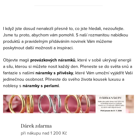
O
v
I když jste dosud nenalezli přesně to, co jste hledali, nezoufejte.
l
Jsme tu proto, abychom vám pomohli. S naší rozmanitou nabídkou
produktů a pravidelným přidáváním novinek Vám můžeme
á
poskytnout další možnosti a inspiraci.
d
a
Objevte magii
provázkových náramků
, které v sobě ukrývají energii
c
a sílu, kterou si můžete nosit každý den. Přeneste se do světa snů a
fantazie s našimi
náramky s přívěsky
, které Vám umožní vyjádřit Vaši
í
jedinečnou osobnost. Přineste do svého života kousek luxusu a
p
noblesy s
náramky s perlami
.
r
v
k
y
v
Dárek zdarma
ý
při nákupu nad 1 200 Kč