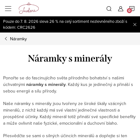
Přejít
N
na
obsah
Pouze do 7. 8. 2026 sleva 26 % na celý sortiment nezlevněného zboží s
K
kódem: CRC2626
Náramky
Náramky s minerály
Ponořte se do fascinujícího světa přírodního bohatství s našimi
úchvatnými
náramky s minerály
. Každý kus je jedinečný a přináší s
sebou energii a sílu přírody.
Naše náramky s minerály jsou tvořeny ze široké škály vzácných
minerálů, z nichž každý má své vlastní jedinečné vlastnosti a
prospěšné účinky. Každý minerál totiž přináší své specifické benefity
a může ovlivnit naše fyzické, emocionální a duchovní blaho.
Přesvědčte se sami o silných účincích minerálů a dopřejte si ten