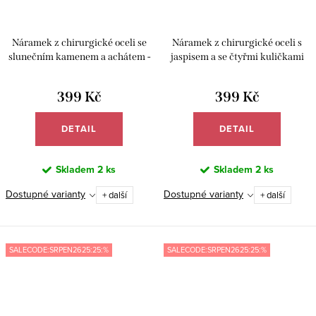
Náramek z chirurgické oceli se
Náramek z chirurgické oceli s
slunečním kamenem a achátem -
jaspisem a se čtyřmi kuličkami
Meucci BB036
howlitu - Meucci BB024
399 Kč
399 Kč
DETAIL
DETAIL
Skladem
2 ks
Skladem
2 ks
Dostupné varianty
Dostupné varianty
+ další
+ další
SALECODE:SRPEN2625:25:%
SALECODE:SRPEN2625:25:%