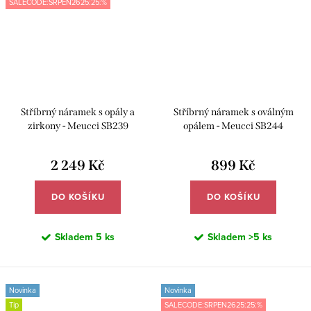
SALECODE:SRPEN2625:25:%
Stříbrný náramek s opály a
Stříbrný náramek s oválným
zirkony - Meucci SB239
opálem - Meucci SB244
2 249 Kč
899 Kč
DO KOŠÍKU
DO KOŠÍKU
Skladem
5 ks
Skladem
>5 ks
Novinka
Novinka
Tip
SALECODE:SRPEN2625:25:%