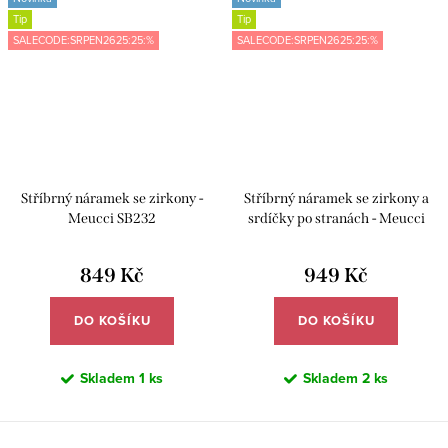
Tip
Tip
SALECODE:SRPEN2625:25:%
SALECODE:SRPEN2625:25:%
Stříbrný náramek se zirkony -
Stříbrný náramek se zirkony a
Meucci SB232
srdíčky po stranách - Meucci
SB199
849 Kč
949 Kč
DO KOŠÍKU
DO KOŠÍKU
Skladem
1 ks
Skladem
2 ks