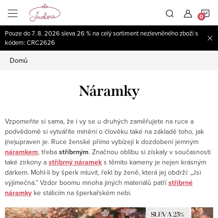
Přejít
N
na
obsah
Pouze do 7. 8. 2026 sleva 26 % na celý sortiment nezlevněného zboží s
K
kódem: CRC2626
Domů
Náramky
Vzpomeňte si sama, že i vy se u druhých zaměřujete na ruce a
podvědomě si vytváříte mínění o člověku také na základě toho, jak
(ne)upraven je. Ruce ženské přímo vybízejí k dozdobení jemným
náramkem
, třeba
stříbrným
. Značnou oblibu si získaly v současnosti
také zirkony a
stříbrný náramek
s těmito kameny je nejen krásným
dárkem. Mohl-li by šperk mluvit, řekl by ženě, která jej obdrží: „Jsi
výjimečná.” Vzdor boomu mnoha jiných materiálů patří
stříbrné
náramky
ke stálicím na šperkařském nebi.