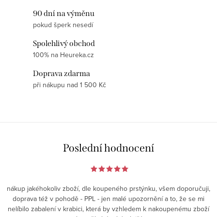
s
90 dní na výměnu
u
pokud šperk nesedí
Spolehlivý obchod
100% na Heureka.cz
Doprava zdarma
při nákupu nad 1 500 Kč
Poslední hodnocení
nákup jakéhokoliv zboží, dle koupeného prstýnku, všem doporučuji,
doprava též v pohodě - PPL - jen malé upozornění a to, že se mi
nelíbilo zabalení v krabici, která by vzhledem k nakoupenému zboží