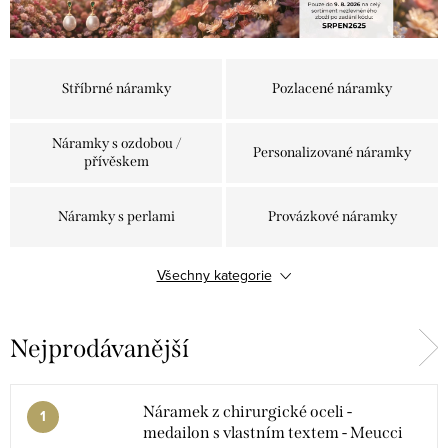
Stříbrné náramky
Pozlacené náramky
Náramky s ozdobou /
Personalizované náramky
přívěskem
Náramky s perlami
Provázkové náramky
Všechny kategorie
Náramky na nohu
Pevné náramky
Nejprodávanější
Náramky s minerály
Ocelové náramky
Náramek z chirurgické oceli -
medailon s vlastním textem - Meucci