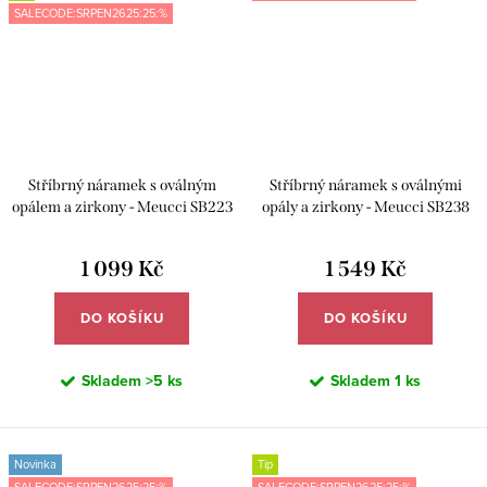
SALECODE:SRPEN2625:25:%
Stříbrný náramek s oválným
Stříbrný náramek s oválnými
opálem a zirkony - Meucci SB223
opály a zirkony - Meucci SB238
1 099 Kč
1 549 Kč
DO KOŠÍKU
DO KOŠÍKU
Skladem
>5 ks
Skladem
1 ks
Novinka
Tip