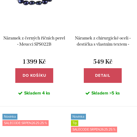
Náramek z černých říčních perel
Náramek z chirurgické oceli -
- Meucci SPS022B
destička s vlastním textem -
Meucci DB462
1 399 Kč
549 Kč
DO KOŠÍKU
DETAIL
Skladem
4 ks
Skladem
>5 ks
Novinka
Novinka
SALECODE:SRPEN2625:25:%
Tip
SALECODE:SRPEN2625:25:%