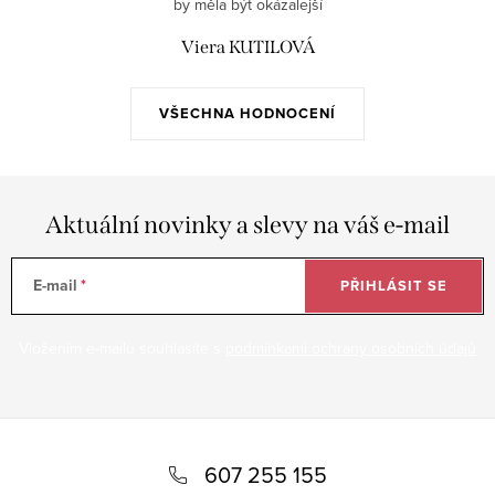
by měla být okázalejší
Viera KUTILOVÁ
VŠECHNA HODNOCENÍ
Aktuální novinky a slevy na váš e-mail
E-mail
PŘIHLÁSIT SE
Vložením e-mailu souhlasíte s
podmínkami ochrany osobních údajů
Z
á
607 255 155