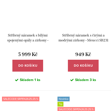
Stříbrný náramek s bílými
Stříbrný náramek s čirými a
spojenými opály a zirkony -
modrými zirkony - Meucci SB231
Meucci SB254
5 999 Kč
949 Kč
DO KOŠÍKU
DO KOŠÍKU
Skladem
1 ks
Skladem
3 ks
SALECODE:SRPEN2625:25:%
Novinka
Tip
SALECODE:SRPEN2625:25:%