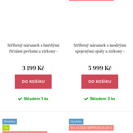
Stříbrný náramek s hnědými
Stříbrný náramek s modrými
říčními perlami a zirkony -
spojenými opály a zirkony -
Meucci TAB017
Meucci SB255
3 199 Kč
5 999 Kč
DO KOŠÍKU
DO KOŠÍKU
Skladem
1 ks
Skladem
3 ks
Novinka
Novinka
Tip
SALECODE:SRPEN2625:25:%