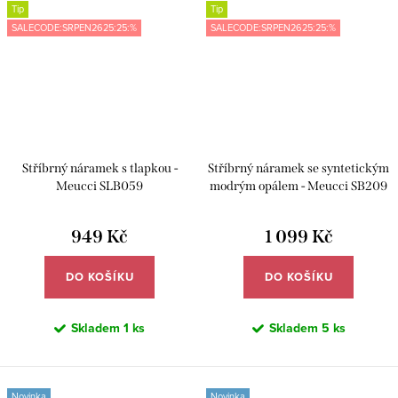
Tip
Tip
SALECODE:SRPEN2625:25:%
SALECODE:SRPEN2625:25:%
Stříbrný náramek s tlapkou -
Stříbrný náramek se syntetickým
Meucci SLB059
modrým opálem - Meucci SB209
949 Kč
1 099 Kč
DO KOŠÍKU
DO KOŠÍKU
Skladem
1 ks
Skladem
5 ks
Novinka
Novinka