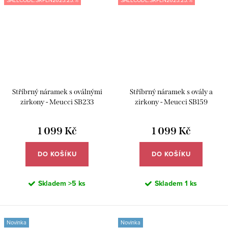
SALECODE:SRPEN2625:25:%
SALECODE:SRPEN2625:25:%
Stříbrný náramek s oválnými
Stříbrný náramek s ovály a
zirkony - Meucci SB233
zirkony - Meucci SB159
1 099 Kč
1 099 Kč
DO KOŠÍKU
DO KOŠÍKU
Skladem
>5 ks
Skladem
1 ks
Novinka
Novinka