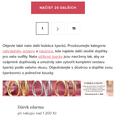
O
NAČÍST 20 DALŠÍCH
v
l
á
S
1
15
d
t
a
r
c
á
Objevte také naše další kolekce šperků. Prozkoumejte kategorie
í
náhrdelníky
,
prsteny
a
náušnice
, kde najdete další skvělé doplňky
n
pro vaše outfity. Naše
stříbrné šperky
jsou navrženy tak, aby se
p
k
vzájemně doplňovaly a umožnily vám vytvořit kompletní sestavu
r
o
šperků podle vašeho vkusu. Objednávejte s důvěrou a doplňte svou
v
šperkovnici o jedinečné kousky.
v
k
á
y
n
v
í
ý
p
Dárek zdarma
i
při nákupu nad 1 200 Kč