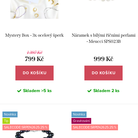
o
r
d
o
u
d
k
u
Mystery Box - 3x ocelový šperk
Náramek s bílými říčními perlami
t
k
- Meucci SPS023B
ů
t
1 397 Kč
799 Kč
999 Kč
ů
DO KOŠÍKU
DO KOŠÍKU
Skladem
>5 ks
Skladem
2 ks
Novinka
Novinka
Tip
Gravírování
SALECODE:SRPEN2625:25:%
SALECODE:SRPEN2625:25:%