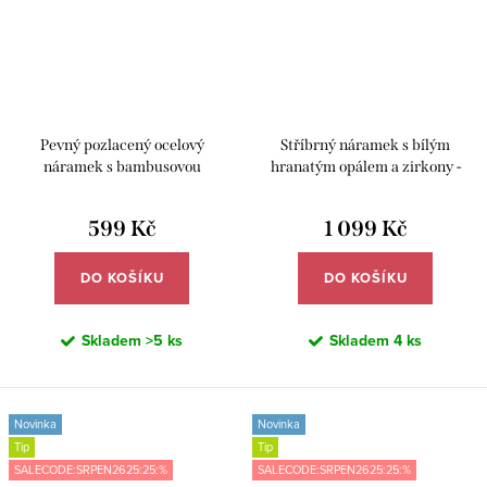
Pevný pozlacený ocelový
Stříbrný náramek s bílým
náramek s bambusovou
hranatým opálem a zirkony -
strukturou - Meucci DB582
Meucci SB212
599 Kč
1 099 Kč
DO KOŠÍKU
DO KOŠÍKU
Skladem
>5 ks
Skladem
4 ks
Novinka
Novinka
Tip
Tip
SALECODE:SRPEN2625:25:%
SALECODE:SRPEN2625:25:%