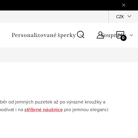
mínky
Podmínky ochrany osobních údajů
GPSR
CZK
Jak zji
NÁKU
Personalizované šperky
Soupravy
KOŠÍ
 výběr od jemných puzetek až po výrazné kroužky a
podívat i na
stříbrné náušnice
pro jemnou eleganci