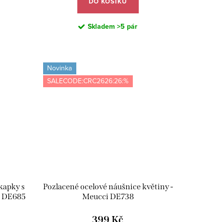
DO KOŠÍKU
Skladem
>5 pár
Novinka
SALECODE:CRC2626:26:%
kapky s
Pozlacené ocelové náušnice květiny -
i DE685
Meucci DE738
399 Kč