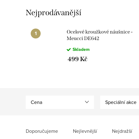
Nejprodávanější
Ocelové kroužkové náušnice -
Meucci DE642
Skladem
499 Kč
Cena
Speciální akce
V
ý
Ř
Doporučujeme
Nejlevnější
Nejdražší