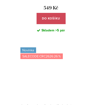
549 Kč
DO KOŠÍKU
Skladem
>5 pár
Novinka
SALECODE:CRC2626:26:%