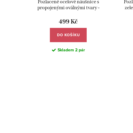
Pozlacené ocelové náušnice s
Pozl
propojenými oválnými tvary -
zel
Meucci DE772
499 Kč
DO KOŠÍKU
Skladem
2 pár
O
v
l
S
á
t
d