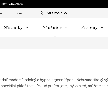
s kódem: CRC2626
ce
Puncovní značky
Hodnocení obchodu
607 255 155
Obchodní pod
Náramky
Náušnice
Prsteny
 hledají moderní, odolný a hypoalergenní šperk. Nabízíme široký
speciální příležitosti. Pokud preferujete jiný vzhled, můžete se 