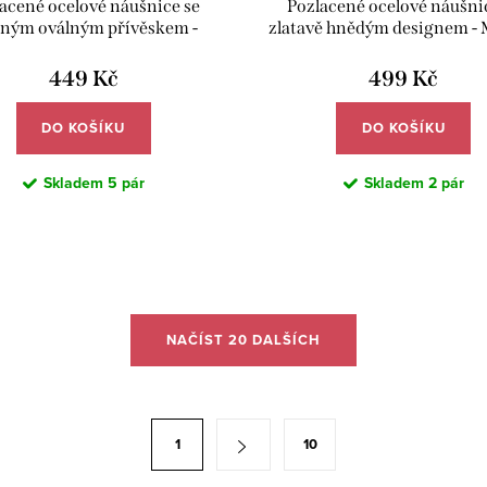
acené ocelové náušnice se
Pozlacené ocelové náušni
eným oválným přívěskem -
zlatavě hnědým designem -
Meucci DE673
DE764
449 Kč
499 Kč
DO KOŠÍKU
DO KOŠÍKU
Skladem
5 pár
Skladem
2 pár
NAČÍST 20 DALŠÍCH
1
10