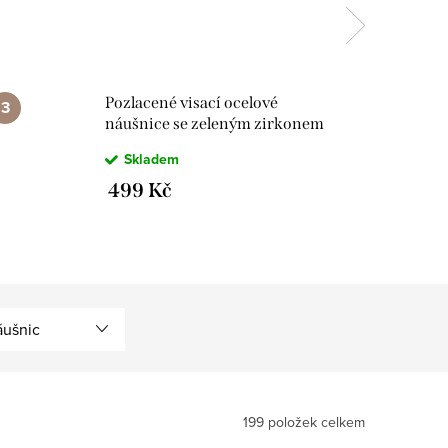
Pozlacené visací ocelové
náušnice se zeleným zirkonem
- Meucci DE516
Skladem
499 Kč
áušnic
199
položek celkem