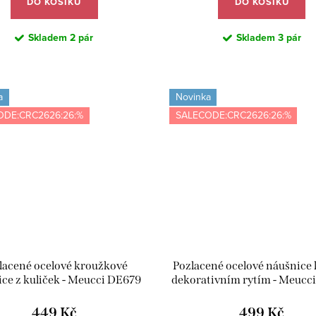
DO KOŠÍKU
DO KOŠÍKU
Skladem
2 pár
Skladem
3 pár
a
Novinka
ODE:CRC2626:26:%
SALECODE:CRC2626:26:%
lacené ocelové kroužkové
Pozlacené ocelové náušnice 
ce z kuliček - Meucci DE679
dekorativním rytím - Meucc
449 Kč
499 Kč