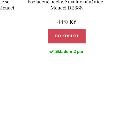
ce se
Pozlacené ocelové oválné náušnice -
 Meucci
Meucci DE688
449 Kč
DO KOŠÍKU
Skladem
2 pár