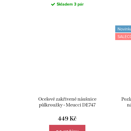
t
Skladem
3 pár
ů
Novink
SALEC
Ocelové zakřivené náušnice
Pozl
půlkroužky - Meucci DE747
n
449 Kč