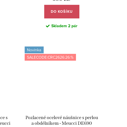
DO KOŠÍKU
Skladem
2 pár
Novinka
SALECODE:CRC2626:26:%
ce s
Pozlacené ocelové náušnice s perlou
eucci
a obdélníkem - Meucci DE690