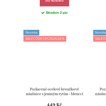
DO KOŠÍKU
Skladem
2 pár
Novinka
Novink
SALECODE:CRC2626:26:%
SALEC
Pozlacené ocelové kroužkové
Poz
náušnice s jemným rytím - Meucci
náušni
DE670
449 Kč