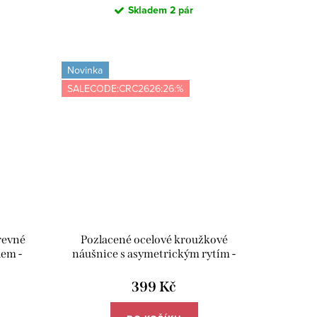
Skladem
2 pár
Novinka
SALECODE:CRC2626:26:%
revné
Pozlacené ocelové kroužkové
hem -
náušnice s asymetrickým rytím -
Meucci DE668
399 Kč