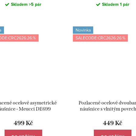
Skladem
>5 pár
Skladem
1 pár
a
Novinka
ODE:CRC2626:26:%
SALECODE:CRC2626:26:%
acené ocelové asymetrické
Pozlacené ocelové dvouba
áušnice - Meucci DE699
náušnice s vlnitým povrc
Meucci DE774
499 Kč
449 Kč