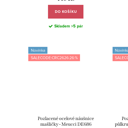
DO KOŠÍKU
Skladem
>5 pár
Novinka
Novink
SALECODE:CRC2626:26:%
SALEC
Pozlacené ocelové náušnice
Po
mašličky - Meucci DE686
půlkru