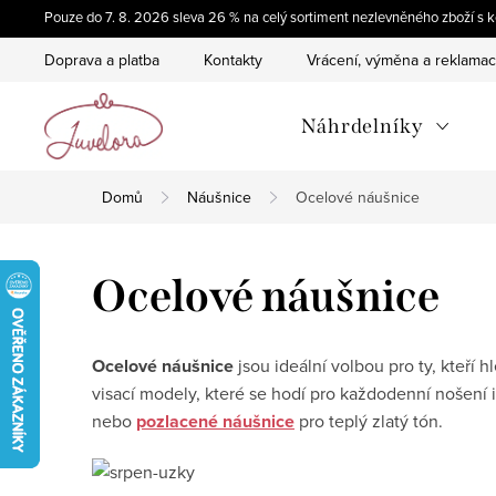
Přejít
Pouze do 7. 8. 2026 sleva 26 % na celý sortiment nezlevněného zboží 
na
Doprava a platba
Kontakty
Vrácení, výměna a reklama
obsah
Náhrdelníky
Domů
Náušnice
Ocelové náušnice
Ocelové náušnice
Ocelové náušnice
jsou ideální volbou pro ty, kteří
visací modely, které se hodí pro každodenní nošení i 
nebo
pozlacené náušnice
pro teplý zlatý tón.