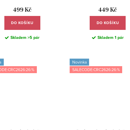
DE672
499 Kč
449 Kč
DO KOŠÍKU
DO KOŠÍKU
Skladem
>5 pár
Skladem
1 pár
a
Novinka
ODE:CRC2626:26:%
SALECODE:CRC2626:26:%