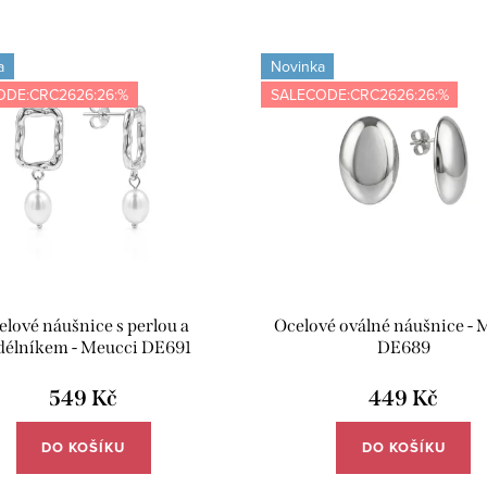
a
Novinka
ODE:CRC2626:26:%
SALECODE:CRC2626:26:%
elové náušnice s perlou a
Ocelové oválné náušnice - 
délníkem - Meucci DE691
DE689
549 Kč
449 Kč
DO KOŠÍKU
DO KOŠÍKU