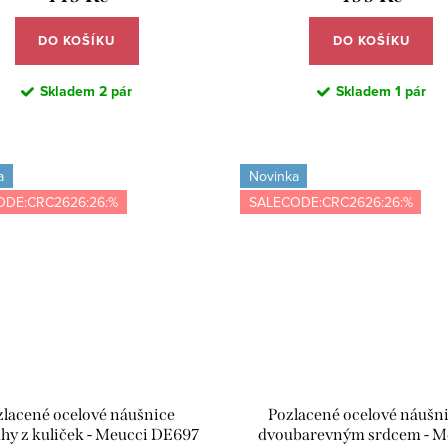
DO KOŠÍKU
DO KOŠÍKU
Skladem
2 pár
Skladem
1 pár
a
Novinka
ODE:CRC2626:26:%
SALECODE:CRC2626:26:%
zlacené ocelové náušnice
Pozlacené ocelové náušni
hy z kuliček - Meucci DE697
dvoubarevným srdcem - M