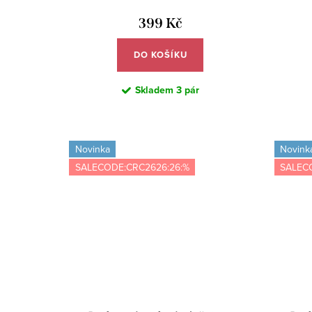
399 Kč
DO KOŠÍKU
Skladem
3 pár
Novinka
Novink
SALECODE:CRC2626:26:%
SALEC