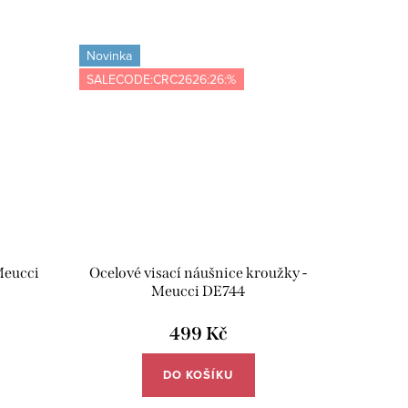
Novinka
SALECODE:CRC2626:26:%
Meucci
Ocelové visací náušnice kroužky -
Meucci DE744
499 Kč
DO KOŠÍKU