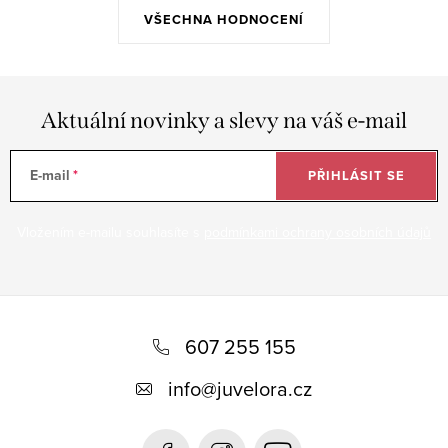
VŠECHNA HODNOCENÍ
Aktuální novinky a slevy na váš e-mail
E-mail
PŘIHLÁSIT SE
Vložením e-mailu souhlasíte s
podmínkami ochrany osobních údajů
Z
á
607 255 155
p
info
@
juvelora.cz
a
t