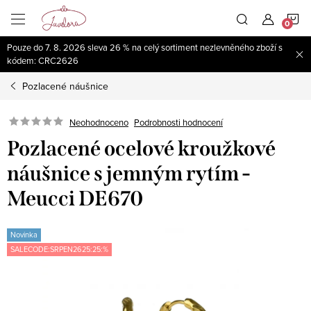
Přejít
N
na
obsah
Pouze do 7. 8. 2026 sleva 26 % na celý sortiment nezlevněného zboží s
K
kódem: CRC2626
Pozlacené náušnice
Neohodnoceno
Podrobnosti hodnocení
Pozlacené ocelové kroužkové
náušnice s jemným rytím -
Meucci DE670
Novinka
SALECODE:SRPEN2625:25:%