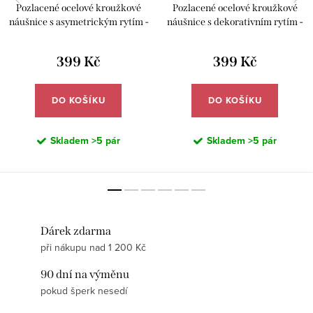
Pozlacené ocelové kroužkové
Pozlacené ocelové kroužkové
náušnice s asymetrickým rytím -
náušnice s dekorativním rytím -
Meucci DE668
Meucci DE667
399 Kč
399 Kč
DO KOŠÍKU
DO KOŠÍKU
Skladem
>5 pár
Skladem
>5 pár
Dárek zdarma
při nákupu nad 1 200 Kč
90 dní na výměnu
pokud šperk nesedí