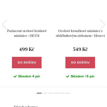
Pozlacené ocelové kruhové
Ocelové kroužkové náušnice s
náušnice - DE574
obdélníkovým zirkonem - Meucci
DE578
499 Kč
549 Kč
DO KOŠÍKU
DO KOŠÍKU
Skladem
4 pár
Skladem
>5 pár