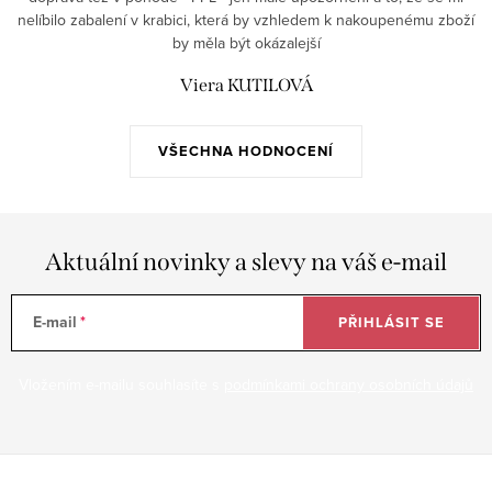
nelíbilo zabalení v krabici, která by vzhledem k nakoupenému zboží
by měla být okázalejší
Viera KUTILOVÁ
VŠECHNA HODNOCENÍ
Aktuální novinky a slevy na váš e-mail
E-mail
PŘIHLÁSIT SE
Vložením e-mailu souhlasíte s
podmínkami ochrany osobních údajů
Z