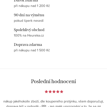
Dárek zdarma
při nákupu nad 1 200 Kč
90 dní na výměnu
pokud šperk nesedí
Spolehlivý obchod
100% na Heureka.cz
Doprava zdarma
při nákupu nad 1 500 Kč
Poslední hodnocení
nákup jakéhokoliv zboží, dle koupeného prstýnku, všem doporučuji,
doprava též v pohodě - PPL - jen malé upozornění a to, že se mi