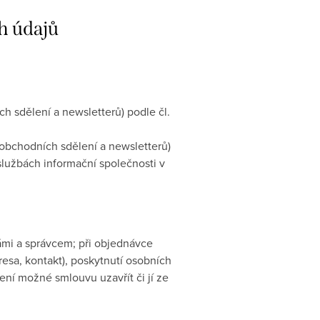
h údajů
 sdělení a newsletterů) podle čl.
obchodních sdělení a newsletterů)
 službách informační společnosti v
ámi a správcem; při objednávce
esa, kontakt), poskytnutí osobních
ní možné smlouvu uzavřít či jí ze