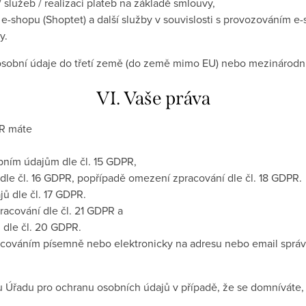
/ služeb / realizaci plateb na základě smlouvy,
í e-shopu (Shoptet) a další služby v souvislosti s provozováním e
y.
osobní údaje do třetí země (do země mimo EU) nebo mezinárodní
VI. Vaše práva
PR máte
bním údajům dle čl. 15 GDPR,
dle čl. 16 GDPR, popřípadě omezení zpracování dle čl. 18 GDPR.
ů dle čl. 17 GDPR.
racování dle čl. 21 GDPR a
 dle čl. 20 GDPR.
acováním písemně nebo elektronicky na adresu nebo email správce
 u Úřadu pro ochranu osobních údajů v případě, že se domníváte,