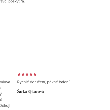
ávci poskytl/a.
omluva
Rychlé doručení, pěkné balení.
n
Šárka Sýkorová
ý.
vé
Děkuji