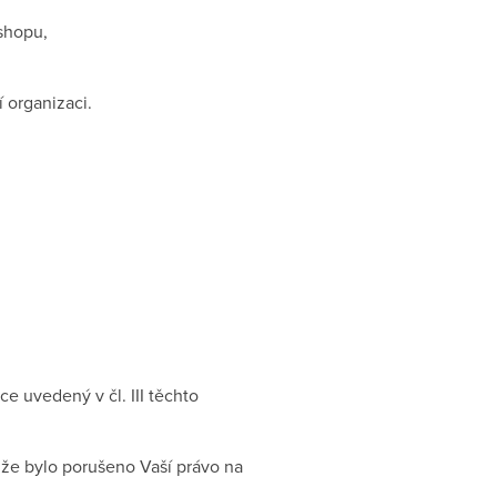
-shopu,
 organizaci.
 uvedený v čl. III těchto
 že bylo porušeno Vaší právo na