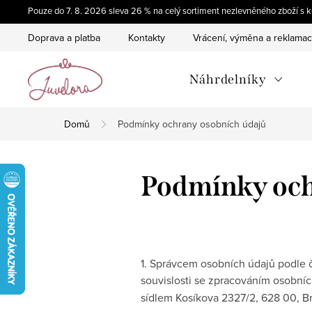
Přejít
Pouze do 7. 8. 2026 sleva 26 % na celý sortiment nezlevněného zboží 
na
Doprava a platba
Kontakty
Vrácení, výměna a reklama
obsah
Náhrdelníky
Domů
Podmínky ochrany osobních údajů
Podmínky och
1. Správcem osobních údajů podle č
souvislosti se zpracováním osobníc
sídlem Kosíkova 2327/2, 628 00, Brn