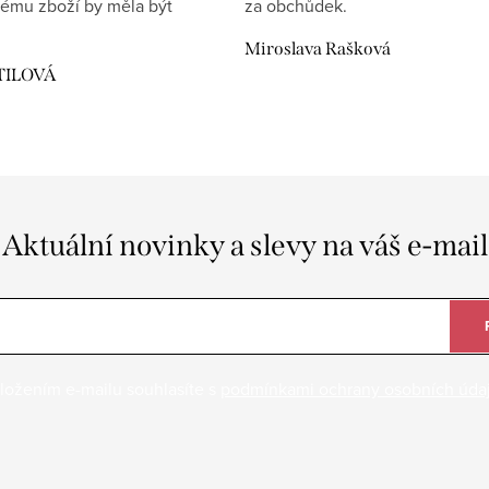
ému zboží by měla být
za obchůdek.
Miroslava Rašková
TILOVÁ
Aktuální novinky a slevy na váš e-mail
ložením e-mailu souhlasíte s
podmínkami ochrany osobních úda