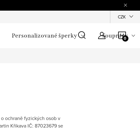
mínky
Podmínky ochrany osobních údajů
GPSR
CZK
Jak zji
NÁKU
Personalizované šperky
Soupravy
KOŠÍ
 o ochraně fyzických osob v
Martin Křikava IČ: 87023679 se