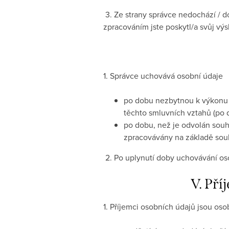
3. Ze strany správce nedochází / 
zpracováním jste poskytl/a svůj výs
1. Správce uchovává osobní údaje
po dobu nezbytnou k výkonu p
těchto smluvních vztahů (po 
po dobu, než je odvolán souhl
zpracovávány na základě sou
2. Po uplynutí doby uchovávání o
V. Pří
1. Příjemci osobních údajů jsou os