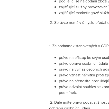
podílející se na dodání zboží 
zajišťující služby provozován
zajišťující marketingové služb
2. Správce nemá v úmyslu předat 
1. Za podmínek stanovených v GD
právo na přístup ke svým oso
právo opravu osobních údajů 
právo na výmaz osobních údaj
právo vznést námitku proti zp
právo na přenositelnost údajů
právo odvolat souhlas se zpr
podmínek.
2. Dále máte právo podat stížnost
ochranu osobních údajů.