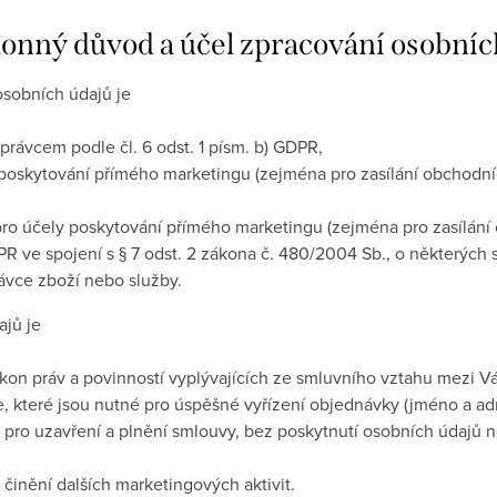
ákonný důvod a účel zpracování osobníc
sobních údajů je
rávcem podle čl. 6 odst. 1 písm. b) GDPR,
oskytování přímého marketingu (zejména pro zasílání obchodních
ro účely poskytování přímého marketingu (zejména pro zasílání 
GDPR ve spojení s § 7 odst. 2 zákona č. 480/2004 Sb., o některých
ávce zboží nebo služby.
ajů je
ýkon práv a povinností vyplývajících ze smluvního vztahu mezi V
, které jsou nutné pro úspěšné vyřízení objednávky (jméno a adr
ro uzavření a plnění smlouvy, bez poskytnutí osobních údajů ne
 činění dalších marketingových aktivit.