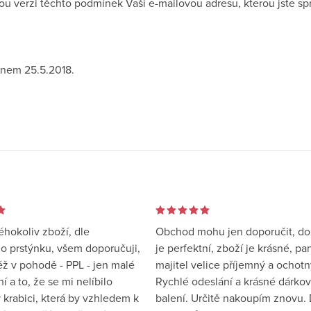
u verzi těchto podmínek Vaši e-mailovou adresu, kterou jste spr
dnem 25.5.2018.
éhokoliv zboží, dle
Obchod mohu jen doporučit, d
 prstýnku, všem doporučuji,
je perfektní, zboží je krásné, pa
éž v pohodě - PPL - jen malé
majitel velice příjemný a ochotn
 a to, že se mi nelíbilo
Rychlé odeslání a krásné dárko
 krabici, která by vzhledem k
balení. Určitě nakoupím znovu. 