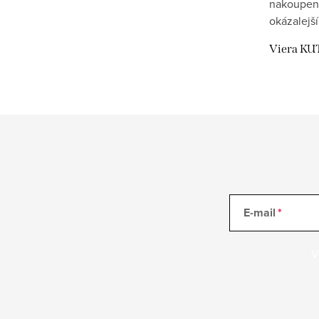
nakoupen
okázalejší
Viera KU
E-mail
V