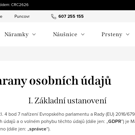
s kódem: CRC2626
ce
Puncovní značky
Hodnocení obchodu
607 255 155
Obchodní pod
Náramky
Náušnice
Prsteny
rany osobních údajů
I. Základní ustanovení
l. 4 bod 7 nařízení Evropského parlamentu a Rady (EU) 2016/679
h údajů a o volném pohybu těchto údajů (dále jen: „
GDPR
”) je 
o (dále jen: „
správce
“).