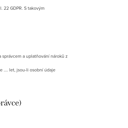
čl. 22 GDPR. S takovým
a správcem a uplatňování nároků z
…. let, jsou-li osobní údaje
právce)