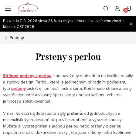
Přejít
N
na
obsah
Pouze do 7. 8. 2026 sleva 26 % na celý sortiment nezlevněného zboží s
K
kódem: CRC2626
Prsteny
Prsteny s perlou
Stříbrné prsteny s perlou
jsou navrženy s ohledem na kvalitu, detaily
a stylový design. Perlou, která je jedinečným přírodním pokladem,
tyto
prsteny
získávají jemnost, lesk a šarm. Kombinace stříbra a perly
vytváří elegantní a vkusný šperk, který dodává vašemu vzhledu
jemnost a sofistikovanost.
V naší kolekci najdete různé styly
prstenů
, od jednoduchých a
minimalistických designů až po více zdobené a výrazné kousky.
Můžete si vybrat prsten s jednou perlou nebo prsteny s perlou
doplněné o další dekorativní prvky, jako jsou zirkony nebo květinové