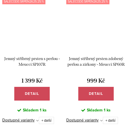
SALECODE:SRPEN2625:25:%
SALECODE:SRPEN2625:25:%
Jemný stříbrný prsten s perlou -
Jemný stříbrný prsten zdobený
Meucci SP107R
perlou a zirkony - Meucci SP60R
1 399 Kč
999 Kč
DETAIL
DETAIL
Skladem
1 ks
Skladem
1 ks
Dostupné varianty
Dostupné varianty
+ další
+ další