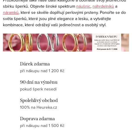
á
Prozkoumejte také naše další kategorie a obohaťte svoji jedinečnou
í
sbírku šperků. Objevte široké spektrum
náušnic
,
náhrdelníků
a
n
náramků
, které se skvěle doplňují perlovými prsteny. Ponořte se do
p
k
světa šperků, které jsou plné elegance a lesku, a vytvářejte
r
o
kombinace, které odrážejí vaši jedinečnost a osobitý styl.
v
v
k
á
y
n
v
í
ý
Dárek zdarma
p
při nákupu nad 1 200 Kč
i
90 dní na výměnu
s
pokud šperk nesedí
u
Spolehlivý obchod
100% na Heureka.cz
Doprava zdarma
při nákupu nad 1 500 Kč