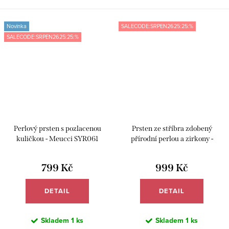
Novinka
SALECODE:SRPEN2625:25:%
SALECODE:SRPEN2625:25:%
Perlový prsten s pozlacenou
Prsten ze stříbra zdobený
kuličkou - Meucci SYR061
přírodní perlou a zirkony -
Meucci SP62R
799 Kč
999 Kč
DETAIL
DETAIL
Skladem
1 ks
Skladem
1 ks