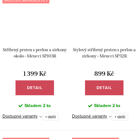
SALECODE:SRPEN2625:25:%
Stříbrný prsten s perlou a zirkony
Stylový stříbrný prsten s perlou a
okolo - Meucci SP103R
zirkony - Meucci SP32R
1 399 Kč
899 Kč
DETAIL
DETAIL
Skladem
2 ks
Skladem
2 ks
Dostupné varianty
Dostupné varianty
+ další
+ další