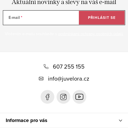
Aktuální novinky a slevy na váš e-mail
E-mail
PŘIHLÁSIT SE
Vložením e-mailu souhlasíte s
podmínkami ochrany osobních údajů
Z
á
607 255 155
p
info
@
juvelora.cz
a
t
í
Informace pro vás