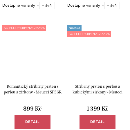
Dostupné varianty
Dostupné varianty
+ další
+ další
SALECODE:SRPEN2625:25:%
Novinka
SALECODE:SRPEN2625:25:%
Romantický stříbrný prsten s
Stříbrný prsten s perlou a
perlou a zirkony - Meucci SP56R
kubickými zirkony - Meucci
SP97R
899 Kč
1 399 Kč
DETAIL
DETAIL