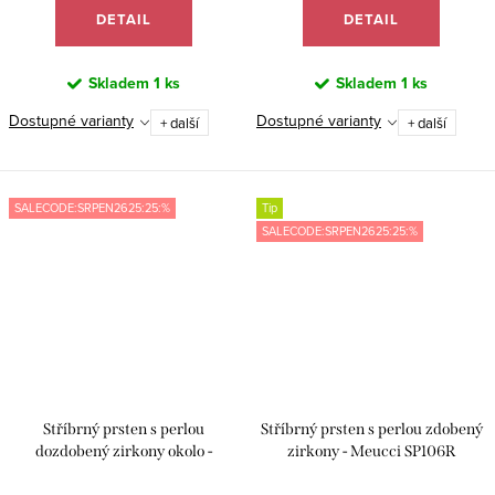
DETAIL
DETAIL
Skladem
1 ks
Skladem
1 ks
Dostupné varianty
Dostupné varianty
+ další
+ další
SALECODE:SRPEN2625:25:%
Tip
SALECODE:SRPEN2625:25:%
Stříbrný prsten s perlou
Stříbrný prsten s perlou zdobený
dozdobený zirkony okolo -
zirkony - Meucci SP106R
Meucci SP65R