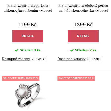
k
u
Prsten ze stříbra s perlou a
Prsten ze stříbra zdobený perlou
t
k
zirkonovým zdobením - Meucci
uvnitř zirkonového oka - Meucci
SP74R
SP66R
ů
t
1 199 Kč
1 399 Kč
ů
DETAIL
DETAIL
Skladem
1 ks
Skladem
2 ks
Dostupné varianty
Dostupné varianty
+ další
+ další
SALECODE:SRPEN2625:25:%
SALECODE:SRPEN2625:25:%