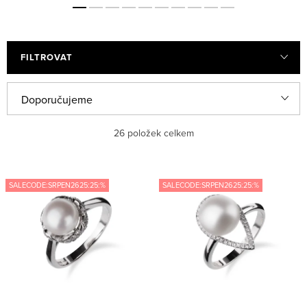
FILTROVAT
V
Ř
Doporučujeme
ý
a
Nejlevnější
26
položek celkem
p
z
i
e
Nejdražší
s
n
SALECODE:SRPEN2625:25:%
SALECODE:SRPEN2625:25:%
Nejprodávanější
p
í
r
p
Abecedně
o
r
d
o
u
d