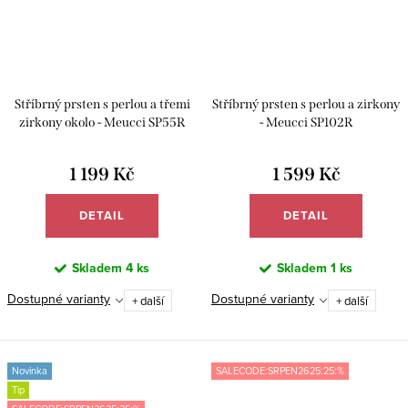
Stříbrný prsten s perlou a třemi
Stříbrný prsten s perlou a zirkony
zirkony okolo - Meucci SP55R
- Meucci SP102R
1 199 Kč
1 599 Kč
DETAIL
DETAIL
Skladem
4 ks
Skladem
1 ks
Dostupné varianty
Dostupné varianty
+ další
+ další
Novinka
SALECODE:SRPEN2625:25:%
Tip