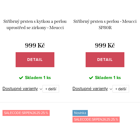
Stříbrný prsten s kytkou a perlou
Stříbrný prsten s perlou - Meucci
uprostřed se zirkony - Meucci
SP80R
SP72R
999 Kč
999 Kč
DETAIL
DETAIL
Skladem
1 ks
Skladem
1 ks
Dostupné varianty
Dostupné varianty
+ další
+ další
SALECODE:SRPEN2625:25:%
Novinka
SALECODE:SRPEN2625:25:%