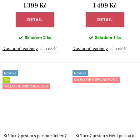
1 399 Kč
1 499 Kč
DETAIL
DETAIL
Skladem
2 ks
Skladem
1 ks
Dostupné varianty
Dostupné varianty
+ další
+ další
Novinka
Novinka
Tip
SALECODE:SRPEN2625:25:%
SALECODE:SRPEN2625:25:%
Stříbrný prsten s perlou zdobený
Stříbrný prsten s říční perlou a