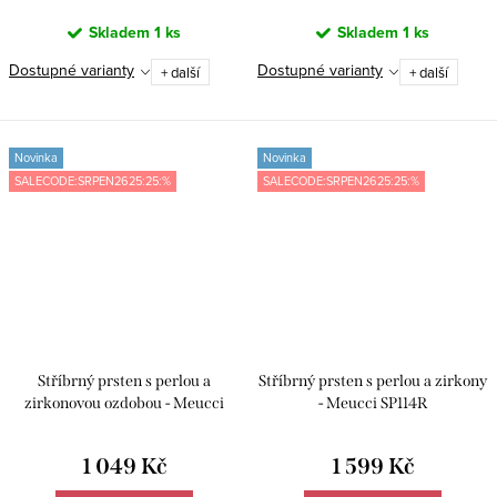
Skladem
1 ks
Skladem
1 ks
Dostupné varianty
Dostupné varianty
+ další
+ další
Novinka
Novinka
SALECODE:SRPEN2625:25:%
SALECODE:SRPEN2625:25:%
Stříbrný prsten s perlou a
Stříbrný prsten s perlou a zirkony
zirkonovou ozdobou - Meucci
- Meucci SP114R
SP124R
1 049 Kč
1 599 Kč