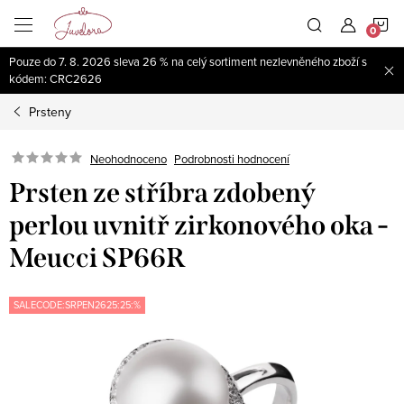
Přejít
N
na
obsah
Pouze do 7. 8. 2026 sleva 26 % na celý sortiment nezlevněného zboží s
K
kódem: CRC2626
Prsteny
Neohodnoceno
Podrobnosti hodnocení
Prsten ze stříbra zdobený
perlou uvnitř zirkonového oka -
Meucci SP66R
SALECODE:SRPEN2625:25:%