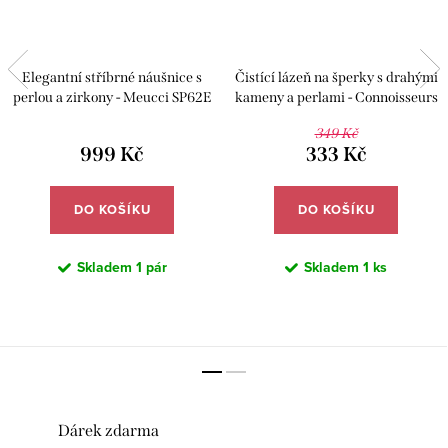
Elegantní stříbrné náušnice s
Čistící lázeň na šperky s drahými
perlou a zirkony - Meucci SP62E
kameny a perlami - Connoisseurs
CN-1030/P
349 Kč
999 Kč
333 Kč
DO KOŠÍKU
DO KOŠÍKU
Skladem
1 pár
Skladem
1 ks
Dárek zdarma