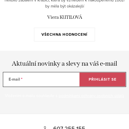
nelíbilo zabalení v krabici, která by vzhledem k nakoupenému zboží
by měla být okázalejší
Viera KUTILOVÁ
VŠECHNA HODNOCENÍ
Aktuální novinky a slevy na váš e-mail
E-mail
PŘIHLÁSIT SE
Vložením e-mailu souhlasíte s
podmínkami ochrany osobních údajů
Z
á
607 255 155