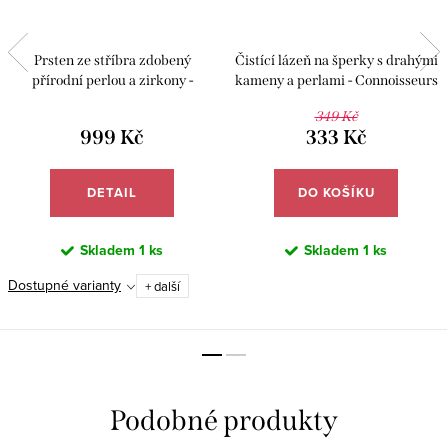
Prsten ze stříbra zdobený
Čistící lázeň na šperky s drahými
přírodní perlou a zirkony -
kameny a perlami - Connoisseurs
Meucci SP62R
CN-1030/P
349 Kč
999 Kč
333 Kč
DETAIL
DO KOŠÍKU
Skladem
1 ks
Skladem
1 ks
Dostupné varianty
+ další