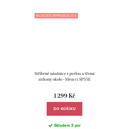
SALECODE:SRPEN2625:25:%
Stříbrné náušnice s perlou a třemi
zirkony okolo - Meucci SP55E
1 299 Kč
DO KOŠÍKU
Skladem
3 pár