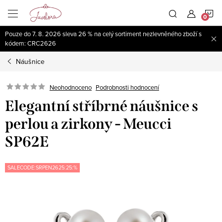
Přejít
N
na
obsah
Pouze do 7. 8. 2026 sleva 26 % na celý sortiment nezlevněného zboží s
K
kódem: CRC2626
Náušnice
Neohodnoceno
Podrobnosti hodnocení
Elegantní stříbrné náušnice s
perlou a zirkony - Meucci
SP62E
SALECODE:SRPEN2625:25:%