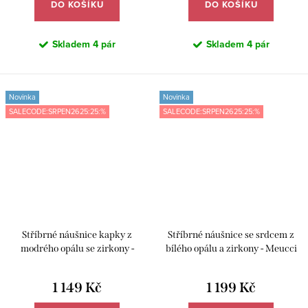
DO KOŠÍKU
DO KOŠÍKU
Skladem
4 pár
Skladem
4 pár
Novinka
Novinka
SALECODE:SRPEN2625:25:%
SALECODE:SRPEN2625:25:%
Stříbrné náušnice kapky z
Stříbrné náušnice se srdcem z
modrého opálu se zirkony -
bílého opálu a zirkony - Meucci
Meucci SE481
SE480
1 149 Kč
1 199 Kč