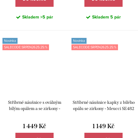
Skladem
>5 pár
Skladem
5 pár
Novinka
Novinka
SALECODE:SRPEN2625:25:%
SALECODE:SRPEN2625:25:%
Stříbrné náušnice s oválným
Stříbrné náušnice kapky z bílého
bílým opálem a se zirkony -
opálu se zirkony - Meucci SE482
Meucci SE483
1 449 Kč
1 149 Kč