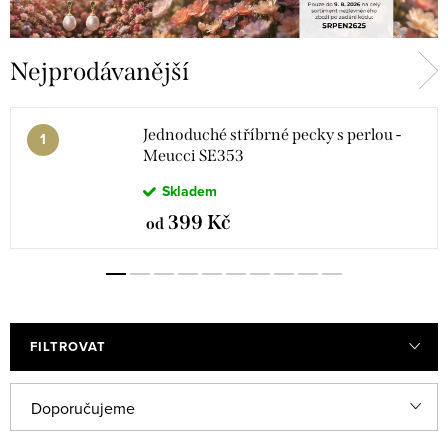
Nejprodávanější
Jednoduché stříbrné pecky s perlou -
Meucci SE353
Skladem
399 Kč
od
FILTROVAT
V
Ř
Doporučujeme
ý
a