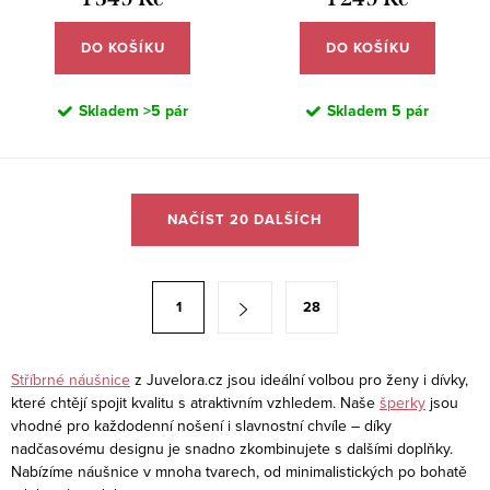
DO KOŠÍKU
DO KOŠÍKU
Skladem
>5 pár
Skladem
5 pár
O
NAČÍST 20 DALŠÍCH
v
l
á
S
1
28
d
t
a
r
c
á
Stříbrné náušnice
z Juvelora.cz jsou ideální volbou pro ženy i dívky,
í
které chtějí spojit kvalitu s atraktivním vzhledem. Naše
šperky
jsou
n
vhodné pro každodenní nošení i slavnostní chvíle – díky
p
k
nadčasovému designu je snadno zkombinujete s dalšími doplňky.
r
o
Nabízíme náušnice v mnoha tvarech, od minimalistických po bohatě