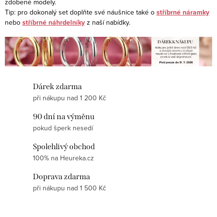
v
zdobené modely.
v
k
Tip: pro dokonalý set doplňte své náušnice také o
stříbrné náramky
á
nebo
stříbrné náhrdelníky
z naší nabídky.
y
n
v
í
ý
p
i
Dárek zdarma
s
při nákupu nad 1 200 Kč
u
90 dní na výměnu
pokud šperk nesedí
Spolehlivý obchod
100% na Heureka.cz
Doprava zdarma
při nákupu nad 1 500 Kč