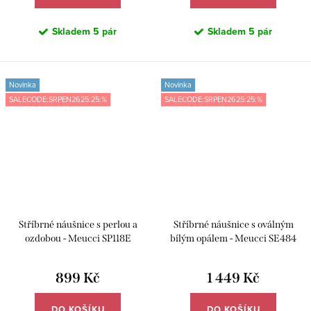
Skladem
5 pár
Skladem
5 pár
Novinka
Novinka
SALECODE:SRPEN2625:25:%
SALECODE:SRPEN2625:25:%
Stříbrné náušnice s perlou a
Stříbrné náušnice s oválným
ozdobou - Meucci SP118E
bílým opálem - Meucci SE484
899 Kč
1 449 Kč
DO KOŠÍKU
DO KOŠÍKU