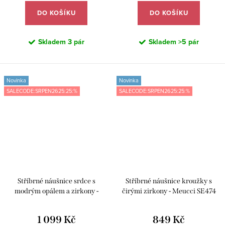
DO KOŠÍKU
DO KOŠÍKU
Skladem
3 pár
Skladem
>5 pár
Novinka
Novinka
SALECODE:SRPEN2625:25:%
SALECODE:SRPEN2625:25:%
Stříbrné náušnice srdce s
Stříbrné náušnice kroužky s
modrým opálem a zirkony -
čirými zirkony - Meucci SE474
Meucci SE477
1 099 Kč
849 Kč