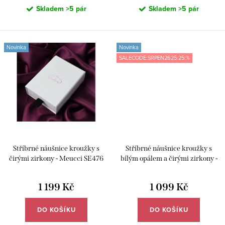
Skladem
>5 pár
Skladem
>5 pár
Novinka
Novinka
SALECODE:SRPEN2625:25:%
Stříbrné náušnice kroužky s
Stříbrné náušnice kroužky s
čirými zirkony - Meucci SE476
bílým opálem a čirými zirkony -
Meucci SYE240
1 199 Kč
1 099 Kč
DO KOŠÍKU
DO KOŠÍKU