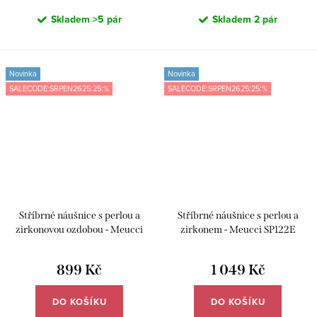
Skladem
>5 pár
Skladem
2 pár
Novinka
Novinka
SALECODE:SRPEN2625:25:%
SALECODE:SRPEN2625:25:%
Stříbrné náušnice s perlou a
Stříbrné náušnice s perlou a
zirkonovou ozdobou - Meucci
zirkonem - Meucci SP122E
SP124E
899 Kč
1 049 Kč
DO KOŠÍKU
DO KOŠÍKU