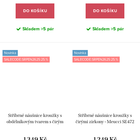
DO KOŠÍKU
DO KOŠÍKU
Skladem
>5 pár
Skladem
>5 pár
Novinka
Novinka
SALECODE:SRPEN2625:25:%
SALECODE:SRPEN2625:25:%
Stříbrné náušnice kroužky s
Stříbrné náušnice kroužky s
obdélníkovým tvarem s čirým
čirými zirkony - Meucci SE472
zirkonem - Meucci SE473
1 349 Kč
1 249 Kč