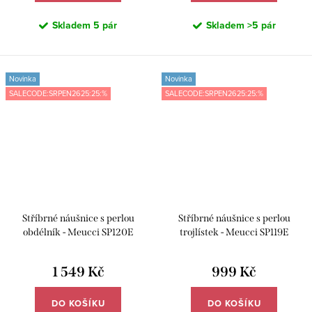
Skladem
5 pár
Skladem
>5 pár
Novinka
Novinka
SALECODE:SRPEN2625:25:%
SALECODE:SRPEN2625:25:%
Stříbrné náušnice s perlou
Stříbrné náušnice s perlou
obdélník - Meucci SP120E
trojlístek - Meucci SP119E
1 549 Kč
999 Kč
DO KOŠÍKU
DO KOŠÍKU