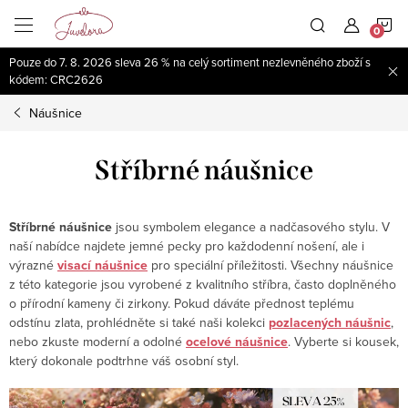
Přejít
N
na
obsah
Pouze do 7. 8. 2026 sleva 26 % na celý sortiment nezlevněného zboží s
K
kódem: CRC2626
Náušnice
Stříbrné náušnice
Stříbrné náušnice
jsou symbolem elegance a nadčasového stylu. V
naší nabídce najdete jemné pecky pro každodenní nošení, ale i
výrazné
visací náušnice
pro speciální příležitosti. Všechny náušnice
z této kategorie jsou vyrobené z kvalitního stříbra, často doplněného
o přírodní kameny či zirkony. Pokud dáváte přednost teplému
odstínu zlata, prohlédněte si také naši kolekci
pozlacených náušnic
,
nebo zkuste moderní a odolné
ocelové náušnice
. Vyberte si kousek,
který dokonale podtrhne váš osobní styl.