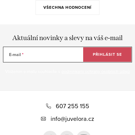
VŠECHNA HODNOCENÍ
Aktuální novinky a slevy na váš e-mail
E-mail
PŘIHLÁSIT SE
Vložením e-mailu souhlasíte s
podmínkami ochrany osobních údajů
Z
á
607 255 155
p
info
@
juvelora.cz
a