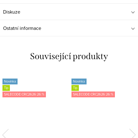
Diskuze
Ostatní informace
Související produkty
Novinka
Novinka
Tip
Tip
SALECODE:CRC2626:26:%
SALECODE:CRC2626:26:%