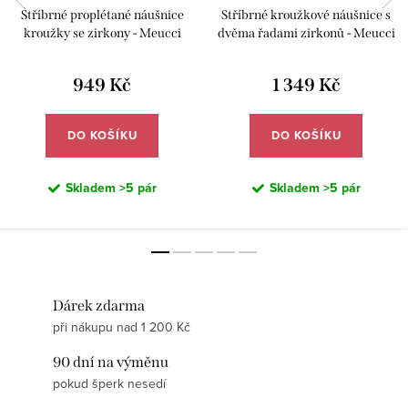
Stříbrné proplétané náušnice
Stříbrné kroužkové náušnice s
kroužky se zirkony - Meucci
dvěma řadami zirkonů - Meucci
SE395
SE365
949 Kč
1 349 Kč
DO KOŠÍKU
DO KOŠÍKU
Skladem
>5 pár
Skladem
>5 pár
Dárek zdarma
při nákupu nad 1 200 Kč
90 dní na výměnu
pokud šperk nesedí