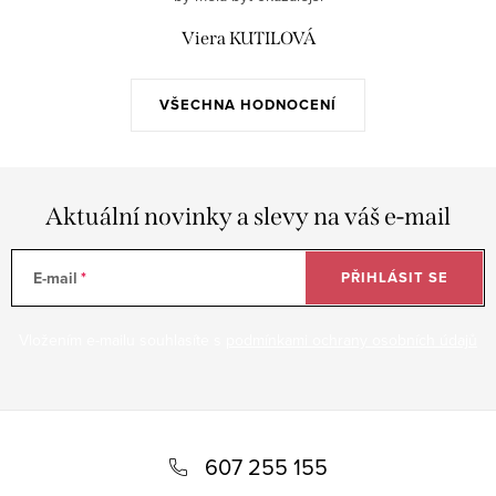
Viera KUTILOVÁ
VŠECHNA HODNOCENÍ
Aktuální novinky a slevy na váš e-mail
E-mail
PŘIHLÁSIT SE
Vložením e-mailu souhlasíte s
podmínkami ochrany osobních údajů
Z
á
607 255 155