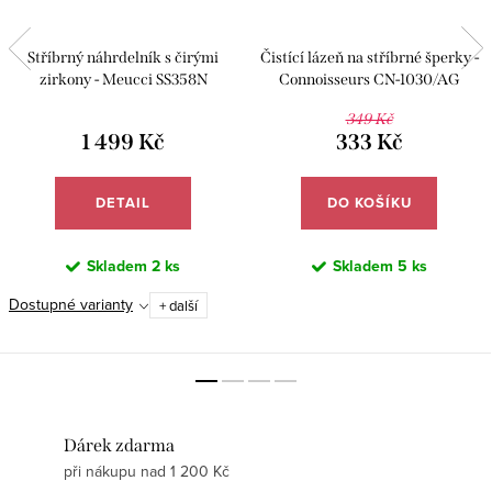
Stříbrný náhrdelník s čirými
Čistící lázeň na stříbrné šperky -
zirkony - Meucci SS358N
Connoisseurs CN-1030/AG
349 Kč
1 499 Kč
333 Kč
DETAIL
DO KOŠÍKU
Skladem
2 ks
Skladem
5 ks
Dostupné varianty
+ další
Dárek zdarma
při nákupu nad 1 200 Kč