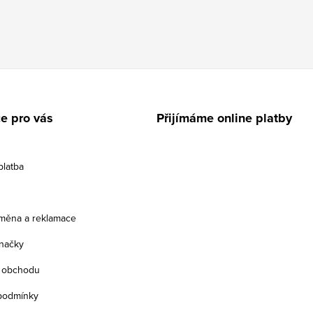
e pro vás
Přijímáme online platby
platba
ýměna a reklamace
načky
 obchodu
podmínky