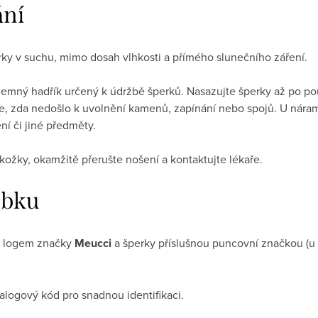
ání
y v suchu, mimo dosah vlhkosti a přímého slunečního záření.
jemný hadřík určený k údržbě šperků. Nasazujte šperky až po pou
jte, zda nedošlo k uvolnění kamenů, zapínání nebo spojů. U nára
ní či jiné předměty.
ožky, okamžitě přerušte nošení a kontaktujte lékaře.
obku
y logem značky
Meucci
a šperky příslušnou puncovní značkou (u 
alogový kód pro snadnou identifikaci.