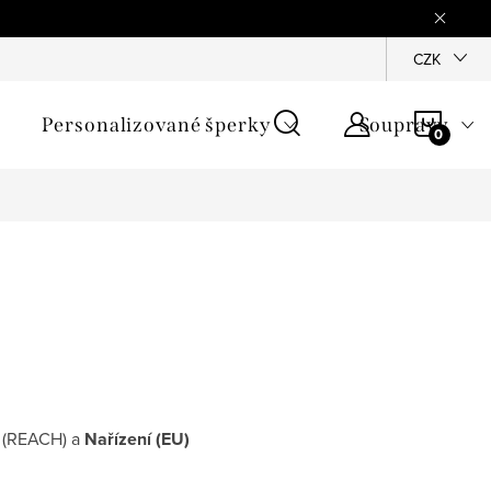
mínky
Podmínky ochrany osobních údajů
GPSR
CZK
Jak zji
NÁKU
Personalizované šperky
Soupravy
KOŠÍ
6 (REACH) a
Nařízení (EU)