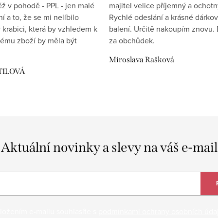
éž v pohodě - PPL - jen malé
majitel velice příjemný a ochotn
 a to, že se mi nelíbilo
Rychlé odeslání a krásné dárko
 krabici, která by vzhledem k
balení. Určitě nakoupím znovu. 
ému zboží by měla být
za obchůdek.
Miroslava Rašková
TILOVÁ
Aktuální novinky a slevy na váš e-mail
ložením e-mailu souhlasíte s
podmínkami ochrany osobních úda