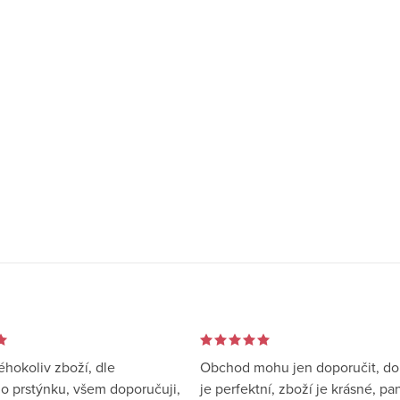
éhokoliv zboží, dle
Obchod mohu jen doporučit, d
 prstýnku, všem doporučuji,
je perfektní, zboží je krásné, pa