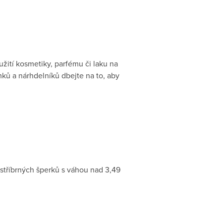
žití kosmetiky, parfému či laku na
mků a nárhdelníků dbejte na to, aby
stříbrných šperků s váhou nad 3,49