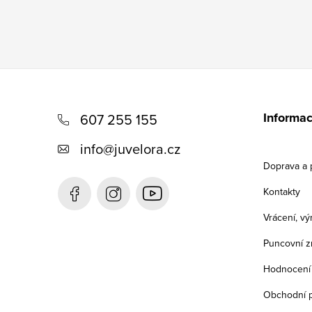
Z
á
Informac
607 255 155
p
info
@
juvelora.cz
a
Doprava a 
t
Kontakty
í
Vrácení, v
Puncovní z
Hodnocení
Obchodní 