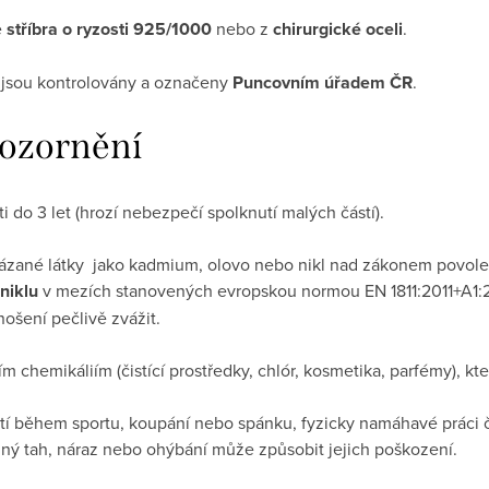
e
stříbra o ryzosti 925/1000
nebo z
chirurgické oceli
.
s jsou kontrolovány a označeny
Puncovním úřadem ČR
.
ozornění
 do 3 let (hrozí nebezpečí spolknutí malých částí).
ázané látky jako kadmium, olovo nebo nikl nad zákonem povole
niklu
v mezích stanovených evropskou normou EN 1811:2011+A1:201
ošení pečlivě zvážit.
m chemikáliím (čistící prostředky, chlór, kosmetika, parfémy), k
tí během sportu, koupání nebo spánku, fyzicky namáhavé práci č
lný tah, náraz nebo ohýbání může způsobit jejich poškození.