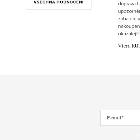
VŠECHNA HODNOCENÍ
doprava t
upozornění
zabalení v
nakoupen
okázalejší
Viera KU
E-mail
V