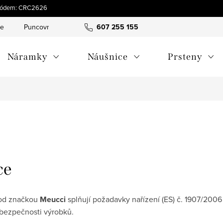
s kódem: CRC2626
ce
Puncovní značky
Hodnocení obchodu
607 255 155
Obchodní pod
Náramky
Náušnice
Prsteny
ce
pod značkou
Meucci
splňují požadavky nařízení (ES) č. 1907/200
bezpečnosti výrobků.