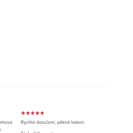
omluva
Rychlé doručení, pěkné balení.
n