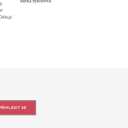
Šárka Sýkorová
ý.
vé
Děkuji
PŘIHLÁSIT SE
jů