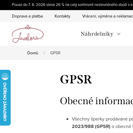
Přejít
Pouze do 7. 8. 2026 sleva 26 % na celý sortiment nezlevněného zboží 
na
Doprava a platba
Kontakty
Vrácení, výměna a reklama
obsah
Náhrdelníky
Domů
GPSR
GPSR
Obecné informa
Všechny šperky prodávané 
2023/988 (GPSR)
o obecné 