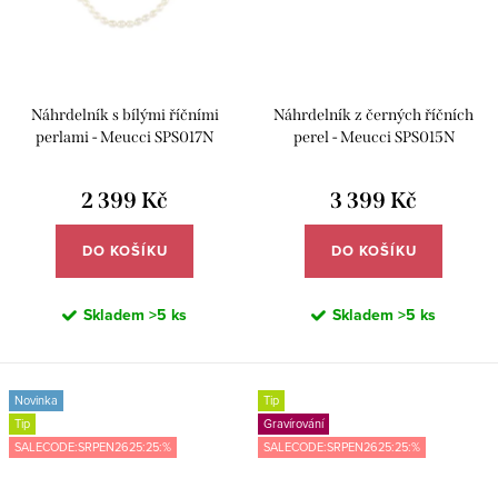
Náhrdelník s bílými říčními
Náhrdelník z černých říčních
perlami - Meucci SPS017N
perel - Meucci SPS015N
2 399 Kč
3 399 Kč
DO KOŠÍKU
DO KOŠÍKU
Skladem
>5 ks
Skladem
>5 ks
Novinka
Tip
Tip
Gravírování
SALECODE:SRPEN2625:25:%
SALECODE:SRPEN2625:25:%