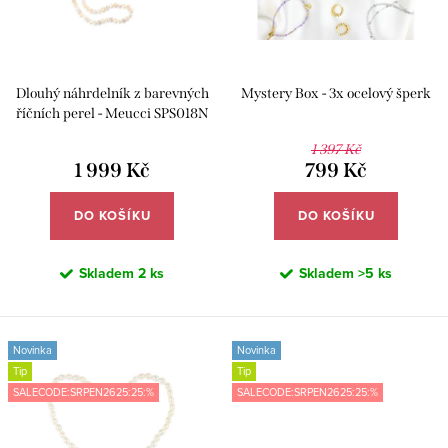
d
o
u
d
k
u
Dlouhý náhrdelník z barevných
Mystery Box - 3x ocelový šperk
t
k
říčních perel - Meucci SPS018N
ů
t
1 397 Kč
1 999 Kč
799 Kč
ů
DO KOŠÍKU
DO KOŠÍKU
Skladem
2 ks
Skladem
>5 ks
Novinka
Novinka
Tip
Tip
SALECODE:SRPEN2625:25:%
SALECODE:SRPEN2625:25:%