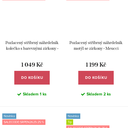
Pozlacený stříbrný náhrdelník
Pozlacený stříbrný náhrdelník
kolečko s barevnými zirkony -
motýl se zirkony - Meucci
Meucci SYN057
SYN060
1 049 Kč
1 199 Kč
DO KOŠÍKU
DO KOŠÍKU
Skladem
1 ks
Skladem
2 ks
Novinka
Novinka
SALECODE:SRPEN2625:25:%
Tip