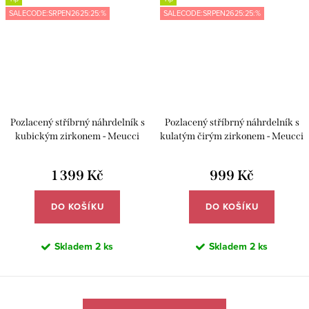
SALECODE:SRPEN2625:25:%
SALECODE:SRPEN2625:25:%
Pozlacený stříbrný náhrdelník s
Pozlacený stříbrný náhrdelník s
kubickým zirkonem - Meucci
kulatým čirým zirkonem - Meucci
SLN082
SYN055
1 399 Kč
999 Kč
DO KOŠÍKU
DO KOŠÍKU
Skladem
2 ks
Skladem
2 ks
O