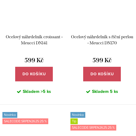
Ocelový náhrdelník croissant -
Ocelový náhrdelník s říční perlou
Meucci DN141
- Meucci DN170
599 Kč
599 Kč
DO KOŠÍKU
DO KOŠÍKU
Skladem
>5 ks
Skladem
5 ks
Novinka
Novinka
SALECODE:SRPEN2625:25:%
Tip
SALECODE:SRPEN2625:25:%