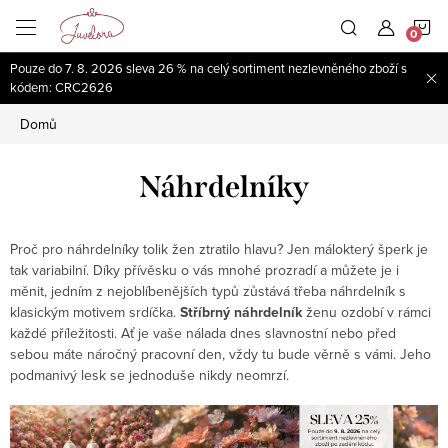
Přejít
N
na
obsah
Pouze do 7. 8. 2026 sleva 26 % na celý sortiment nezlevněného zboží s
K
kódem: CRC2626
Domů
Náhrdelníky
Proč pro náhrdelníky tolik žen ztratilo hlavu? Jen málokterý šperk je
tak variabilní. Díky přívěsku o vás mnohé prozradí a můžete je i
měnit, jedním z nejoblíbenějších typů zůstává třeba náhrdelník s
klasickým motivem srdíčka.
Stříbrný náhrdelník
ženu ozdobí v rámci
každé příležitosti. Ať je vaše nálada dnes slavnostní nebo před
sebou máte náročný pracovní den, vždy tu bude věrně s vámi. Jeho
podmanivý lesk se jednoduše nikdy neomrzí.