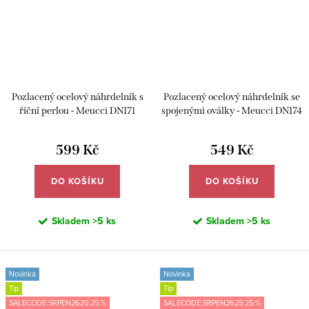
Pozlacený ocelový náhrdelník s
Pozlacený ocelový náhrdelník se
říční perlou - Meucci DN171
spojenými oválky - Meucci DN174
599 Kč
549 Kč
DO KOŠÍKU
DO KOŠÍKU
Skladem
>5 ks
Skladem
>5 ks
Novinka
Novinka
Tip
Tip
SALECODE:SRPEN2625:25:%
SALECODE:SRPEN2625:25:%