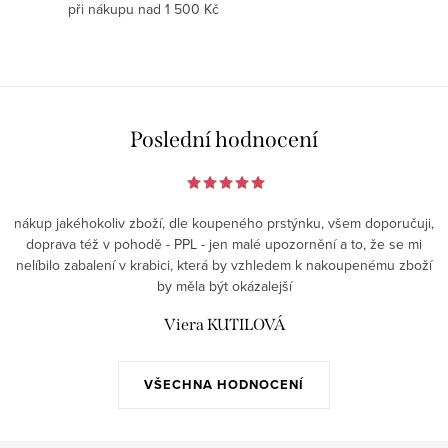
při nákupu nad 1 500 Kč
u
Poslední hodnocení
nákup jakéhokoliv zboží, dle koupeného prstýnku, všem doporučuji,
doprava též v pohodě - PPL - jen malé upozornění a to, že se mi
nelíbilo zabalení v krabici, která by vzhledem k nakoupenému zboží
by měla být okázalejší
Viera KUTILOVÁ
VŠECHNA HODNOCENÍ