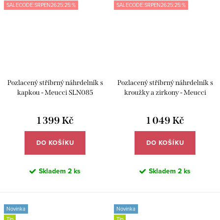
SALECODE:SRPEN2625:25:%
SALECODE:SRPEN2625:25:%
Pozlacený stříbrný náhrdelník s
Pozlacený stříbrný náhrdelník s
kapkou - Meucci SLN085
kroužky a zirkony - Meucci
SYN038
1 399 Kč
1 049 Kč
DO KOŠÍKU
DO KOŠÍKU
Skladem
2 ks
Skladem
2 ks
Novinka
Novinka
Tip
Tip