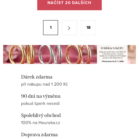
NAČÍST 20 DALŠÍCH
v
l
á
S
1
18
d
t
a
r
c
á
í
n
p
k
r
o
Dárek zdarma
v
v
při nákupu nad 1 200 Kč
k
á
y
90 dní na výměnu
n
v
pokud šperk nesedí
í
ý
Spolehlivý obchod
p
100% na Heureka.cz
i
Doprava zdarma
s