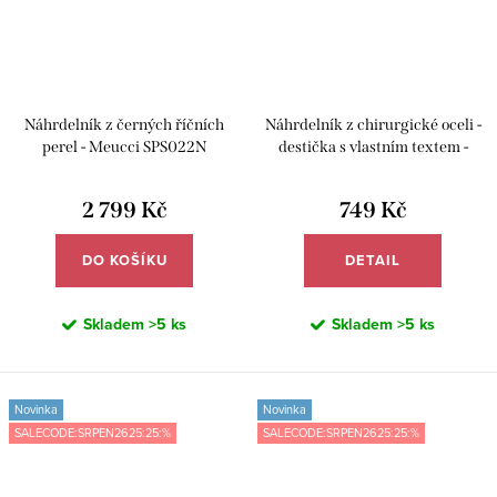
Náhrdelník z černých říčních
Náhrdelník z chirurgické oceli -
perel - Meucci SPS022N
destička s vlastním textem -
Meucci DN127
2 799 Kč
749 Kč
DO KOŠÍKU
DETAIL
Skladem
>5 ks
Skladem
>5 ks
Novinka
Novinka
SALECODE:SRPEN2625:25:%
SALECODE:SRPEN2625:25:%