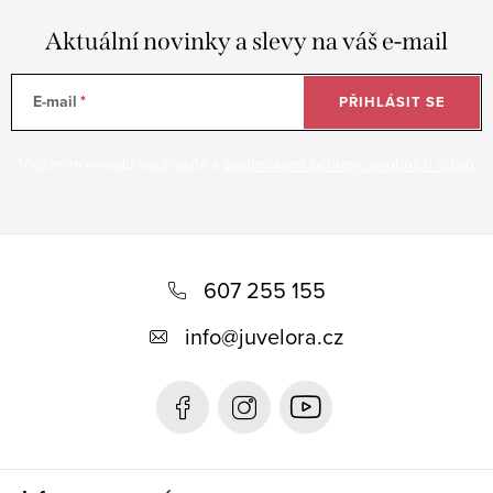
Aktuální novinky a slevy na váš e-mail
E-mail
PŘIHLÁSIT SE
Vložením e-mailu souhlasíte s
podmínkami ochrany osobních údajů
Z
á
607 255 155
p
info
@
juvelora.cz
a
t
í