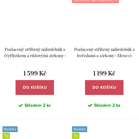
SALECODE:SRPEN2625:25:%
Pozlacený stříbrný náhrdelník s
Pozlacený stříbrný náhrdelník s
čtyřlístkem a růžovými zirkony -
hvězdami a zirkony - Meucci
Meucci SYN035
SYN059
1 599 Kč
1 199 Kč
DO KOŠÍKU
DO KOŠÍKU
Skladem
2 ks
Skladem
2 ks
Novinka
Novinka
Tip
Tip