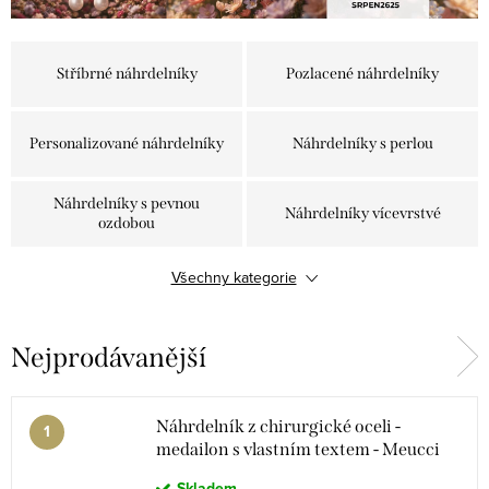
Stříbrné náhrdelníky
Pozlacené náhrdelníky
Personalizované náhrdelníky
Náhrdelníky s perlou
Náhrdelníky s pevnou
Náhrdelníky vícevrstvé
ozdobou
Všechny kategorie
Náhrdelníky s přívěskem
Ocelové náhrdelníky
Nejprodávanější
Ocelové řetízky
Náhrdelník z chirurgické oceli -
medailon s vlastním textem - Meucci
DN130
Skladem