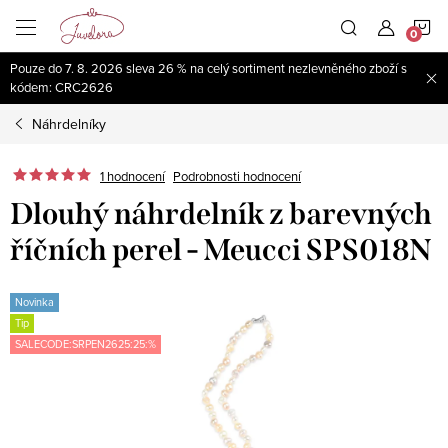
Přejít
N
na
obsah
Pouze do 7. 8. 2026 sleva 26 % na celý sortiment nezlevněného zboží s
K
kódem: CRC2626
Náhrdelníky
1 hodnocení
Podrobnosti hodnocení
Dlouhý náhrdelník z barevných
říčních perel - Meucci SPS018N
Novinka
Tip
SALECODE:SRPEN2625:25:%