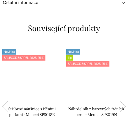
Ostatní informace
Související produkty
Novinka
Novinka
SALECODE:SRPEN2625:25:%
Tip
SALECODE:SRPEN2625:25:%
Stříbrné náušnice s říčními
Náhrdelník z barevných říčních
perlami - Meucci SPS018E
perel - Meucci SPS019N