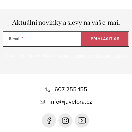
Aktuální novinky a slevy na váš e-mail
E-mail
PŘIHLÁSIT SE
Vložením e-mailu souhlasíte s
podmínkami ochrany osobních údajů
Z
á
607 255 155
p
info
@
juvelora.cz
a
t
í