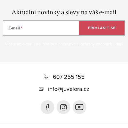
Aktuální novinky a slevy na váš e-mail
E-mail
PŘIHLÁSIT SE
Vložením e-mailu souhlasíte s
podmínkami ochrany osobních údajů
Z
á
607 255 155
p
info
@
juvelora.cz
a
t
í