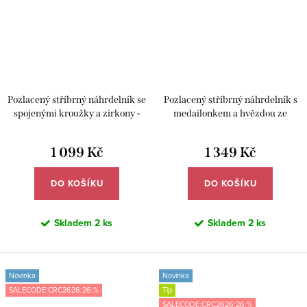
Pozlacený stříbrný náhrdelník se
Pozlacený stříbrný náhrdelník s
spojenými kroužky a zirkony -
medailonkem a hvězdou ze
Meucci SYN042
zirkonů - Meucci SYN040
1 099 Kč
1 349 Kč
DO KOŠÍKU
DO KOŠÍKU
Skladem
2 ks
Skladem
2 ks
Novinka
Novinka
SALECODE:CRC2626:26:%
Tip
SALECODE:CRC2626:26:%