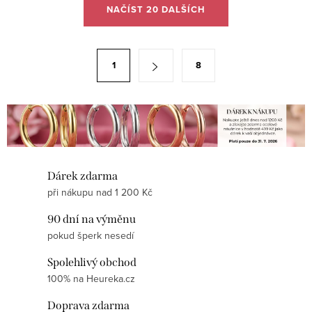
O
NAČÍST 20 DALŠÍCH
v
l
á
S
1
8
d
t
a
r
c
á
í
n
p
k
r
o
Dárek zdarma
v
v
při nákupu nad 1 200 Kč
k
á
y
90 dní na výměnu
n
v
pokud šperk nesedí
í
ý
Spolehlivý obchod
p
100% na Heureka.cz
i
Doprava zdarma
s