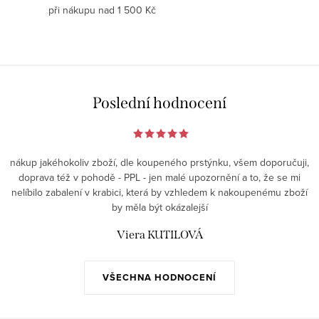
při nákupu nad 1 500 Kč
u
Poslední hodnocení
nákup jakéhokoliv zboží, dle koupeného prstýnku, všem doporučuji,
doprava též v pohodě - PPL - jen malé upozornění a to, že se mi
nelíbilo zabalení v krabici, která by vzhledem k nakoupenému zboží
by měla být okázalejší
Viera KUTILOVÁ
VŠECHNA HODNOCENÍ