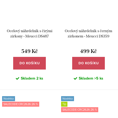
Ocelový náhrdelník s čirými
Ocelový náhrdelník s černým
zirkony - Meucci DS487
zirkonem - Meucci DS359
549 Kč
499 Kč
DO KOŠÍKU
DO KOŠÍKU
Skladem
2 ks
Skladem
>5 ks
Novinka
Novinka
SALECODE:CRC2626:26:%
Tip
SALECODE:CRC2626:26:%