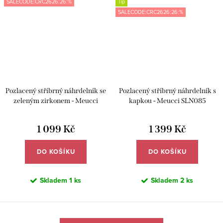
SALECODE:CRC2626:26:%
Tip
SALECODE:CRC2626:26:%
Pozlacený stříbrný náhrdelník se
Pozlacený stříbrný náhrdelník s
zeleným zirkonem - Meucci
kapkou - Meucci SLN085
SLN084
1 099 Kč
1 399 Kč
DO KOŠÍKU
DO KOŠÍKU
Skladem
1 ks
Skladem
2 ks