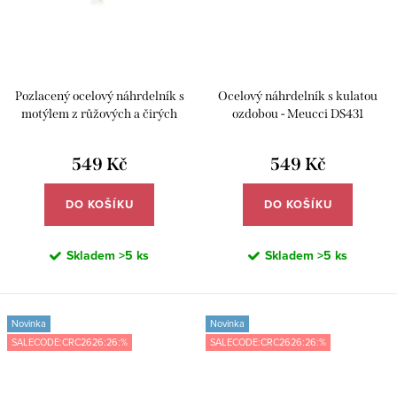
Pozlacený ocelový náhrdelník s
Ocelový náhrdelník s kulatou
motýlem z růžových a čirých
ozdobou - Meucci DS431
zirkonů - Meucci DS492
549 Kč
549 Kč
DO KOŠÍKU
DO KOŠÍKU
Skladem
>5 ks
Skladem
>5 ks
Novinka
Novinka
SALECODE:CRC2626:26:%
SALECODE:CRC2626:26:%