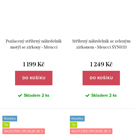
Pozlacený stříbrný náhrdelník
Stříbrný náhrdelník se zeleným
motýl se zirkony - Meucci
zirkonem - Meucci SYN033
SYN060
1 199 Kč
1 249 Kč
DO KOŠÍKU
DO KOŠÍKU
Skladem
2 ks
Skladem
2 ks
Novinka
Novinka
Tip
Tip
SALECODE:CRC2626:26:%
SALECODE:CRC2626:26:%