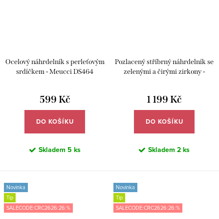
Ocelový náhrdelník s perleťovým
Pozlacený stříbrný náhrdelník se
srdíčkem - Meucci DS464
zelenými a čirými zirkony -
Meucci SYN061
599 Kč
1 199 Kč
DO KOŠÍKU
DO KOŠÍKU
Skladem
5 ks
Skladem
2 ks
Novinka
Novinka
Tip
Tip
SALECODE:CRC2626:26:%
SALECODE:CRC2626:26:%