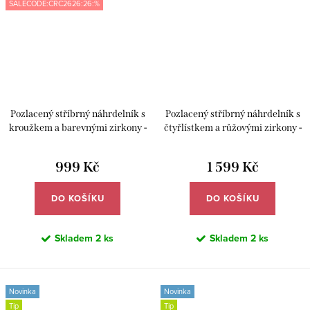
SALECODE:CRC2626:26:%
Pozlacený stříbrný náhrdelník s
Pozlacený stříbrný náhrdelník s
kroužkem a barevnými zirkony -
čtyřlístkem a růžovými zirkony -
Meucci SYN036
Meucci SYN035
999 Kč
1 599 Kč
DO KOŠÍKU
DO KOŠÍKU
Skladem
2 ks
Skladem
2 ks
Novinka
Novinka
Tip
Tip