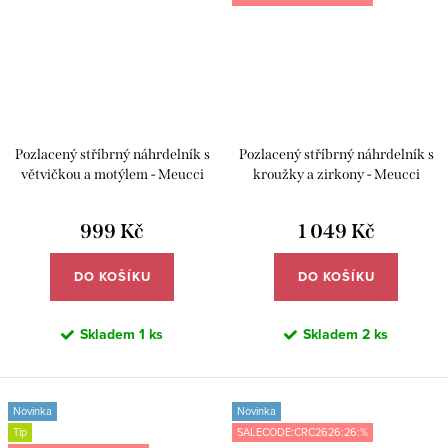
Pozlacený stříbrný náhrdelník s
Pozlacený stříbrný náhrdelník s
větvičkou a motýlem - Meucci
kroužky a zirkony - Meucci
SYN039
SYN038
999 Kč
1 049 Kč
DO KOŠÍKU
DO KOŠÍKU
Skladem
1 ks
Skladem
2 ks
Novinka
Novinka
Tip
SALECODE:CRC2626:26:%