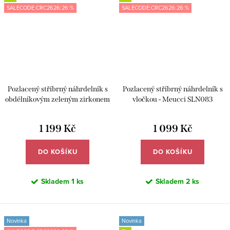
SALECODE:CRC2626:26:%
SALECODE:CRC2626:26:%
Pozlacený stříbrný náhrdelník s
Pozlacený stříbrný náhrdelník s
obdélníkovým zeleným zirkonem
vločkou - Meucci SLN083
- Meucci SYN032
1 199 Kč
1 099 Kč
DO KOŠÍKU
DO KOŠÍKU
Skladem
1 ks
Skladem
2 ks
Novinka
Novinka