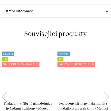
Ostatní informace
Související produkty
Novinka
Novinka
Tip
Tip
SALECODE:SRPEN2625:25:%
SALECODE:SRPEN2625:25:%
Pozlacený stříbrný náhrdelník s
Pozlacený stříbrný náhrdelník s
hvězdami a zirkony - Meucci
medailonkem a zirkony - Meucci