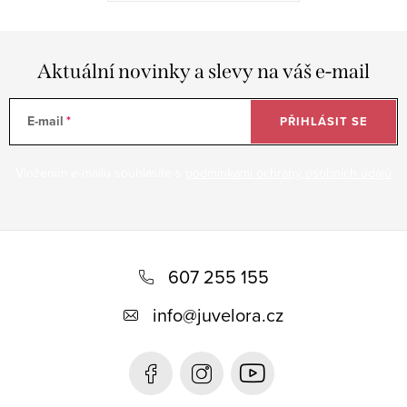
Aktuální novinky a slevy na váš e-mail
E-mail
PŘIHLÁSIT SE
Vložením e-mailu souhlasíte s
podmínkami ochrany osobních údajů
Z
á
607 255 155
p
info
@
juvelora.cz
a
t
í