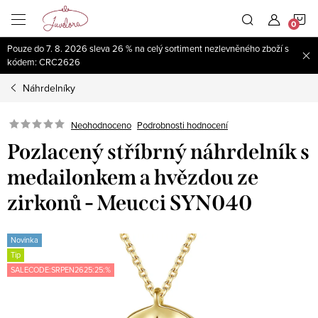
Přejít
N
na
obsah
Pouze do 7. 8. 2026 sleva 26 % na celý sortiment nezlevněného zboží s
K
kódem: CRC2626
Náhrdelníky
Neohodnoceno
Podrobnosti hodnocení
Pozlacený stříbrný náhrdelník s
medailonkem a hvězdou ze
zirkonů - Meucci SYN040
Novinka
Tip
SALECODE:SRPEN2625:25:%