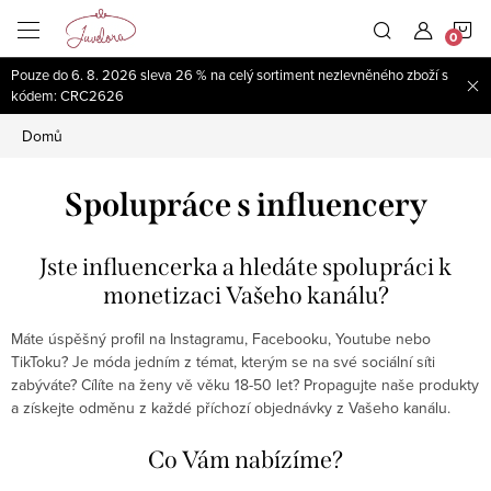
Přejít
N
na
obsah
Pouze do 6. 8. 2026 sleva 26 % na celý sortiment nezlevněného zboží s
K
kódem: CRC2626
Domů
Spolupráce s influencery
Jste influencerka a hledáte spolupráci k
monetizaci Vašeho kanálu?
Máte úspěšný profil na Instagramu, Facebooku, Youtube nebo
TikToku? Je móda jedním z témat, kterým se na své sociální síti
zabýváte? Cílíte na ženy vě věku 18-50 let? Propagujte naše produkty
a získejte odměnu z každé příchozí objednávky z Vašeho kanálu.
Co Vám nabízíme?