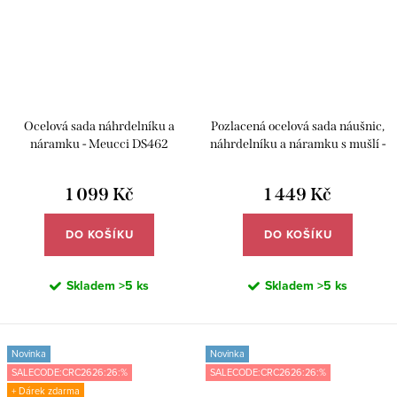
Ocelová sada náhrdelníku a
Pozlacená ocelová sada náušnic,
náramku - Meucci DS462
náhrdelníku a náramku s mušlí -
Meucci DS449
1 099 Kč
1 449 Kč
DO KOŠÍKU
DO KOŠÍKU
Skladem
>5 ks
Skladem
>5 ks
Novinka
Novinka
SALECODE:CRC2626:26:%
SALECODE:CRC2626:26:%
+ Dárek zdarma