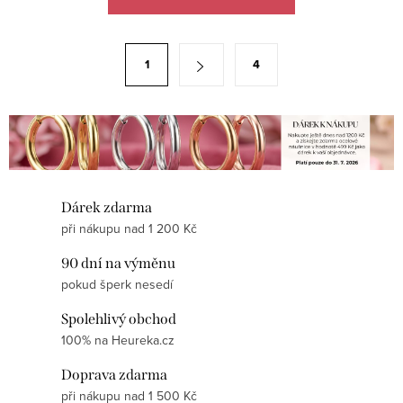
v
l
á
S
1
4
d
t
a
r
c
á
í
n
p
k
r
o
Dárek zdarma
v
v
při nákupu nad 1 200 Kč
k
á
y
90 dní na výměnu
n
v
pokud šperk nesedí
í
ý
Spolehlivý obchod
p
100% na Heureka.cz
i
Doprava zdarma
s
při nákupu nad 1 500 Kč
u