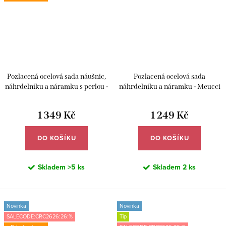
Pozlacená ocelová sada náušnic,
Pozlacená ocelová sada
náhrdelníku a náramku s perlou -
náhrdelníku a náramku - Meucci
Meucci DS446
DS438
1 349 Kč
1 249 Kč
DO KOŠÍKU
DO KOŠÍKU
Skladem
>5 ks
Skladem
2 ks
Novinka
Novinka
SALECODE:CRC2626:26:%
Tip