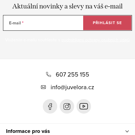
Aktuální novinky a slevy na váš e-mail
E-mail
PŘIHLÁSIT SE
Vložením e-mailu souhlasíte s
podmínkami ochrany osobních údajů
Z
á
607 255 155
p
info
@
juvelora.cz
a
t
í
Informace pro vás