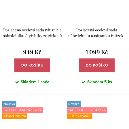
Pozlacená ocelová sada náušnic a
Pozlacená ocelová sada
náhrdelníku čtyřlístky ze zirkonů
náhrdelníku a náramku řetízek -
– Meucci DS491
Meucci DS489
949 Kč
1 099 Kč
DO KOŠÍKU
DO KOŠÍKU
Skladem
1 sada
Skladem
5 ks
Novinka
Novinka
SALECODE:CRC2626:26:%
SALECODE:CRC2626:26:%
+ Dárek zdarma
+ Dárek zdarma