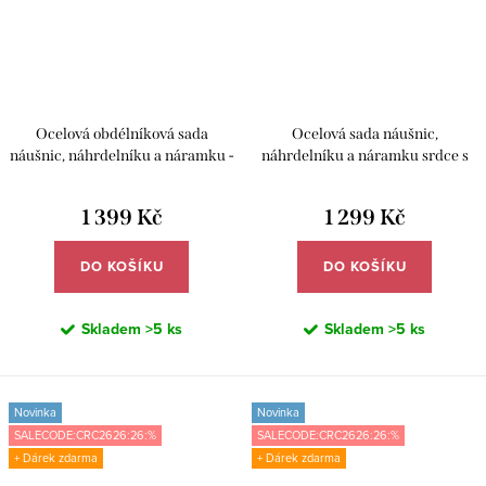
Ocelová obdélníková sada
Ocelová sada náušnic,
náušnic, náhrdelníku a náramku -
náhrdelníku a náramku srdce s
Meucci DS474
perletí - Meucci DS471
1 399 Kč
1 299 Kč
DO KOŠÍKU
DO KOŠÍKU
Skladem
>5 ks
Skladem
>5 ks
Novinka
Novinka
SALECODE:CRC2626:26:%
SALECODE:CRC2626:26:%
+ Dárek zdarma
+ Dárek zdarma