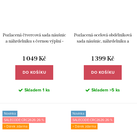
Pozlacená čtvercová sada náušnic
Pozlacená ocelová obdélníková
a náhrdelníku s černou výplní -
sada náušnic, náhrdelníku a
Meucci DS476
náramku - Meucci DS475
1 049 Kč
1 399 Kč
DO KOŠÍKU
DO KOŠÍKU
Skladem
1 ks
Skladem
>5 ks
Novinka
Novinka
SALECODE:CRC2626:26:%
SALECODE:CRC2626:26:%
+ Dárek zdarma
+ Dárek zdarma