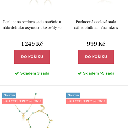
d
o
u
d
k
u
Pozlacená ocelová sada náušnic a
Pozlacená ocelová sada
t
k
náhrdelníku asymetrické ovály se
náhrdelníku a náramku s
zirkony – Meucci DS510
růženíny a perličkami – Meucci
ů
t
DS506
1 249 Kč
999 Kč
ů
DO KOŠÍKU
DO KOŠÍKU
Skladem
3 sada
Skladem
>5 sada
Novinka
Novinka
SALECODE:CRC2626:26:%
SALECODE:CRC2626:26:%