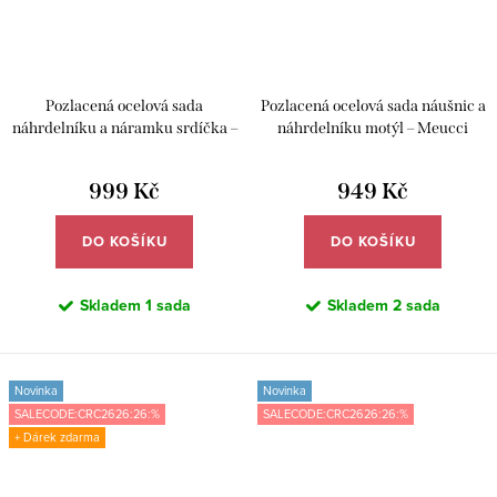
Pozlacená ocelová sada
Pozlacená ocelová sada náušnic a
náhrdelníku a náramku srdíčka –
náhrdelníku motýl – Meucci
Meucci DS495
DS492
999 Kč
949 Kč
DO KOŠÍKU
DO KOŠÍKU
Skladem
1 sada
Skladem
2 sada
Novinka
Novinka
SALECODE:CRC2626:26:%
SALECODE:CRC2626:26:%
+ Dárek zdarma