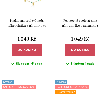
Pozlacená ocelová sada
Pozlacená ocelová sada
náhrdelníku a náramku se
náhrdelníku a náramku s
zelenými kamínky a ozdobami –
barevnými korálky – Meucci
Meucci DS499
DS498
1 049 Kč
1 049 Kč
DO KOŠÍKU
DO KOŠÍKU
Skladem
>5 sada
Skladem
1 sada
Novinka
Novinka
SALECODE:CRC2626:26:%
SALECODE:CRC2626:26:%
+ Dárek zdarma