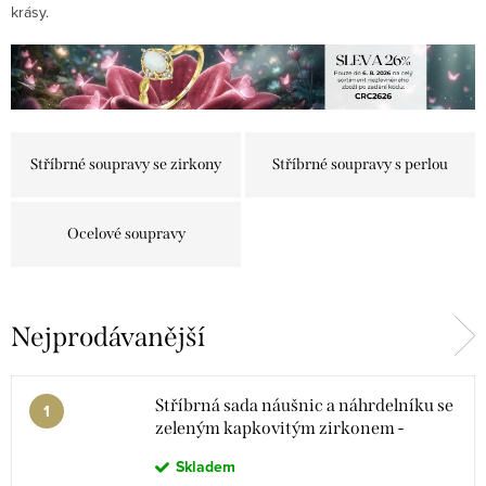
krásy.
Stříbrné soupravy se zirkony
Stříbrné soupravy s perlou
Ocelové soupravy
Nejprodávanější
Stříbrná sada náušnic a náhrdelníku se
zeleným kapkovitým zirkonem -
Meucci SS374S
Skladem