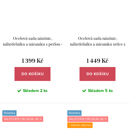
Ocelová sada náušnic,
Ocelová sada náušnic,
náhrdelníku a náramku s perlou -
náhrdelníku a náramku srdce s
Meucci DS469
perletí - Meucci DS464
1 399 Kč
1 449 Kč
DO KOŠÍKU
DO KOŠÍKU
Skladem
2 ks
Skladem
5 ks
Novinka
Novinka
SALECODE:CRC2626:26:%
SALECODE:CRC2626:26:%
+ Dárek zdarma