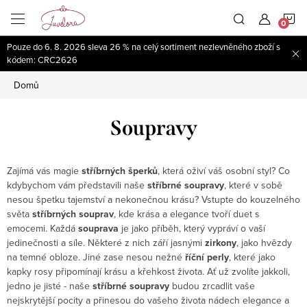
Přejít
N
na
obsah
Pouze do 6. 8. 2026 sleva 26 % na celý sortiment nezlevněného zboží s
K
kódem: CRC2626
Domů
Soupravy
Zajímá vás magie
stříbrných šperků
, která oživí váš osobní styl? Co
kdybychom vám představili naše
stříbrné soupravy
, které v sobě
nesou špetku tajemství a nekonečnou krásu?
Vstupte do kouzelného
světa
stříbrných souprav
, kde krása a elegance tvoří duet s
emocemi. Každá
souprava
je jako příběh, který vypráví o vaší
jedinečnosti a síle. Některé z nich září jasnými
zirkony
, jako hvězdy
na temné obloze. Jiné zase nesou nežné
říční perly
, které jako
kapky rosy připomínají krásu a křehkost života. Ať už zvolíte jakkoli,
jedno je jisté - naše
stříbrné soupravy
budou zrcadlit vaše
nejskrytější pocity a přinesou do vašeho života nádech elegance a