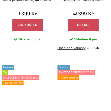
Meucci SYE204
1 399 Kč
399 Kč
od
DO KOŠÍKU
DETAIL
Skladem
3 pár
Skladem
4 pár
Dostupné varianty
+ další
Novinka
Novinka
Tip
SALECODE:SRPEN2625:25:%
SALECODE:SRPEN2625:25:%
+ Dárek zdarma
+ Dárek zdarma