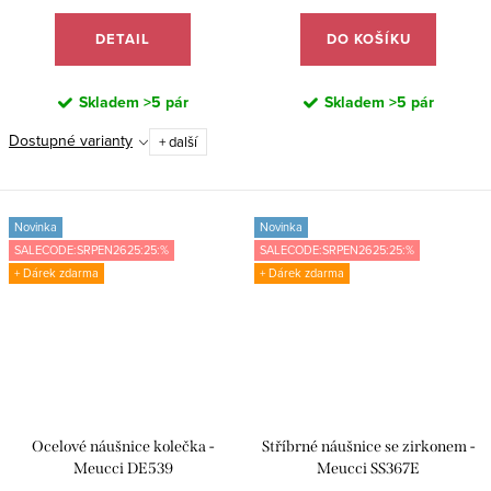
DETAIL
DO KOŠÍKU
Skladem
>5 pár
Skladem
>5 pár
Dostupné varianty
+ další
Novinka
Novinka
SALECODE:SRPEN2625:25:%
SALECODE:SRPEN2625:25:%
+ Dárek zdarma
+ Dárek zdarma
Ocelové náušnice kolečka -
Stříbrné náušnice se zirkonem -
Meucci DE539
Meucci SS367E