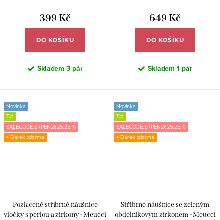
399 Kč
649 Kč
DO KOŠÍKU
DO KOŠÍKU
Skladem
3 pár
Skladem
1 pár
Novinka
Novinka
Tip
Tip
SALECODE:SRPEN2625:25:%
SALECODE:SRPEN2625:25:%
+ Dárek zdarma
+ Dárek zdarma
Pozlacené stříbrné náušnice
Stříbrné náušnice se zeleným
vločky s perlou a zirkony - Meucci
obdélníkovým zirkonem - Meucci