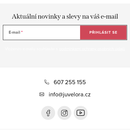
Aktuální novinky a slevy na váš e-mail
E-mail
PŘIHLÁSIT SE
Vložením e-mailu souhlasíte s
podmínkami ochrany osobních údajů
Z
á
607 255 155
p
info
@
juvelora.cz
a
t
í