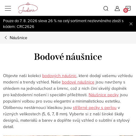
Přejít
N
na
obsah
Pouze do 7. 8. 2026 sleva 26 % na celý sortiment nezlevněného zboží s
K
kódem: CRC2626
Náušnice
Bodové náušnice
Objevte naši kolekci
bodových náušnic
, které dodají vašemu vzhledu
moderní a trendy vzhled. Naše
bodové náušnice
jsou navrženy s
ohledem na jednoduchost a šmrnc, což z nich činí skvělý doplněk
pro každodenní nošení i speciální příležitosti.
Náušnice pecky
jsou
populární volbou pro svou elegantní a minimalistickou estetiku.
Oblíbenou nestárnoucí klasikou jsou
stříbrné pecky s perlou
v
různých velikostech (5, 6, 7, 8 mm). Vyberte si z naší široké škály
designů, materiálů a barev a doplňte svůj vzhled o subtilní a stylový
detail.