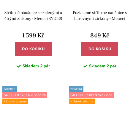
Stříbrné náušnice se zelenými a
Pozlacené stříbrné náušnice s
čirými zirkony - Meucci SYE138
barevnými zirkony - Meucci
SYE143
1 599 Kč
849 Kč
DO KOŠÍKU
DO KOŠÍKU
Skladem
2 pár
Skladem
2 pár
Novinka
Novinka
SALECODE:SRPEN2625:25:%
SALECODE:SRPEN2625:25:%
+ Dárek zdarma
+ Dárek zdarma