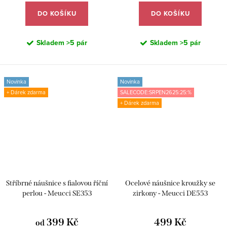
DO KOŠÍKU
DO KOŠÍKU
Skladem
>5 pár
Skladem
>5 pár
Novinka
Novinka
+ Dárek zdarma
SALECODE:SRPEN2625:25:%
+ Dárek zdarma
Stříbrné náušnice s fialovou říční
Ocelové náušnice kroužky se
perlou - Meucci SE353
zirkony - Meucci DE553
399 Kč
499 Kč
od