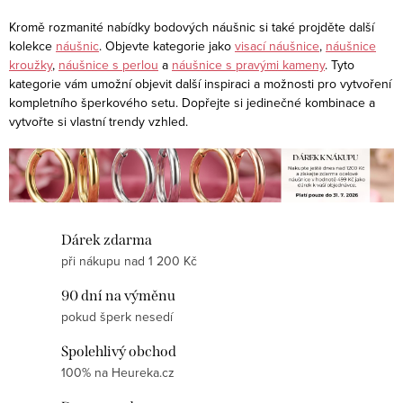
a
r
c
á
Kromě rozmanité nabídky bodových náušnic si také projděte další
í
kolekce
náušnic
. Objevte kategorie jako
visací náušnice
,
náušnice
n
kroužky
,
náušnice s perlou
a
náušnice s pravými kameny
. Tyto
p
k
kategorie vám umožní objevit další inspiraci a možnosti pro vytvoření
r
o
kompletního šperkového setu. Dopřejte si jedinečné kombinace a
v
vytvořte si vlastní trendy vzhled.
v
k
á
y
n
v
í
ý
p
Dárek zdarma
i
při nákupu nad 1 200 Kč
s
90 dní na výměnu
u
pokud šperk nesedí
Spolehlivý obchod
100% na Heureka.cz