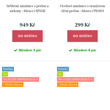
Stříbrné náušnice s perlou a
Ocelové náušnice s oranžovou
zirkony - Meucci SP113E
říční perlou - Meucci PE003
949 Kč
299 Kč
DO KOŠÍKU
DO KOŠÍKU
Skladem
3 pár
Skladem
4 pár
Novinka
Novinka
Tip
Tip
SALECODE:SRPEN2625:25:%
SALECODE:SRPEN2625:25:%
+ Dárek zdarma
+ Dárek zdarma