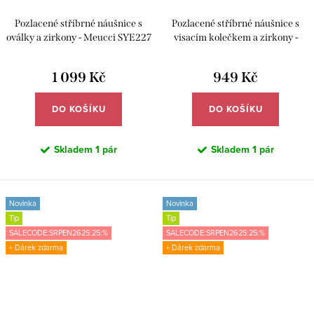
Pozlacené stříbrné náušnice s
Pozlacené stříbrné náušnice s
oválky a zirkony - Meucci SYE227
visacím kolečkem a zirkony -
Meucci SYE185
1 099 Kč
949 Kč
DO KOŠÍKU
DO KOŠÍKU
Skladem
1 pár
Skladem
1 pár
Novinka
Novinka
Tip
Tip
SALECODE:SRPEN2625:25:%
SALECODE:SRPEN2625:25:%
+ Dárek zdarma
+ Dárek zdarma