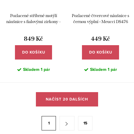
Pozlacené stříbrné motýlí
Pozlacené čtvercové náušnice s
náušnice s fialovými zirkony –
černou výplní - Meucci DS476
Meucci SLE454
849 Kč
449 Kč
DO KOŠÍKU
DO KOŠÍKU
Skladem
1 pár
Skladem
1 pár
O
NAČÍST 20 DALŠÍCH
v
l
á
S
1
15
d
t