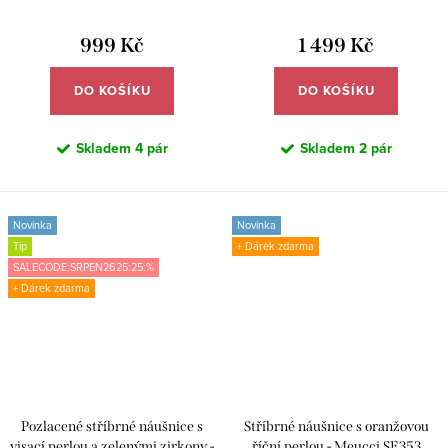
SYE201
SYE207
999 Kč
1 499 Kč
DO KOŠÍKU
DO KOŠÍKU
Skladem
4 pár
Skladem
2 pár
Novinka
Novinka
Tip
+ Dárek zdarma
SALECODE:SRPEN2625:25:%
+ Dárek zdarma
Pozlacené stříbrné náušnice s
Stříbrné náušnice s oranžovou
visací perlou a zelenými zirkony -
říční perlou - Meucci SE353