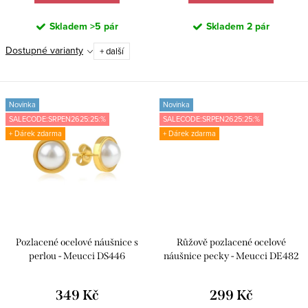
Skladem
>5 pár
Skladem
2 pár
Dostupné varianty
+ další
Novinka
Novinka
SALECODE:SRPEN2625:25:%
SALECODE:SRPEN2625:25:%
+ Dárek zdarma
+ Dárek zdarma
Pozlacené ocelové náušnice s
Růžově pozlacené ocelové
perlou - Meucci DS446
náušnice pecky - Meucci DE482
349 Kč
299 Kč