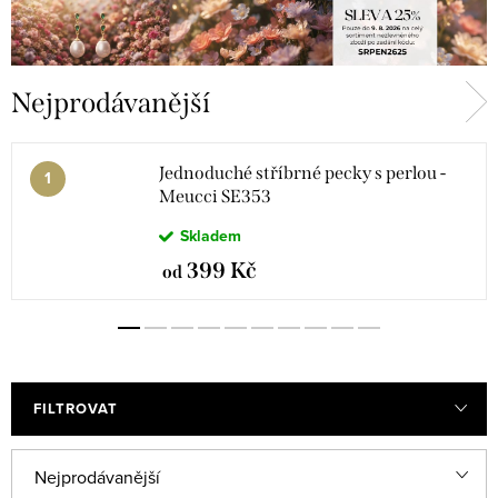
Nejprodávanější
Jednoduché stříbrné pecky s perlou -
Meucci SE353
Skladem
399 Kč
od
FILTROVAT
V
Ř
Nejprodávanější