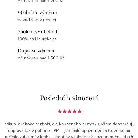
při nákupu nad 1 200 Kč
90 dní na výměnu
pokud šperk nesedí
Spolehlivý obchod
100% na Heureka.cz
Doprava zdarma
při nákupu nad 1 500 Kč
Poslední hodnocení
nákup jakéhokoliv zboží, dle koupeného prstýnku, všem doporučuji,
doprava též v pohodě - PPL - jen malé upozornění a to, že se mi
nelíbilo zabalení v krabici, která by vzhledem k nakoupenému zboží