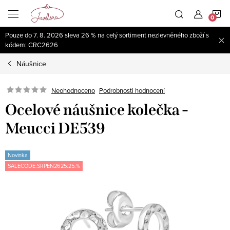
Přejít
N
na
obsah
Pouze do 7. 8. 2026 sleva 26 % na celý sortiment nezlevněného zboží s
K
kódem: CRC2626
Náušnice
Neohodnoceno
Podrobnosti hodnocení
Ocelové náušnice kolečka -
Meucci DE539
Novinka
SALECODE:SRPEN2625:25:%