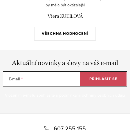
by měla být okázalejší
Viera KUTILOVÁ
VŠECHNA HODNOCENÍ
Aktuální novinky a slevy na váš e-mail
E-mail
PŘIHLÁSIT SE
Vložením e-mailu souhlasíte s
podmínkami ochrany osobních údajů
Z
á
607 255 155