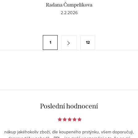
Radana Čumpelikova
2.2.2026
O
S
1
12
v
t
l
r
á
á
d
n
a
k
c
o
í
v
p
á
Poslední hodnocení
r
n
v
í
k
nákup jakéhokoliv zboží, dle koupeného prstýnku, všem doporučuji,
y