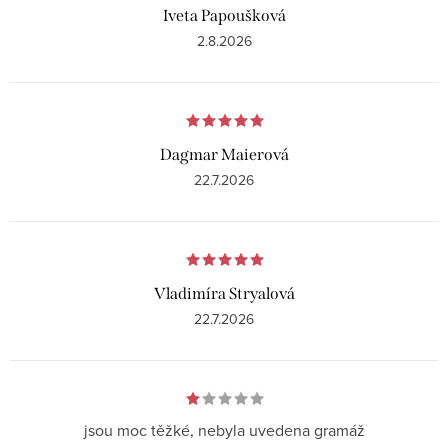
c
Iveta Papoušková
e
2.8.2026
n
í
Dagmar Maierová
22.7.2026
Vladimíra Stryalová
22.7.2026
jsou moc těžké, nebyla uvedena gramáž