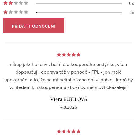
0x
2x
PŘIDAT HODNOCENÍ
V
ý
p
nákup jakéhokoliv zboží, dle koupeného prstýnku, všem
i
doporučuji, doprava též v pohodě - PPL - jen malé
s
upozornění a to, že se mi nelíbilo zabalení v krabici, která by
h
vzhledem k nakoupenému zboží by měla být okázalejší
o
Viera KUTILOVÁ
d
4.8.2026
n
o