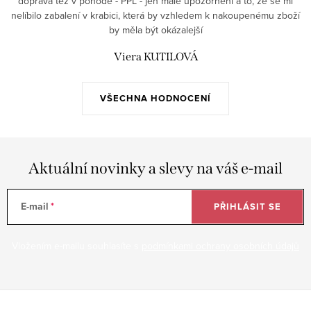
doprava též v pohodě - PPL - jen malé upozornění a to, že se mi
v
nelíbilo zabalení v krabici, která by vzhledem k nakoupenému zboží
ý
by měla být okázalejší
p
Viera KUTILOVÁ
i
s
u
VŠECHNA HODNOCENÍ
Aktuální novinky a slevy na váš e-mail
E-mail
PŘIHLÁSIT SE
Vložením e-mailu souhlasíte s
podmínkami ochrany osobních údajů
Z