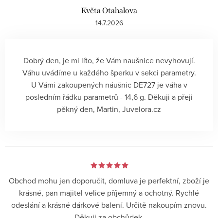
Květa Otahalova
14.7.2026
Dobrý den, je mi líto, že Vám naušnice nevyhovují.
Váhu uvádíme u každého šperku v sekci parametry.
U Vámi zakoupených náušnic DE727 je váha v
posledním řádku parametrů - 14,6 g. Děkuji a přeji
pěkný den, Martin, Juvelora.cz
Obchod mohu jen doporučit, domluva je perfektní, zboží je
krásné, pan majitel velice příjemný a ochotný. Rychlé
odeslání a krásné dárkové balení. Určitě nakoupím znovu.
Děkuji za obchůdek.