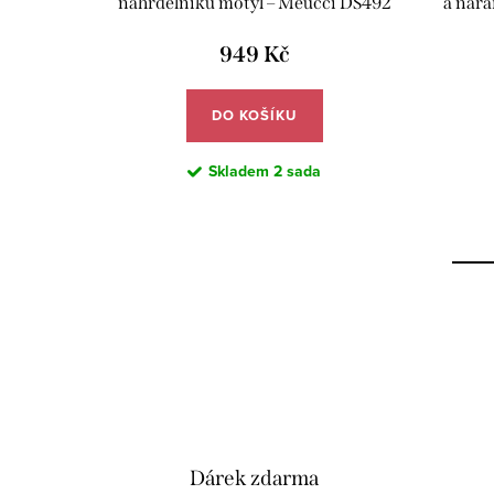
 Meucci
náhrdelníku motýl – Meucci DS492
a nára
949 Kč
DO KOŠÍKU
Skladem
2 sada
Dárek zdarma