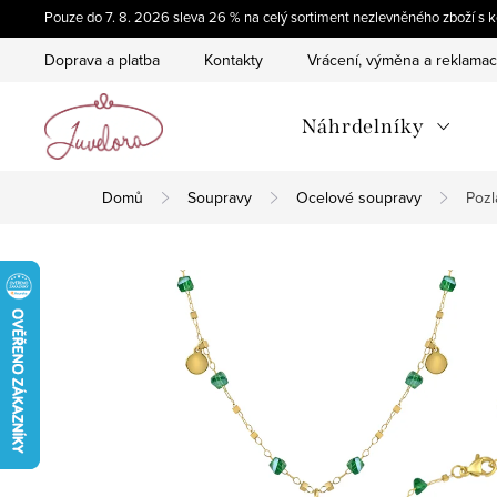
Přejít
Pouze do 7. 8. 2026 sleva 26 % na celý sortiment nezlevněného zboží 
na
Doprava a platba
Kontakty
Vrácení, výměna a reklama
obsah
Náhrdelníky
Domů
Soupravy
Ocelové soupravy
Pozl