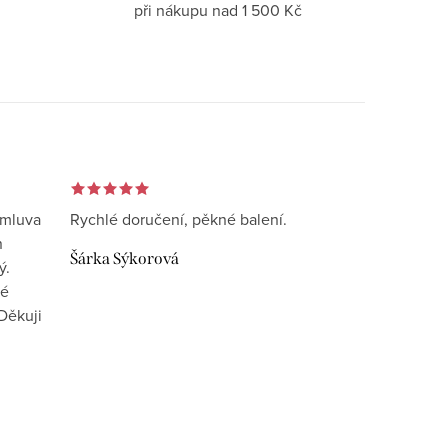
při nákupu nad 1 500 Kč
omluva
Rychlé doručení, pěkné balení.
n
Šárka Sýkorová
ý.
vé
Děkuji