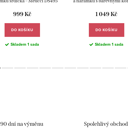
mku srdíčka – Meucci DS495
a náramku s barevnými kor
Meucci DS498
999 Kč
1 049 Kč
DO KOŠÍKU
DO KOŠÍKU
Skladem
1 sada
Skladem
1 sada
90 dní na výměnu
Spolehlivý obcho