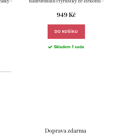
álky –
náhrdelníku čtyřlístky ze zirkonů –
zelen
Meucci DS491
949 Kč
DO KOŠÍKU
Skladem
1 sada
d
Doprava zdarma