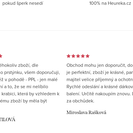
pokud šperk nesedí
100% na Heureka.cz
éhokoliv zboží, dle
Obchod mohu jen doporučit, d
 prstýnku, všem doporučuji,
je perfektní, zboží je krásné, pa
éž v pohodě - PPL - jen malé
majitel velice příjemný a ochotn
 a to, že se mi nelíbilo
Rychlé odeslání a krásné dárko
 krabici, která by vzhledem k
balení. Určitě nakoupím znovu. 
ému zboží by měla být
za obchůdek.
Miroslava Rašková
TILOVÁ