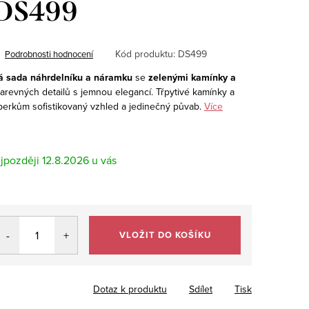
 DS499
Kód produktu:
DS499
Podrobnosti hodnocení
á sada náhrdelníku a náramku
se
zelenými kamínky a
arevných detailů s jemnou elegancí. Třpytivé kamínky a
šperkům sofistikovaný vzhled a jedinečný půvab.
Více
12.8.2026
VLOŽIT DO KOŠÍKU
Dotaz k produktu
Sdílet
Tisk