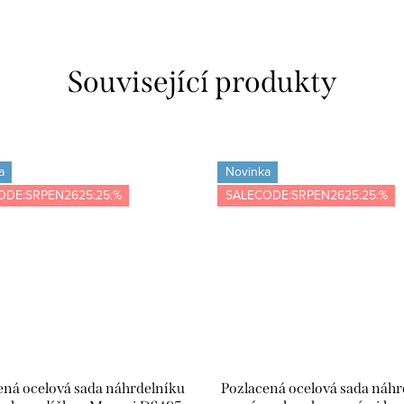
Související produkty
a
Novinka
ODE:SRPEN2625:25:%
SALECODE:SRPEN2625:25:%
ená ocelová sada náhrdelníku
Pozlacená ocelová sada náhr