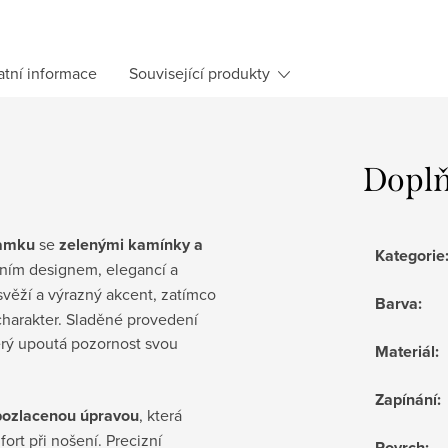
atní informace
Související produkty
Doplň
ramku
se
zelenými kamínky a
Kategorie
ním designem, elegancí a
věží a výrazný akcent, zatímco
Barva
:
charakter. Sladěné provedení
erý upoutá pozornost svou
Materiál
:
Zapínání
:
s pozlacenou úpravou
, která
ort při nošení. Precizní
Povrch
: