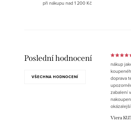
při nákupu nad 1 200 Kč
Poslední hodnocení
nákup jak
koupeného
VŠECHNA HODNOCENÍ
doprava t
upozornění
zabalení v
nakoupen
okázalejší
Viera KU