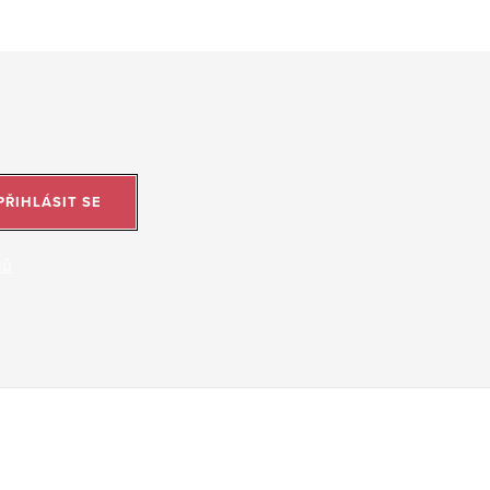
PŘIHLÁSIT SE
jů