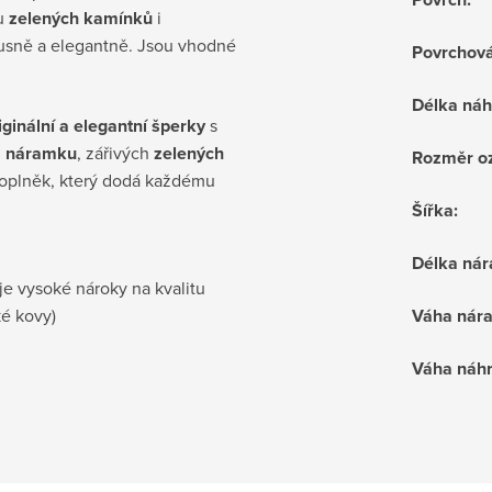
su
zelených kamínků
i
xusně a elegantně. Jsou vhodné
Povrchov
Délka náh
iginální a elegantní šperky
s
a náramku
, zářivých
zelených
Rozměr o
doplněk, který dodá každému
Šířka
:
Délka ná
je vysoké nároky na kvalitu
ké kovy)
Váha nár
Váha náhr