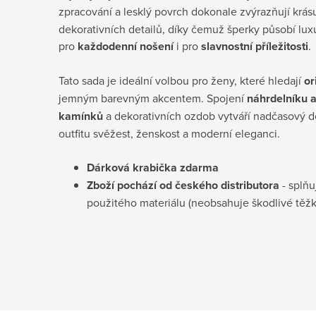
zpracování a lesklý povrch dokonale zvýrazňují krá
dekorativních detailů, díky čemuž šperky působí lu
pro
každodenní nošení
i pro
slavnostní příležitosti
.
Tato sada je ideální volbou pro ženy, které hledají
or
jemným barevným akcentem. Spojení
náhrdelníku 
kamínků
a dekorativních ozdob vytváří nadčasový 
outfitu svěžest, ženskost a moderní eleganci.
Dárková krabička
zdarma
Zboží pochází od českého distributora
- splňu
použitého materiálu (neobsahuje škodlivé těž