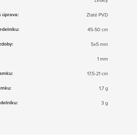
á úprava
:
Zlaté PVD
rdelníku
:
45-50 cm
zdoby
:
5x5 mm
1 mm
ramku
:
17,5-21 cm
amku
:
1,7 g
delníku
:
3 g