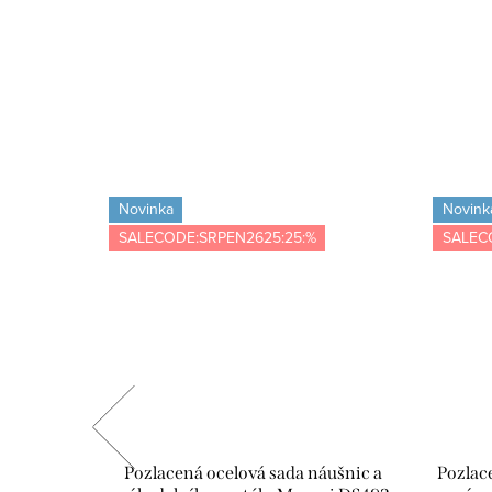
Novinka
Novink
SALECODE:SRPEN2625:25:%
SALEC
amek s
Pozlacená ocelová sada náušnic a
Pozlac