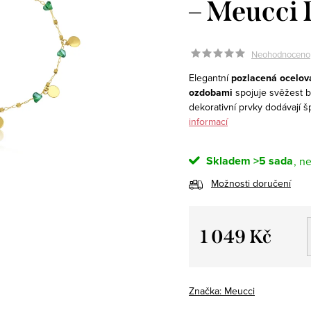
– Meucci
Neohodnoceno
Elegantní
pozlacená ocelov
ozdobami
spojuje svěžest b
dekorativní prvky dodávají 
informací
Skladem
>5 sada
Možnosti doručení
1 049 Kč
Měrná
cena:
Značka:
Meucci