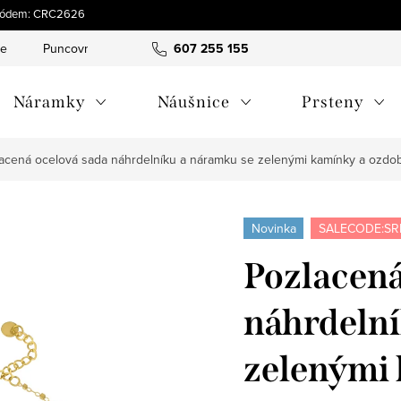
s kódem: CRC2626
ce
Puncovní značky
Hodnocení obchodu
607 255 155
Obchodní pod
Náramky
Náušnice
Prsteny
acená ocelová sada náhrdelníku a náramku se zelenými kamínky a ozd
Novinka
SALECODE:SR
Pozlacená
náhrdelní
zelenými