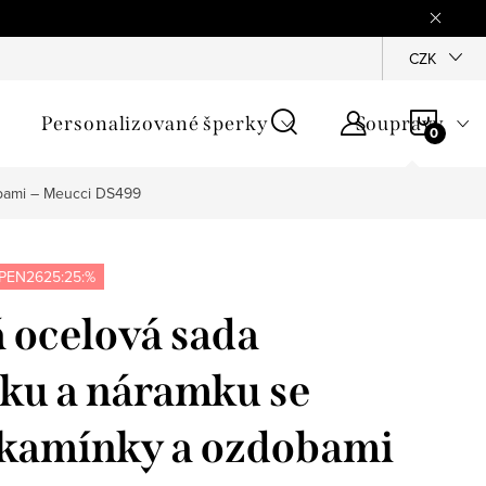
mínky
Podmínky ochrany osobních údajů
GPSR
CZK
Jak zji
NÁKU
Personalizované šperky
Soupravy
KOŠÍ
obami – Meucci DS499
PEN2625:25:%
 ocelová sada
ku a náramku se
 kamínky a ozdobami