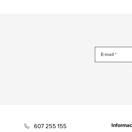
E-mail
V
Z
á
Informac
607 255 155