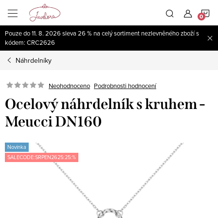
Přejít
N
na
obsah
Pouze do 11. 8. 2026 sleva 26 % na celý sortiment nezlevněného zboží s
K
kódem: CRC2626
Náhrdelníky
Neohodnoceno
Podrobnosti hodnocení
Ocelový náhrdelník s kruhem -
Meucci DN160
Novinka
SALECODE:SRPEN2625:25:%