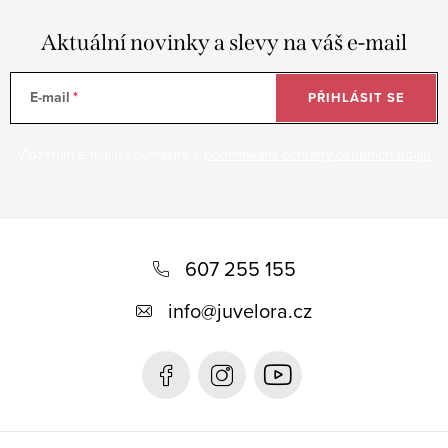
Aktuální novinky a slevy na váš e-mail
E-mail
PŘIHLÁSIT SE
Vložením e-mailu souhlasíte s
podmínkami ochrany osobních údajů
Z
á
607 255 155
p
info
@
juvelora.cz
a
t
í