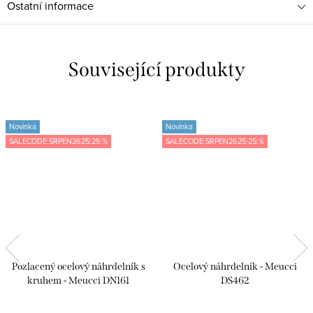
Ostatní informace
Související produkty
Novinka
Novinka
SALECODE:SRPEN2625:25:%
SALECODE:SRPEN2625:25:%
Pozlacený ocelový náhrdelník s
Ocelový náhrdelník - Meucci
kruhem - Meucci DN161
DS462