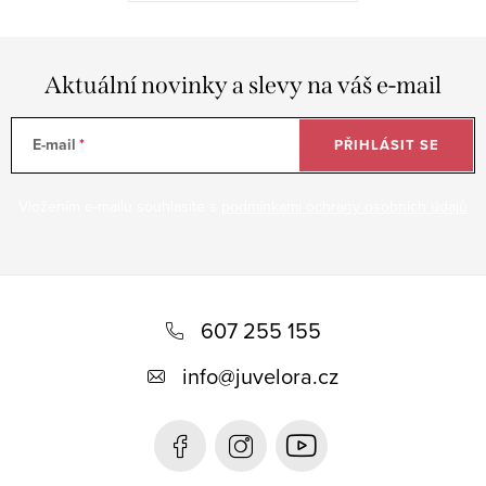
Aktuální novinky a slevy na váš e-mail
E-mail
PŘIHLÁSIT SE
Vložením e-mailu souhlasíte s
podmínkami ochrany osobních údajů
Z
á
607 255 155
p
info
@
juvelora.cz
a
t
í