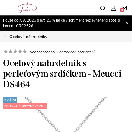
Přejít
N
na
obsah
Pouze do 7. 8. 2026 sleva 26 % na celý sortiment nezlevněného zboží s
K
kódem: CRC2626
Ocelové náhrdelníky
Neohodnoceno
Podrobnosti hodnocení
Ocelový náhrdelník s
perleťovým srdíčkem - Meucci
DS464
Novinka
SALECODE:SRPEN2625:25:%