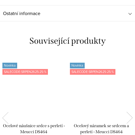
Ostatní informace
Související produkty
Novinka
Novinka
SALECODE:SRPEN2625:25:%
SALECODE:SRPEN2625:25:%
Ocelové náušnice srdce s perletí -
Ocelový náramek se srdcem a
Meucci DS464
perletí - Meucci DS464