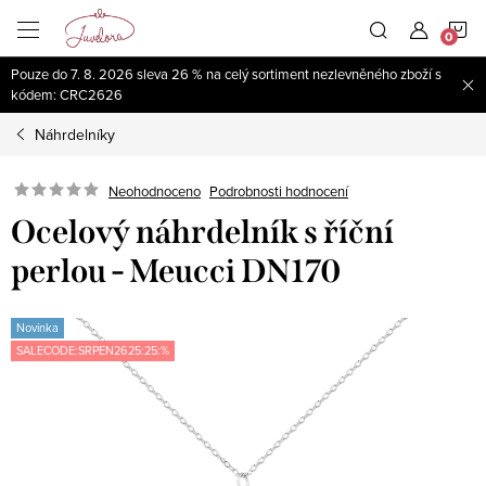
Přejít
N
na
obsah
Pouze do 7. 8. 2026 sleva 26 % na celý sortiment nezlevněného zboží s
K
kódem: CRC2626
Náhrdelníky
Neohodnoceno
Podrobnosti hodnocení
Ocelový náhrdelník s říční
perlou - Meucci DN170
Novinka
SALECODE:SRPEN2625:25:%