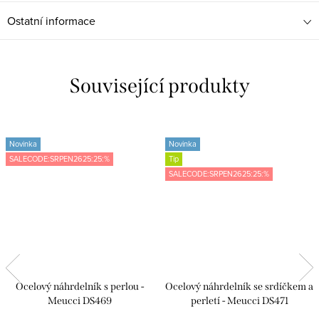
Ostatní informace
Související produkty
Novinka
Novinka
SALECODE:SRPEN2625:25:%
Tip
SALECODE:SRPEN2625:25:%
Ocelový náhrdelník s perlou -
Ocelový náhrdelník se srdíčkem a
Meucci DS469
perletí - Meucci DS471