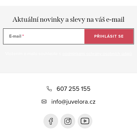
Aktuální novinky a slevy na váš e-mail
E-mail
PŘIHLÁSIT SE
Vložením e-mailu souhlasíte s
podmínkami ochrany osobních údajů
Z
á
607 255 155
p
info
@
juvelora.cz
a
t
í