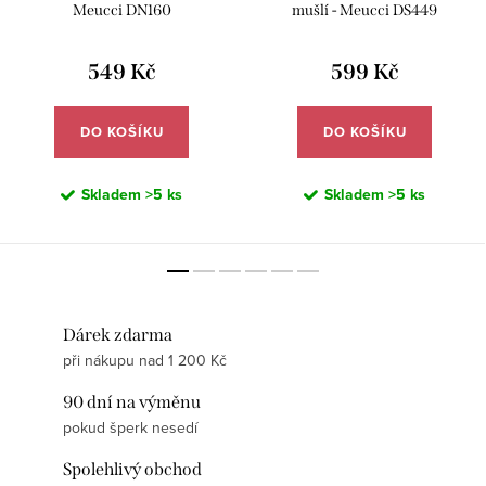
Meucci DN160
mušlí - Meucci DS449
549 Kč
599 Kč
DO KOŠÍKU
DO KOŠÍKU
Skladem
>5 ks
Skladem
>5 ks
Dárek zdarma
při nákupu nad 1 200 Kč
90 dní na výměnu
pokud šperk nesedí
Spolehlivý obchod