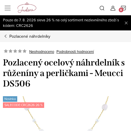
Přejít
N
na
obsah
Pouze do 7. 8. 2026 sleva 26 % na celý sortiment nezlevněného zboží s
K
kódem: CRC2626
Pozlacené náhrdelníky
Neohodnoceno
Podrobnosti hodnocení
Pozlacený ocelový náhrdelník s
růženíny a perličkami - Meucci
DS506
Novinka
SALECODE:CRC2626:26:%