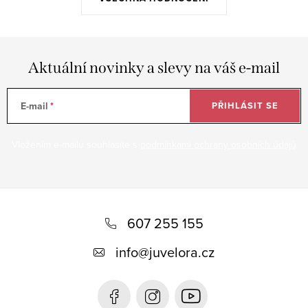
Aktuální novinky a slevy na váš e-mail
E-mail
PŘIHLÁSIT SE
Vložením e-mailu souhlasíte s
podmínkami ochrany osobních údajů
Z
á
607 255 155
p
info
@
juvelora.cz
a
t