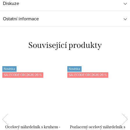
Diskuze
Ostatní informace
Související produkty
Novinka
Novinka
SALECODE:CRC2626:26:%
SALECODE:CRC2626:26:%
Ocelový náhrdelník s kruhem -
Pozlacený ocelový náhrdelník s