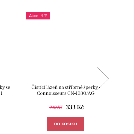
-4 %
SALECOD
ky se
Čistící lázeň na stříbrné šperky -
Čistící
1
Connoisseurs CN-1030/AG
333 Kč
349 Kč
DO KOŠÍKU