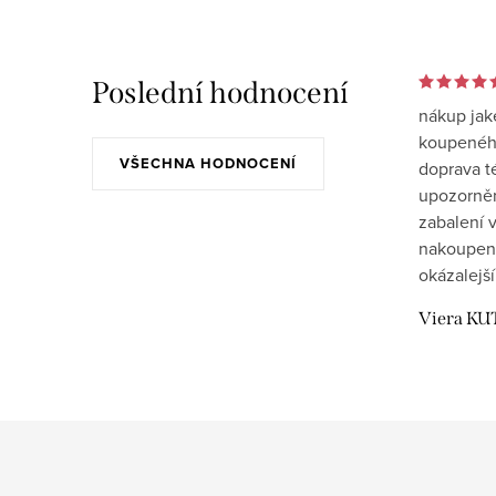
Poslední hodnocení
nákup jak
koupeného
VŠECHNA HODNOCENÍ
doprava t
upozornění
zabalení v
nakoupen
okázalejší
Viera KU