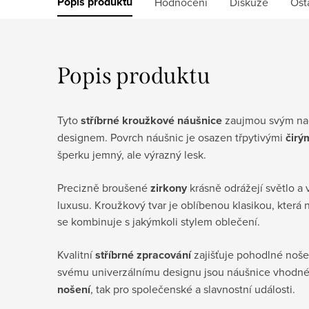
Popis produktu
Hodnocení
Diskuze
Ost
Popis produktu
Tyto
stříbrné kroužkové náušnice
zaujmou svým na
designem. Povrch náušnic je osazen třpytivými
čirý
šperku jemný, ale výrazný lesk.
Precizně broušené
zirkony
krásně odrážejí světlo a 
luxusu. Kroužkový tvar je oblíbenou klasikou, která
se kombinuje s jakýmkoli stylem oblečení.
Kvalitní
stříbrné zpracování
zajišťuje pohodlné noše
svému univerzálnímu designu jsou náušnice vhodné
nošení
, tak pro společenské a slavnostní události.