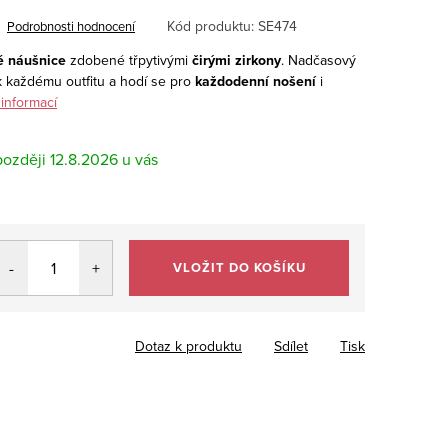
Kód produktu:
SE474
Podrobnosti hodnocení
é náušnice
zdobené třpytivými
čirými zirkony
. Nadčasový
k každému outfitu a hodí se pro
každodenní nošení
i
 informací
12.8.2026
VLOŽIT DO KOŠÍKU
Dotaz k produktu
Sdílet
Tisk