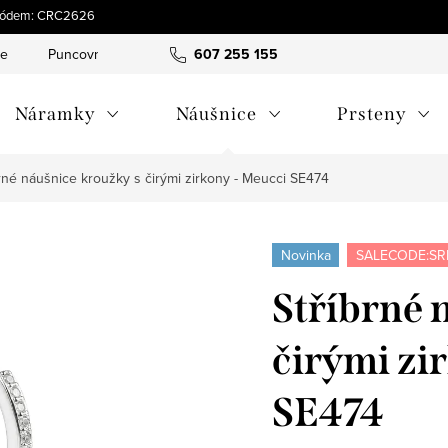
s kódem: CRC2626
ce
Puncovní značky
Hodnocení obchodu
607 255 155
Obchodní pod
Náramky
Náušnice
Prsteny
rné náušnice kroužky s čirými zirkony - Meucci SE474
Novinka
SALECODE:SR
Stříbrné 
čirými zi
SE474