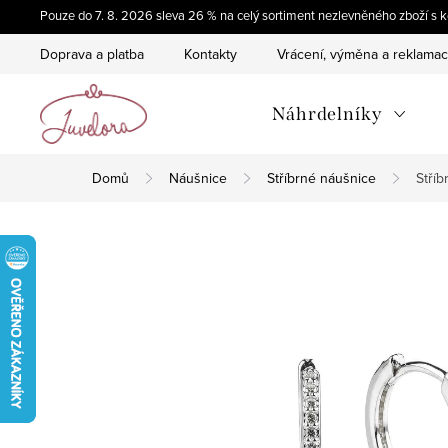
Přejít
Pouze do 7. 8. 2026 sleva 26 % na celý sortiment nezlevněného zboží 
na
Doprava a platba
Kontakty
Vrácení, výměna a reklama
obsah
Náhrdelníky
Domů
Náušnice
Stříbrné náušnice
Stříb