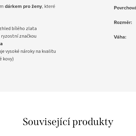
ným
dárkem pro ženy
, které
Povrchov
Rozměr
:
vzhled bílého zlata
 ryzostní značkou
Váha
:
a
uje vysoké nároky na kvalitu
é kovy)
Související produkty