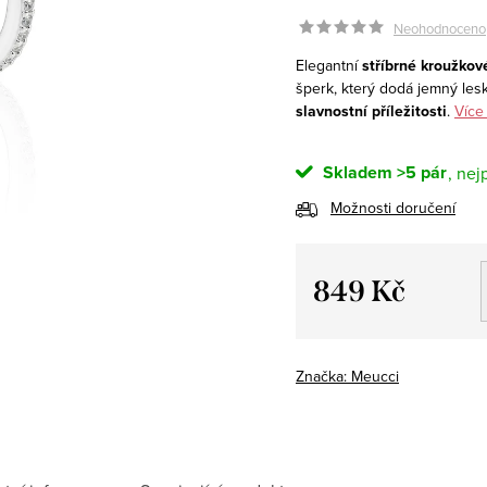
Neohodnoceno
Elegantní
stříbrné kroužkov
šperk, který dodá jemný les
slavnostní příležitosti
.
Více
Skladem
>5 pár
Možnosti doručení
849 Kč
Měrná
cena:
Značka:
Meucci