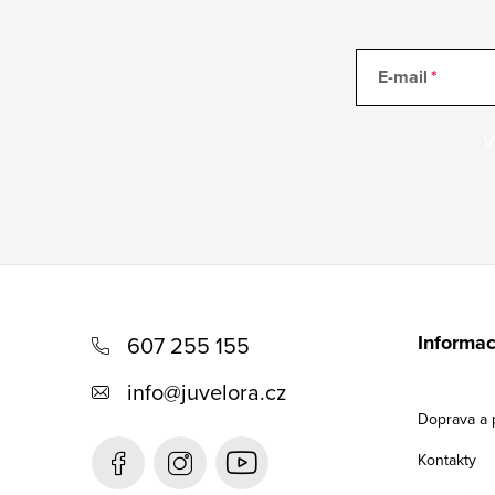
E-mail
V
Z
á
Informac
607 255 155
p
info
@
juvelora.cz
a
Doprava a 
t
Kontakty