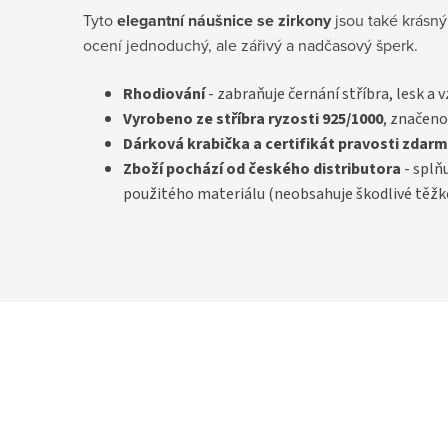
Tyto
elegantní náušnice se zirkony
jsou také krás
ocení jednoduchý, ale zářivý a nadčasový šperk.
Rhodiování
- zabraňuje černání stříbra, lesk a 
Vyrobeno ze stříbra ryzosti 925/1000
, značeno
D
árková krabička a certifikát pravosti
zdarm
Zboží pochází od českého distributora
- splň
použitého materiálu (neobsahuje škodlivé těžk