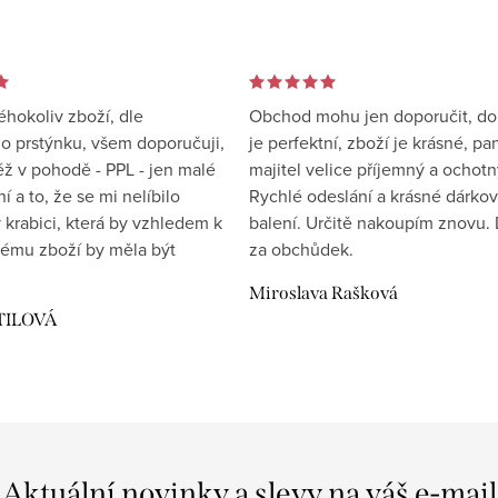
éhokoliv zboží, dle
Obchod mohu jen doporučit, d
 prstýnku, všem doporučuji,
je perfektní, zboží je krásné, pa
éž v pohodě - PPL - jen malé
majitel velice příjemný a ochotn
 a to, že se mi nelíbilo
Rychlé odeslání a krásné dárko
 krabici, která by vzhledem k
balení. Určitě nakoupím znovu. 
ému zboží by měla být
za obchůdek.
Miroslava Rašková
TILOVÁ
Aktuální novinky a slevy na váš e-mail