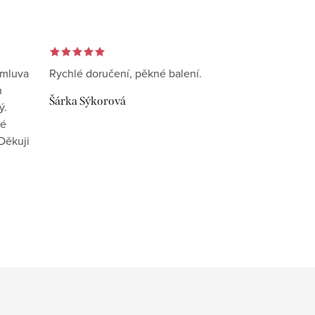
omluva
Rychlé doručení, pěkné balení.
n
Šárka Sýkorová
ý.
vé
Děkuji