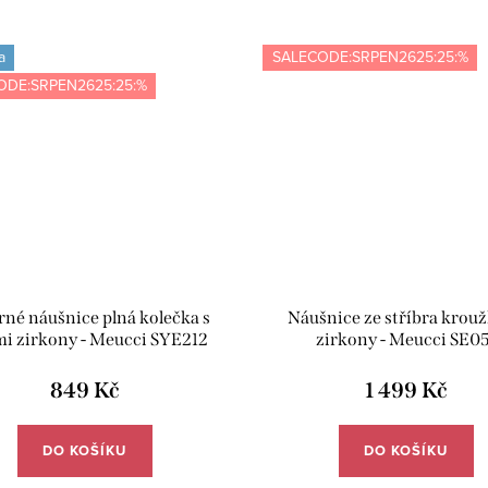
a
SALECODE:SRPEN2625:25:%
ODE:SRPEN2625:25:%
rné náušnice plná kolečka s
Náušnice ze stříbra krouž
mi zirkony - Meucci SYE212
zirkony - Meucci SE05
849 Kč
1 499 Kč
DO KOŠÍKU
DO KOŠÍKU