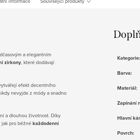
atní informace
Související produkty
Doplň
dčasovým a elegantním
Kategorie
mi zirkony
, které dodávají
Barva
:
vytvářejí efekt decentního
Materiál
:
 nikdy nevyjde z módy a snadno
Zapínání 
ní a dlouhou životnost. Díky
Hlavní k
 jak pro běžné
každodenní
Povrch
: