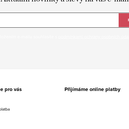
ložením e-mailu souhlasíte s
podmínkami ochrany osobních úda
e pro vás
Přijímáme online platby
platba