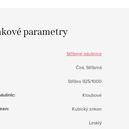
kové parametry
:
Stříbrné náušnice
Čirá, Stříbrná
Stříbro 925/1000
náušnic
:
Kloubové
ámen
:
Kubický zirkon
Lesklý