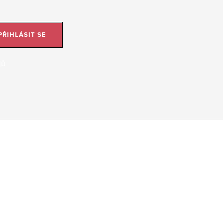
PŘIHLÁSIT SE
jů