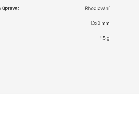
á úprava
:
Rhodiování
13x2 mm
1,5 g