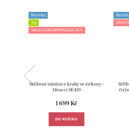
Novinka
Novink
Tip
SALEC
SALECODE:SRPEN2625:25:%
 - růžová
Stříbrné náušnice kruhy se zirkony -
Stříb
Meucci SE419
čirý
1 699 Kč
DO KOŠÍKU