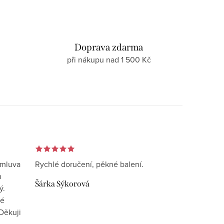
d
Doprava zdarma
při nákupu nad 1 500 Kč
omluva
Rychlé doručení, pěkné balení.
n
Šárka Sýkorová
ý.
vé
Děkuji