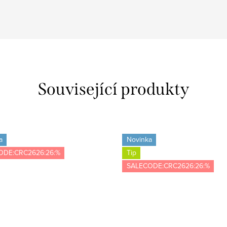
Související produkty
a
Novinka
ODE:CRC2626:26:%
Tip
SALECODE:CRC2626:26:%