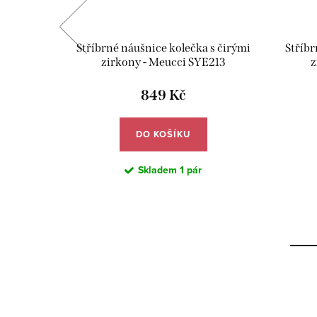
abička s
Stříbrné náušnice kolečka s čirými
Stříbr
ící utěrka
zirkony - Meucci SYE213
z
VE02
849 Kč
DO KOŠÍKU
Skladem
1 pár