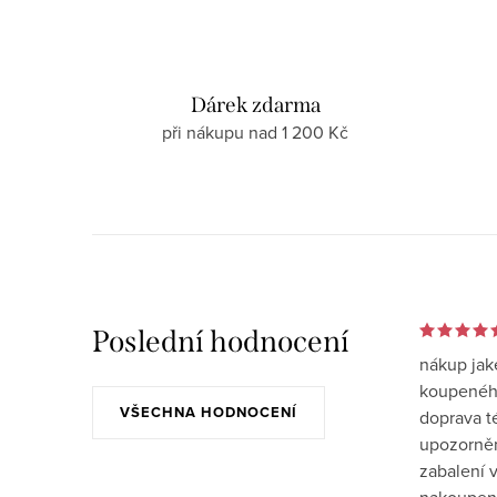
Dárek zdarma
při nákupu nad 1 200 Kč
Poslední hodnocení
nákup jak
koupeného
VŠECHNA HODNOCENÍ
doprava t
upozornění
zabalení v
nakoupen