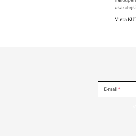
okázalejší
Viera KU
E-mail
V