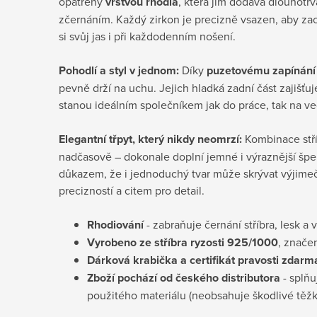
opatřeny
vrstvou rhodia
, která jim dodává dlouhotrva
zčernáním. Každý zirkon je precizně vsazen, aby za
si svůj jas i při každodenním nošení.
Pohodlí a styl v jednom:
Díky
puzetovému zapínání
pevně drží na uchu. Jejich hladká zadní část zajišťu
stanou ideálním společníkem jak do práce, tak na ve
Elegantní třpyt, který nikdy neomrzí:
Kombinace stří
nadčasově – dokonale doplní jemné i výraznější šper
důkazem, že i jednoduchý tvar může skrývat výjime
precizností a citem pro detail.
Rhodiování
- zabraňuje černání stříbra, lesk a 
Vyrobeno ze stříbra ryzosti 925/1000
, znače
D
árková krabička a certifikát pravosti
zdarm
Zboží pochází od českého distributora
- splňu
použitého materiálu (neobsahuje škodlivé těž