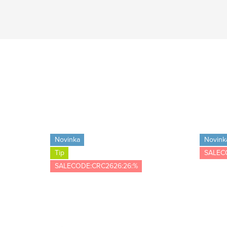
Novinka
Novink
Tip
SALEC
SALECODE:CRC2626:26:%