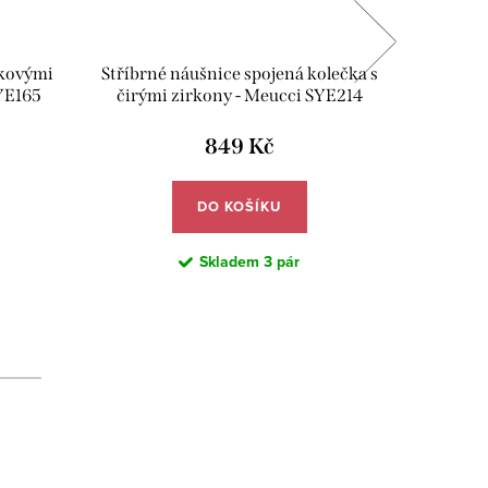
íkovými
Stříbrné náušnice spojená kolečka s
Stříb
YE165
čirými zirkony - Meucci SYE214
růžovým
849 Kč
DO KOŠÍKU
Skladem
3 pár