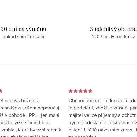
90 dní na výměnu
Spolehlivý obcho
pokud šperk nesedí
100% na Heureka.cz
éhokoliv zboží, dle
Obchod mohu jen doporučit, d
 prstýnku, všem doporučuji,
je perfektní, zboží je krásné, pa
éž v pohodě - PPL - jen malé
majitel velice příjemný a ochotn
 a to, že se mi nelíbilo
Rychlé odeslání a krásné dárko
 krabici, která by vzhledem k
balení. Určitě nakoupím znovu. 
ému zboží by měla být
za obchůdek.