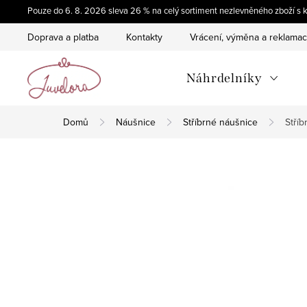
Přejít
Pouze do 6. 8. 2026 sleva 26 % na celý sortiment nezlevněného zboží
na
Doprava a platba
Kontakty
Vrácení, výměna a reklama
obsah
Náhrdelníky
Domů
Náušnice
Stříbrné náušnice
Stříb