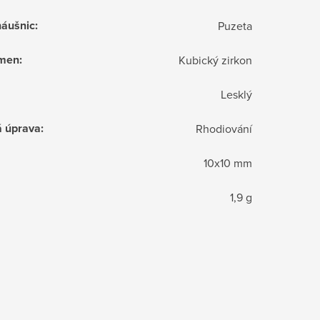
náušnic
:
Puzeta
ámen
:
Kubický zirkon
Lesklý
á úprava
:
Rhodiování
10x10 mm
1,9 g