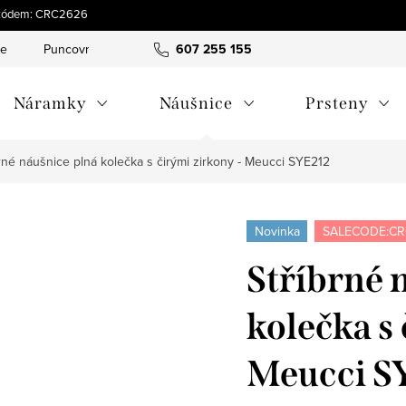
 s kódem: CRC2626
ce
Puncovní značky
Hodnocení obchodu
607 255 155
Obchodní pod
Náramky
Náušnice
Prsteny
rné náušnice plná kolečka s čirými zirkony - Meucci SYE212
Novinka
SALECODE:CR
Stříbrné 
kolečka s 
Meucci S