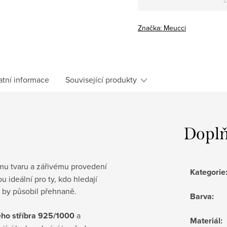
Měrná
cena:
Značka:
Meucci
atní informace
Související produkty
Doplň
u tvaru a zářivému provedení
Kategorie
 ideální pro ty, kdo hledají
ž by působil přehnaně.
Barva
:
ho stříbra 925/1000
a
Materiál
: