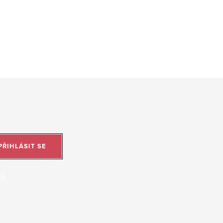
PŘIHLÁSIT SE
jů