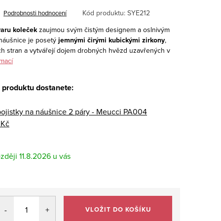
Kód produktu:
SYE212
Podrobnosti hodnocení
varu koleček
zaujmou svým čistým designem a oslnivým
 náušnice je posetý
jemnými čirými kubickými zirkony
,
ech stran a vytvářejí dojem drobných hvězd uzavřených v
rmací
 produktu dostanete:
pojistky na náušnice 2 páry - Meucci PA004
 Kč
11.8.2026
VLOŽIT DO KOŠÍKU