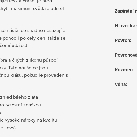
jící lesk a chrání je před
chytil maximum světla a udržel
Zapínání 
Hlavní k
se náušnice snadno nasazují a
je pohodlí po celý den, takže se
Povrch
:
černí událost.
Povrchov
bra a čirých zirkonů působí
ky. Tyto náušnice jsou
Rozměr
:
čnou krásu, pokud je proveden s
Váha
:
vzhled bílého zlata
no ryzostní značkou
a
je vysoké nároky na kvalitu
ké kovy)