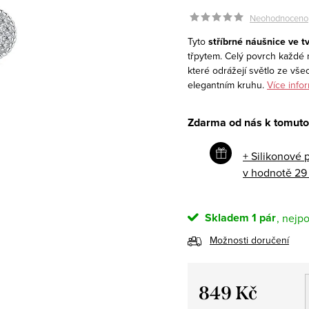
Neohodnoceno
Tyto
stříbrné náušnice ve t
třpytem. Celý povrch každé
které odrážejí světlo ze vš
elegantním kruhu.
Více info
Zdarma od nás k tomuto
+ Silikonové 
v hodnotě 29
Skladem
1 pár
Možnosti doručení
849 Kč