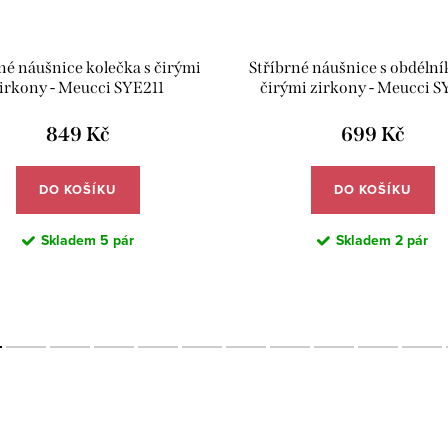
né náušnice kolečka s čirými
Stříbrné náušnice s obdéln
irkony - Meucci SYE211
čirými zirkony - Meucci S
849 Kč
699 Kč
DO KOŠÍKU
DO KOŠÍKU
Skladem
5 pár
Skladem
2 pár