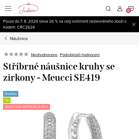
Přejít
N
na
obsah
Pouze do 7. 8. 2026 sleva 26 % na celý sortiment nezlevněného zboží s
K
kódem: CRC2626
Náušnice
Neohodnoceno
Podrobnosti hodnocení
Stříbrné náušnice kruhy se
zirkony - Meucci SE419
Novinka
Tip
SALECODE:SRPEN2625:25:%