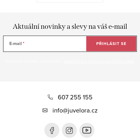
Aktuální novinky a slevy na váš e-mail
E-mail
PŘIHLÁSIT SE
Vložením e-mailu souhlasíte s
podmínkami ochrany osobních údajů
Z
á
607 255 155
p
info
@
juvelora.cz
a
t
í