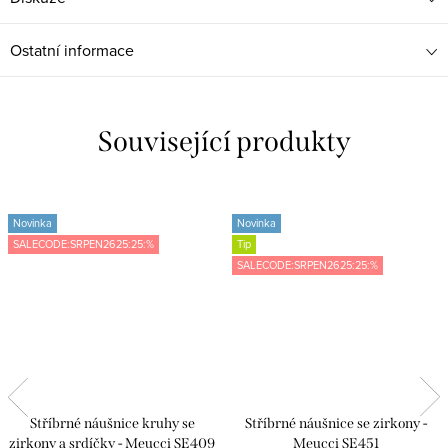
Ostatní informace
Související produkty
Novinka
Novinka
SALECODE:SRPEN2625:25:%
Tip
SALECODE:SRPEN2625:25:%
Stříbrné náušnice kruhy se
Stříbrné náušnice se zirkony -
zirkony a srdíčky - Meucci SE409
Meucci SE451