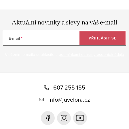
Aktuální novinky a slevy na váš e-mail
E-mail
PŘIHLÁSIT SE
Vložením e-mailu souhlasíte s
podmínkami ochrany osobních údajů
Z
á
607 255 155
p
info
@
juvelora.cz
a
t
í