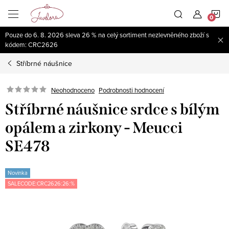
Přejít
N
na
obsah
Pouze do 6. 8. 2026 sleva 26 % na celý sortiment nezlevněného zboží s
K
kódem: CRC2626
Stříbrné náušnice
Neohodnoceno
Podrobnosti hodnocení
Stříbrné náušnice srdce s bílým
opálem a zirkony - Meucci
SE478
Novinka
SALECODE:CRC2626:26:%