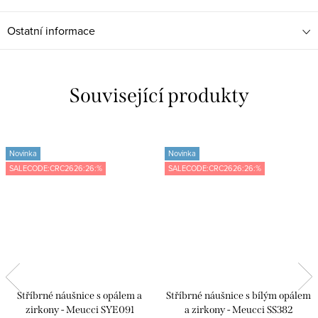
Ostatní informace
Související produkty
Novinka
Novinka
SALECODE:CRC2626:26:%
SALECODE:CRC2626:26:%
Stříbrné náušnice s opálem a
Stříbrné náušnice s bílým opálem
zirkony - Meucci SYE091
a zirkony - Meucci SS382