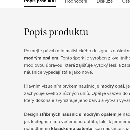
Popis produktu
Hodnocení
Diskuze
Ost
Popis produktu
Poznejte půvab minimalistického designu s našimi
s
modrým opálem
. Tento šperk je vyroben z kvalitní
rhodiovou úpravou, která zajišťuje vysoký lesk a zab
náušnice vypadají stále jako nové.
Hlavním vizuálním prvkem náušnic je
modrý opál
, 
zachycuje světlo z různých uhlů. Opál je vsazen do 
který dokonale zvýrazňuje jeho barvu a vytváří vyvá
Design
stříbrných náušnic s modrým opálem
je nad
jak k elegantnímu večernímu outfitu, tak i k jemném
pohodlnému
klasickému patentu
jsou náušnice sna