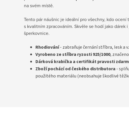
na svém místě.
Tento pár náušnic je ideální pro všechny, kdo ocení 
s kvalitním zpracováním. Skvěle se hodí jako dárek i
šperkovnice.
Rhodiování
- zabraňuje černání stříbra, lesk a 
Vyrobeno ze stříbra ryzosti 925/1000
, značeno
D
árková krabička a certifikát pravosti
zdarm
Zboží pochází od českého distributora
- splň
použitého materiálu (neobsahuje škodlivé těžk