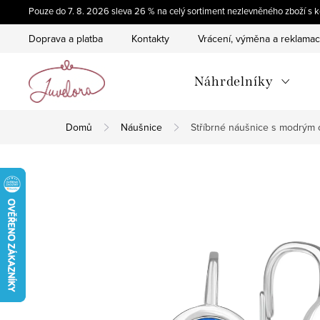
Přejít
Pouze do 7. 8. 2026 sleva 26 % na celý sortiment nezlevněného zboží 
na
Doprava a platba
Kontakty
Vrácení, výměna a reklama
obsah
Náhrdelníky
Domů
Náušnice
Stříbrné náušnice s modrým