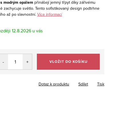
 s modrým opálem
přinášejí jemný třpyt díky zářivému
ně zachycuje světlo. Tento sofistikovaný design podtrhne
ího až po slavnostní.
Více informací
12.8.2026
VLOŽIT DO KOŠÍKU
Dotaz k produktu
Sdílet
Tisk