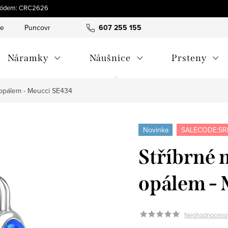
s kódem: CRC2626
ce
Puncovní značky
Hodnocení obchodu
607 255 155
Obchodní pod
Náramky
Náušnice
Prsteny
 opálem - Meucci SE434
Novinka
SALECODE:SR
Stříbrné 
opálem -
Neohodnoceno