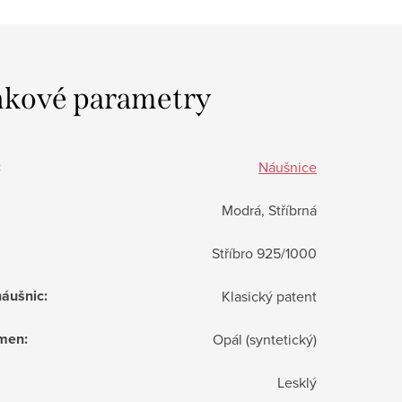
kové parametry
:
Náušnice
Modrá, Stříbrná
Stříbro 925/1000
náušnic
:
Klasický patent
ámen
:
Opál (syntetický)
Lesklý