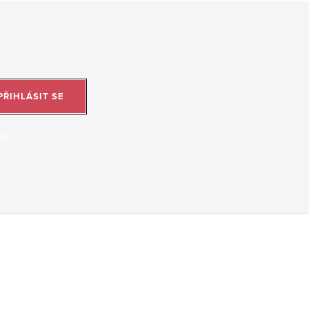
PŘIHLÁSIT SE
jů