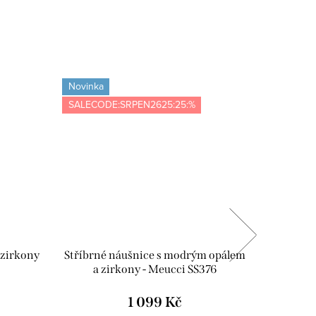
Novinka
Novinka
SALECODE:SRPEN2625:25:%
Tip
SALECOD
 zirkony
Stříbrné náušnice s modrým opálem
Stří
a zirkony - Meucci SS376
modrý
1 099 Kč