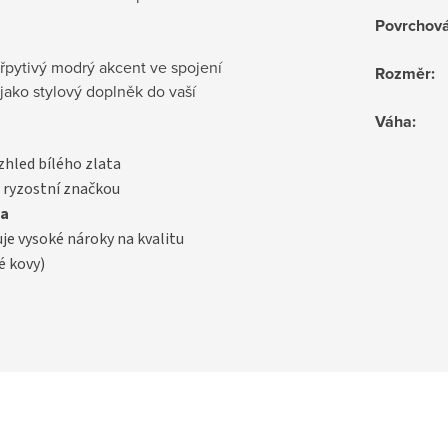
Povrchov
třpytivý modrý akcent ve spojení
Rozměr
:
 jako stylový doplněk do vaší
Váha
:
vzhled bílého zlata
 ryzostní značkou
a
uje vysoké nároky na kvalitu
é kovy)