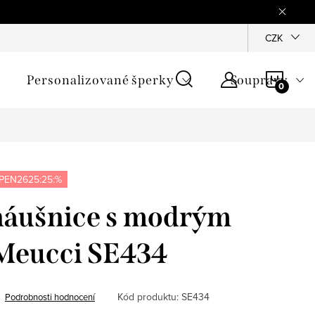
mínky
Podmínky ochrany osobních údajů
GPSR
CZK
Jak zji
NÁKU
Personalizované šperky
Soupravy
KOŠÍ
PEN2625:25:%
náušnice s modrým
 Meucci SE434
Kód produktu:
SE434
Podrobnosti hodnocení