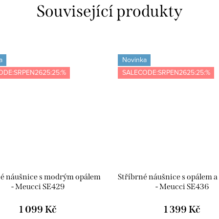
Související produkty
a
Novinka
ODE:SRPEN2625:25:%
SALECODE:SRPEN2625:25:%
né náušnice s modrým opálem
Stříbrné náušnice s opálem a
- Meucci SE429
- Meucci SE436
1 099 Kč
1 399 Kč