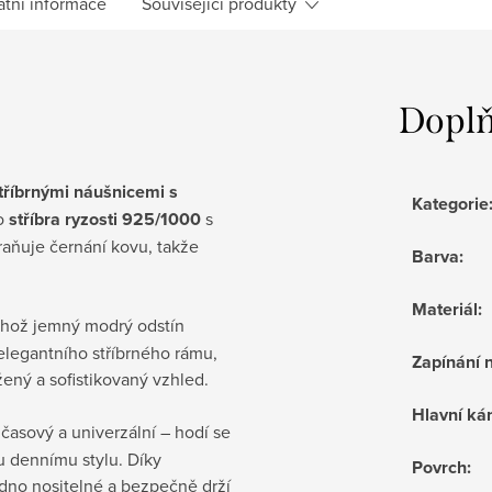
atní informace
Související produkty
Doplň
tříbrnými náušnicemi s
Kategorie
ho
stříbra ryzosti 925/1000
s
raňuje černání kovu, takže
Barva
:
Materiál
:
jehož jemný modrý odstín
elegantního stříbrného rámu,
Zapínání 
žený a sofistikovaný vzhled.
Hlavní k
časový a univerzální – hodí se
u dennímu stylu. Díky
Povrch
:
dno nositelné a bezpečně drží