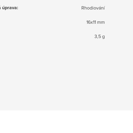
á úprava
:
Rhodiování
16x11 mm
3,5 g