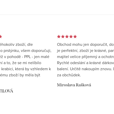
éhokoliv zboží, dle
Obchod mohu jen doporučit, d
 prstýnku, všem doporučuji,
je perfektní, zboží je krásné, pa
éž v pohodě - PPL - jen malé
majitel velice příjemný a ochotn
 a to, že se mi nelíbilo
Rychlé odeslání a krásné dárko
 krabici, která by vzhledem k
balení. Určitě nakoupím znovu. 
ému zboží by měla být
za obchůdek.
Miroslava Rašková
TILOVÁ