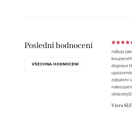
Poslední hodnocení
nákup jak
koupeného
VŠECHNA HODNOCENÍ
doprava t
upozornění
zabalení v
nakoupen
okázalejší
Viera KU