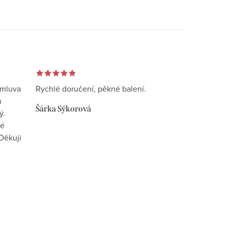
omluva
Rychlé doručení, pěkné balení.
n
Šárka Sýkorová
ý.
vé
Děkuji