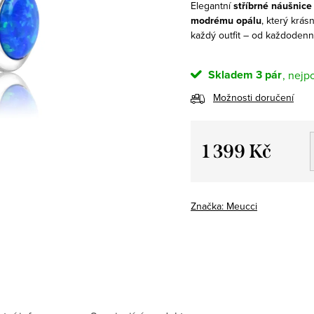
Elegantní
stříbrné
náušnice
modrému opálu
, který krás
každý outfit – od každodenn
Skladem
3 pár
Možnosti doručení
1 399 Kč
Měrná
cena:
Značka:
Meucci