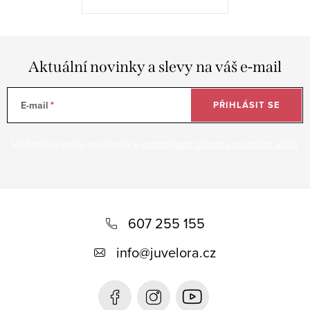
Aktuální novinky a slevy na váš e-mail
E-mail
PŘIHLÁSIT SE
Vložením e-mailu souhlasíte s
podmínkami ochrany osobních údajů
Z
á
607 255 155
p
info
@
juvelora.cz
a
t