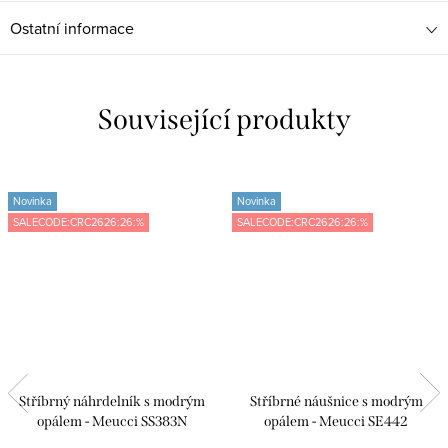
Ostatní informace
Související produkty
Novinka
Novinka
SALECODE:CRC2626:26:%
SALECODE:CRC2626:26:%
Stříbrný náhrdelník s modrým
Stříbrné náušnice s modrým
opálem - Meucci SS383N
opálem - Meucci SE442