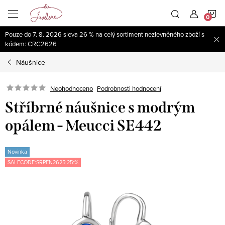
Přejít
N
na
obsah
Pouze do 7. 8. 2026 sleva 26 % na celý sortiment nezlevněného zboží s
K
kódem: CRC2626
Náušnice
Neohodnoceno
Podrobnosti hodnocení
Stříbrné náušnice s modrým
opálem - Meucci SE442
Novinka
SALECODE:SRPEN2625:25:%