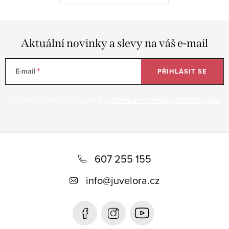
Aktuální novinky a slevy na váš e-mail
E-mail
PŘIHLÁSIT SE
Vložením e-mailu souhlasíte s
podmínkami ochrany osobních údajů
Z
á
607 255 155
p
info
@
juvelora.cz
a
t
í