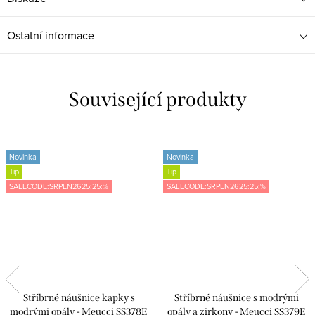
Ostatní informace
Související produkty
Novinka
Novinka
Tip
Tip
SALECODE:SRPEN2625:25:%
SALECODE:SRPEN2625:25:%
Stříbrné náušnice kapky s
Stříbrné náušnice s modrými
modrými opály - Meucci SS378E
opály a zirkony - Meucci SS379E