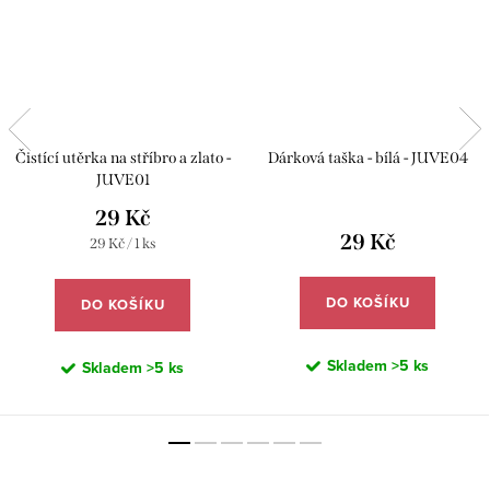
Čistící utěrka na stříbro a zlato -
Dárková taška - bílá - JUVE04
JUVE01
29 Kč
29 Kč
Měrná
29 Kč / 1 ks
cena:
DO KOŠÍKU
DO KOŠÍKU
Skladem
>5 ks
Skladem
>5 ks