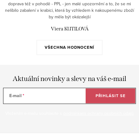
doprava též v pohodě - PPL - jen malé upozornění a to, že se mi
nelíbilo zabalení v krabici, která by vzhledem k nakoupenému zboží
by měla být okázalejší
Viera KUTILOVÁ
VŠECHNA HODNOCENÍ
Aktuální novinky a slevy na váš e-mail
E-mail
PŘIHLÁSIT SE
Vložením e-mailu souhlasíte s
podmínkami ochrany osobních údajů
Z