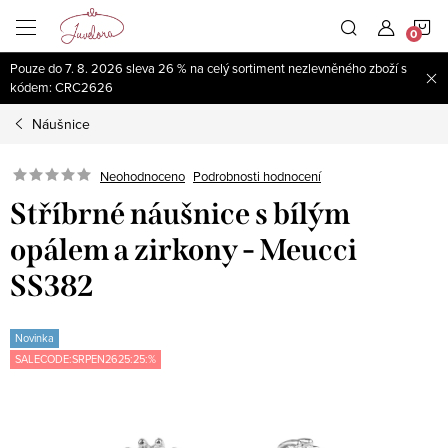
Přejít
N
na
obsah
Pouze do 7. 8. 2026 sleva 26 % na celý sortiment nezlevněného zboží s
K
kódem: CRC2626
Náušnice
Neohodnoceno
Podrobnosti hodnocení
Stříbrné náušnice s bílým
opálem a zirkony - Meucci
SS382
Novinka
SALECODE:SRPEN2625:25:%