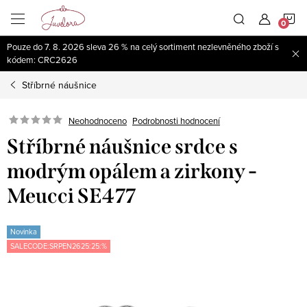
Přejít
N
na
obsah
Pouze do 7. 8. 2026 sleva 26 % na celý sortiment nezlevněného zboží s
K
kódem: CRC2626
Stříbrné náušnice
Neohodnoceno
Podrobnosti hodnocení
Stříbrné náušnice srdce s
modrým opálem a zirkony -
Meucci SE477
Novinka
SALECODE:SRPEN2625:25:%