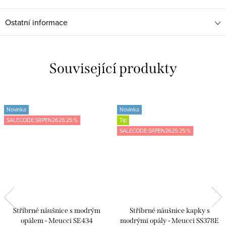
Ostatní informace
Související produkty
Novinka
Novinka
SALECODE:SRPEN2625:25:%
Tip
SALECODE:SRPEN2625:25:%
Stříbrné náušnice s modrým
Stříbrné náušnice kapky s
opálem - Meucci SE434
modrými opály - Meucci SS378E