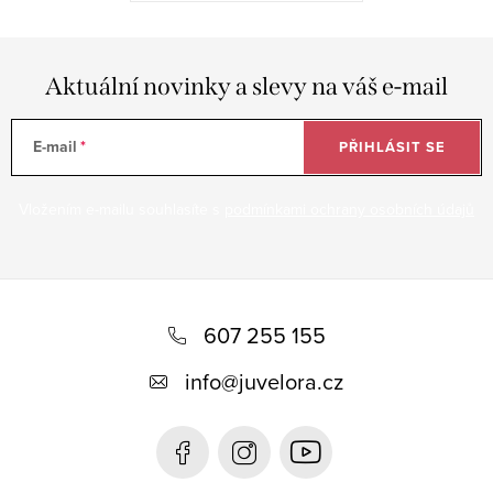
Aktuální novinky a slevy na váš e-mail
E-mail
PŘIHLÁSIT SE
Vložením e-mailu souhlasíte s
podmínkami ochrany osobních údajů
Z
á
607 255 155
p
info
@
juvelora.cz
a
t
í