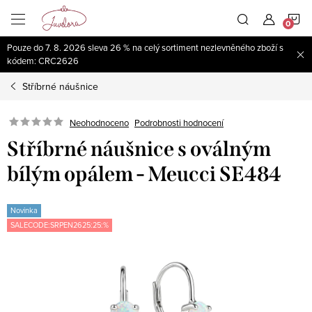
Přejít
N
na
obsah
Pouze do 7. 8. 2026 sleva 26 % na celý sortiment nezlevněného zboží s
K
kódem: CRC2626
Stříbrné náušnice
Neohodnoceno
Podrobnosti hodnocení
Stříbrné náušnice s oválným
bílým opálem - Meucci SE484
Novinka
SALECODE:SRPEN2625:25:%