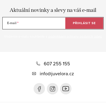
Aktuální novinky a slevy na váš e-mail
E-mail
PŘIHLÁSIT SE
Vložením e-mailu souhlasíte s
podmínkami ochrany osobních údajů
Z
á
607 255 155
p
info
@
juvelora.cz
a
t
í