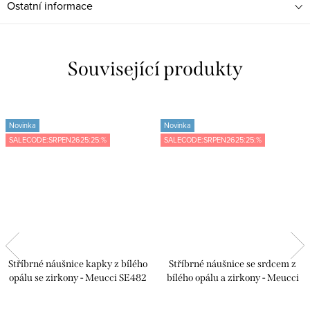
Ostatní informace
Související produkty
Novinka
Novinka
SALECODE:SRPEN2625:25:%
SALECODE:SRPEN2625:25:%
Stříbrné náušnice kapky z bílého
Stříbrné náušnice se srdcem z
opálu se zirkony - Meucci SE482
bílého opálu a zirkony - Meucci
SE480