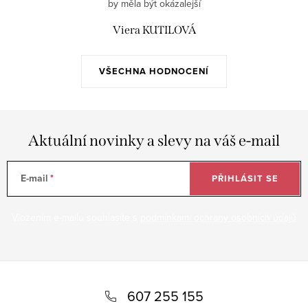
by měla být okázalejší
Viera KUTILOVÁ
VŠECHNA HODNOCENÍ
Aktuální novinky a slevy na váš e-mail
E-mail
PŘIHLÁSIT SE
Vložením e-mailu souhlasíte s
podmínkami ochrany osobních údajů
Z
á
607 255 155