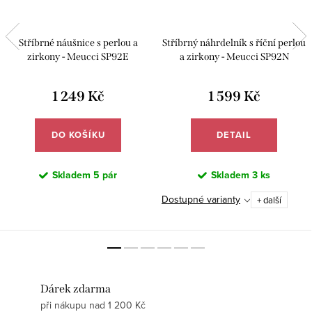
Stříbrné náušnice s perlou a
Stříbrný náhrdelník s říční perlou
zirkony - Meucci SP92E
a zirkony - Meucci SP92N
1 249 Kč
1 599 Kč
DO KOŠÍKU
DETAIL
Skladem
5 pár
Skladem
3 ks
Dostupné varianty
+ další
Dárek zdarma
při nákupu nad 1 200 Kč