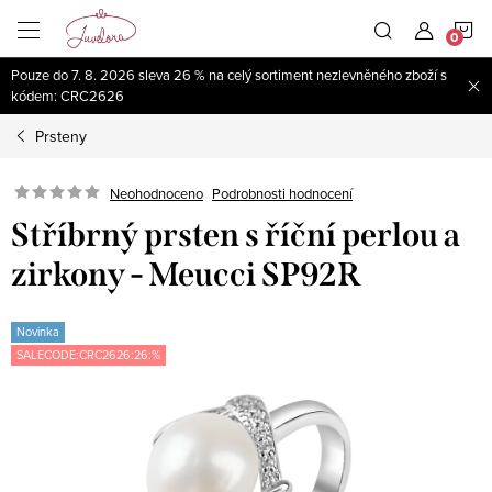
Přejít
N
na
obsah
Pouze do 7. 8. 2026 sleva 26 % na celý sortiment nezlevněného zboží s
K
kódem: CRC2626
Prsteny
Neohodnoceno
Podrobnosti hodnocení
Stříbrný prsten s říční perlou a
zirkony - Meucci SP92R
Novinka
SALECODE:CRC2626:26:%