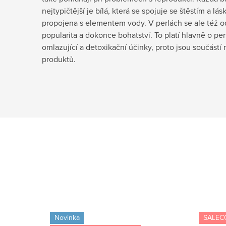
nejtypičtější je bílá, která se spojuje se štěstím a lás
propojena s elementem vody. V perlách se ale též od
popularita a dokonce bohatství. To platí hlavně o perl
omlazující a detoxikační účinky, proto jsou součást
produktů.
Novinka
SALEC