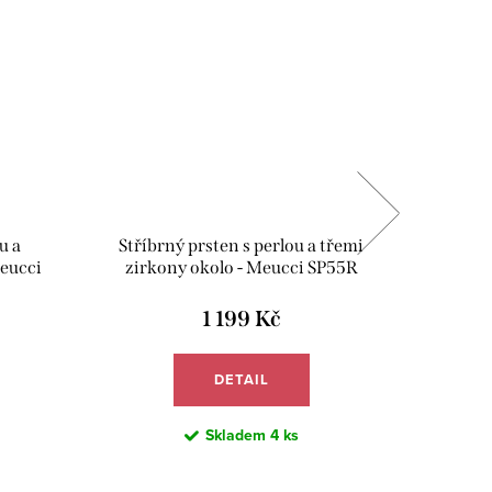
Tip
SALECOD
u a
Stříbrný prsten s perlou a třemi
Stříbr
eucci
zirkony okolo - Meucci SP55R
zi
1 199 Kč
DETAIL
Skladem
4 ks