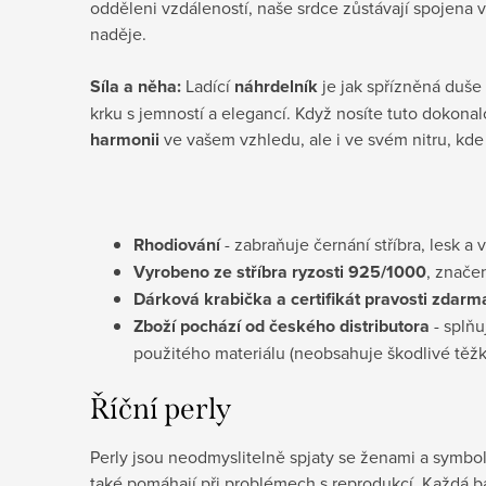
odděleni vzdáleností, naše srdce zůstávají spojena 
naděje.
Síla a něha:
Ladící
náhrdelník
je jak spřízněná duše
krku s jemností a elegancí. Když nosíte tuto dokonalo
harmonii
ve vašem vzhledu, ale i ve svém nitru, kde 
Rhodiování
- zabraňuje černání stříbra, lesk a 
Vyrobeno ze stříbra ryzosti 925/1000
, znače
Dárková krabička a certifikát pravosti
zdarm
Zboží pochází od českého distributora
- splňu
použitého materiálu (neobsahuje škodlivé těž
Říční perly
Perly jsou neodmyslitelně spjaty se ženami a symbol
také pomáhají při problémech s reprodukcí. Každá b