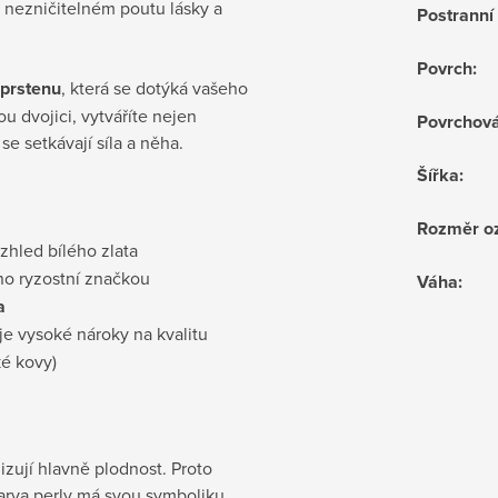
v nezničitelném poutu lásky a
Postrann
Povrch
:
prstenu
, která se dotýká vašeho
u dvojici, vytváříte nejen
Povrchov
se setkávají síla a něha.
Šířka
:
Rozměr o
vzhled bílého zlata
no ryzostní značkou
Váha
:
a
je vysoké nároky na kvalitu
ké kovy)
izují hlavně plodnost. Proto
arva perly má svou symboliku,