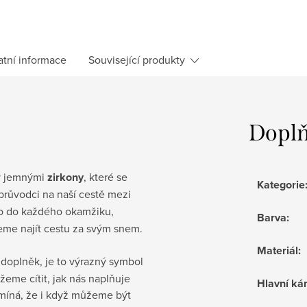
atní informace
Související produkty
Doplň
ý jemnými
zirkony
, které se
Kategorie
průvodci na naší cestě mezi
lo do každého okamžiku,
Barva
:
žeme najít cestu za svým snem.
Materiál
:
doplněk, je to výrazný symbol
žeme cítit, jak nás naplňuje
Hlavní k
omíná, že i když můžeme být