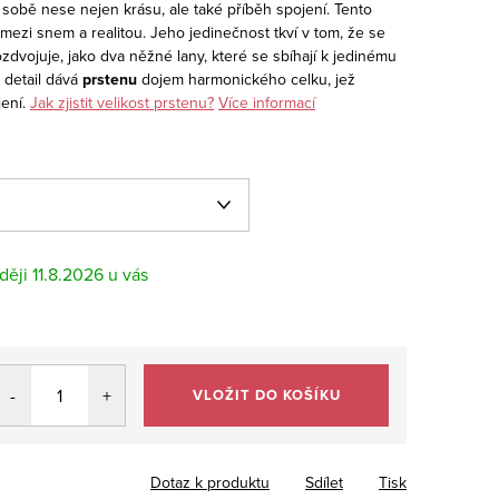
v sobě nese nejen krásu, ale také příběh spojení. Tento
mezi snem a realitou. Jeho jedinečnost tkví v tom, že se
zdvojuje, jako dva něžné lany, které se sbíhají k jedinému
 detail dává
prstenu
dojem harmonického celku, jež
ení.
Jak zjistit velikost prstenu?
Více informací
11.8.2026
VLOŽIT DO KOŠÍKU
Dotaz k produktu
Sdílet
Tisk