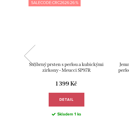
SALECODE:CRC2626:26:%
abička s
Stříbrný prsten s perlou a kubickými
Jemn
ící utěrka
zirkony - Meucci SP97R
perlo
VE02
1 399 Kč
DETAIL
Skladem
1 ks