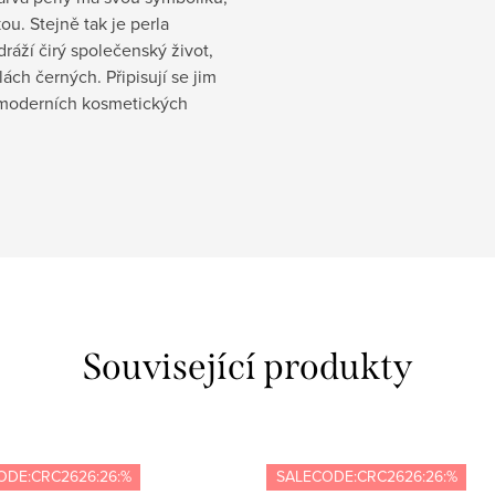
kou. Stejně tak je perla
ráží čirý společenský život,
ách černých. Připisují se jim
í moderních kosmetických
Související produkty
ODE:CRC2626:26:%
SALECODE:CRC2626:26:%