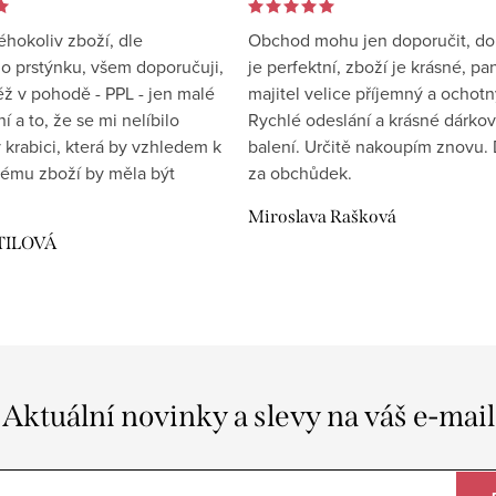
éhokoliv zboží, dle
Obchod mohu jen doporučit, d
 prstýnku, všem doporučuji,
je perfektní, zboží je krásné, pa
éž v pohodě - PPL - jen malé
majitel velice příjemný a ochotn
 a to, že se mi nelíbilo
Rychlé odeslání a krásné dárko
 krabici, která by vzhledem k
balení. Určitě nakoupím znovu. 
ému zboží by měla být
za obchůdek.
Miroslava Rašková
TILOVÁ
Aktuální novinky a slevy na váš e-mail