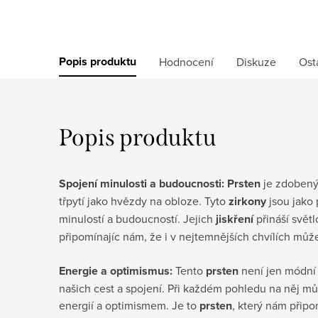
Popis produktu
Hodnocení
Diskuze
Ost
Popis produktu
Spojení minulosti a budoucnosti: Prsten
je zdoben
třpytí jako hvězdy na obloze. Tyto
zirkony
jsou jako 
minulostí a budoucností. Jejich
jiskření
přináší svět
připomínajíc nám, že i v nejtemnějších chvílích mů
Energie a optimismus:
Tento
prsten
není jen módní 
našich cest a spojení. Při každém pohledu na něj mů
energií a optimismem. Je to
prsten
, který nám přip