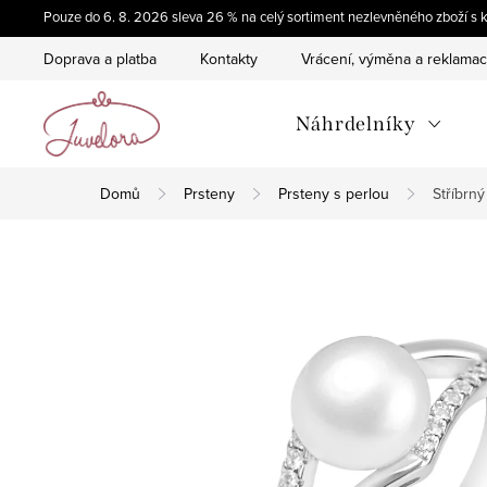
Přejít
Pouze do 6. 8. 2026 sleva 26 % na celý sortiment nezlevněného zboží
na
Doprava a platba
Kontakty
Vrácení, výměna a reklama
obsah
Náhrdelníky
Domů
Prsteny
Prsteny s perlou
Stříbrn