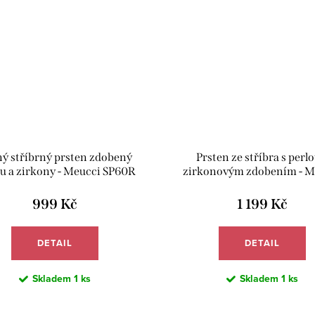
ý stříbrný prsten zdobený
Prsten ze stříbra s perlo
u a zirkony - Meucci SP60R
zirkonovým zdobením - M
SP74R
999 Kč
1 199 Kč
DETAIL
DETAIL
Skladem
1 ks
Skladem
1 ks