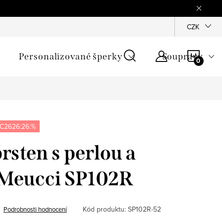
mínky
Podmínky ochrany osobních údajů
GPSR
CZK
Jak zji
NÁKU
Personalizované šperky
Soupravy
KOŠÍ
C2626:26:%
rsten s perlou a
 Meucci SP102R
Kód produktu:
SP102R-52
Podrobnosti hodnocení