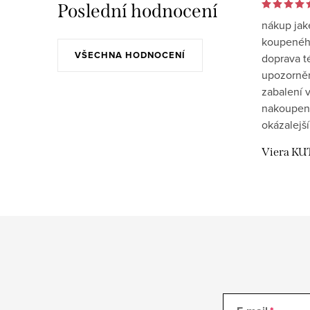
Poslední hodnocení
nákup jak
koupeného
VŠECHNA HODNOCENÍ
doprava t
upozornění
zabalení v
nakoupen
okázalejší
Viera KU