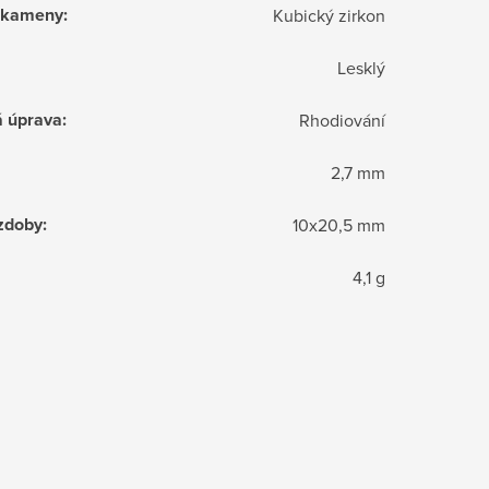
í kameny
:
Kubický zirkon
Lesklý
á úprava
:
Rhodiování
2,7 mm
zdoby
:
10x20,5 mm
4,1 g