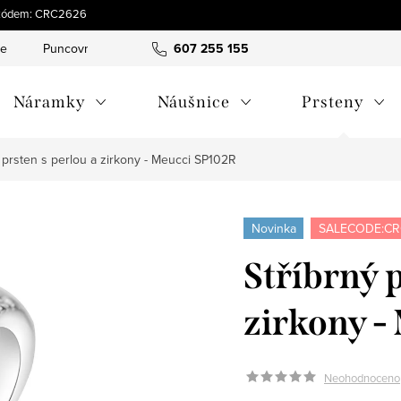
 s kódem: CRC2626
ce
Puncovní značky
Hodnocení obchodu
607 255 155
Obchodní pod
Náramky
Náušnice
Prsteny
ý prsten s perlou a zirkony - Meucci SP102R
Novinka
SALECODE:CR
Stříbrný p
zirkony -
Neohodnoceno