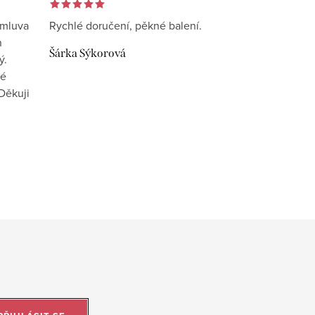
omluva
Rychlé doručení, pěkné balení.
n
Šárka Sýkorová
ý.
vé
Děkuji