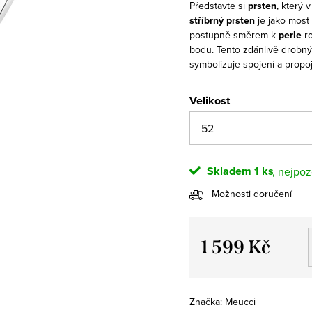
Představte si
prsten
, který 
stříbrný prsten
je jako most 
postupně směrem k
perle
ro
bodu. Tento zdánlivě drobný
symbolizuje spojení a propoj
Velikost
Skladem
1 ks
Možnosti doručení
1 599 Kč
Měrná
cena:
Značka:
Meucci