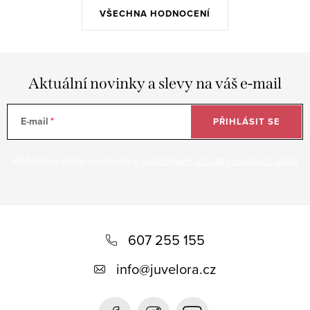
VŠECHNA HODNOCENÍ
Aktuální novinky a slevy na váš e-mail
E-mail
PŘIHLÁSIT SE
Vložením e-mailu souhlasíte s
podmínkami ochrany osobních údajů
Z
á
607 255 155
p
info
@
juvelora.cz
a
t