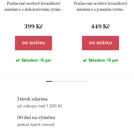
Pozlacené ocelové kroužkové
Pozlacené ocelové kroužkové
náušnice s dekorativním rytím -
náušnice s jemným rytím -
Meucci DE667
Meucci DE670
399 Kč
449 Kč
DO KOŠÍKU
DO KOŠÍKU
Skladem
>5 pár
Skladem
>5 pár
Dárek zdarma
při nákupu nad 1 200 Kč
90 dní na výměnu
pokud šperk nesedí