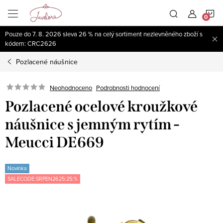
Přejít
N
na
obsah
Pouze do 7. 8. 2026 sleva 26 % na celý sortiment nezlevněného zboží s
K
kódem: CRC2626
Pozlacené náušnice
Neohodnoceno
Podrobnosti hodnocení
Pozlacené ocelové kroužkové
náušnice s jemným rytím -
Meucci DE669
Novinka
SALECODE:SRPEN2625:25:%