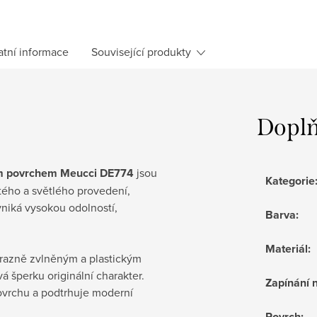
atní informace
Související produkty
Doplň
ým povrchem Meucci DE774
jsou
Kategorie
atého a světlého provedení,
yniká vysokou odolností,
Barva
:
Materiál
:
ýrazně zvlněným a plastickým
á šperku originální charakter.
Zapínání 
povrchu a podtrhuje moderní
Povrch
: