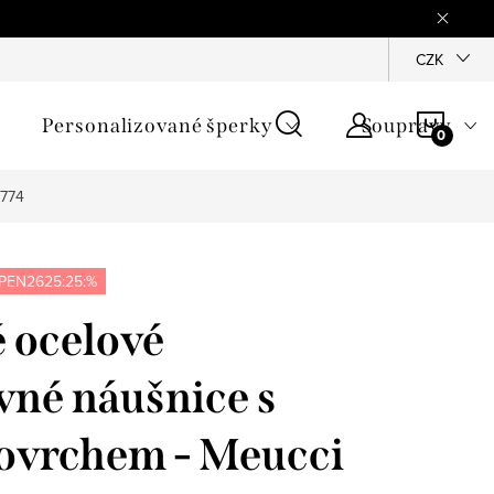
mínky
Podmínky ochrany osobních údajů
GPSR
CZK
Jak zji
NÁKU
Personalizované šperky
Soupravy
KOŠÍ
E774
PEN2625:25:%
 ocelové
né náušnice s
ovrchem - Meucci