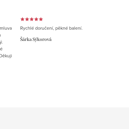
omluva
Rychlé doručení, pěkné balení.
n
Šárka Sýkorová
ý.
vé
Děkuji