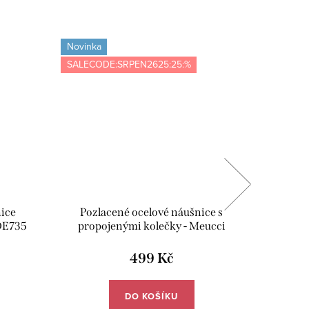
Novinka
Novinka
SALECODE:SRPEN2625:25:%
SALECOD
nice
Pozlacené ocelové náušnice s
Pozlace
 DE735
propojenými kolečky - Meucci
DE658
499 Kč
DO KOŠÍKU