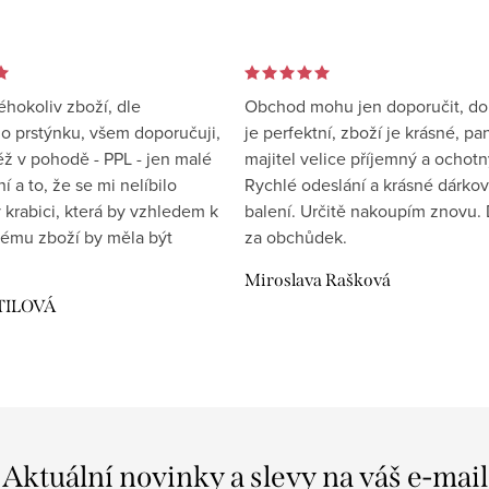
éhokoliv zboží, dle
Obchod mohu jen doporučit, d
 prstýnku, všem doporučuji,
je perfektní, zboží je krásné, pa
éž v pohodě - PPL - jen malé
majitel velice příjemný a ochotn
 a to, že se mi nelíbilo
Rychlé odeslání a krásné dárko
 krabici, která by vzhledem k
balení. Určitě nakoupím znovu. 
ému zboží by měla být
za obchůdek.
Miroslava Rašková
TILOVÁ
Aktuální novinky a slevy na váš e-mail