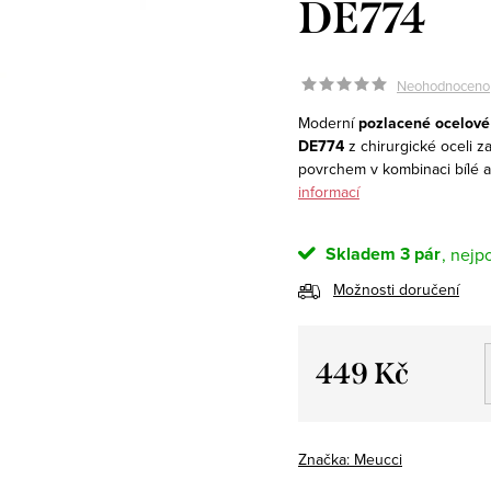
DE774
Neohodnoceno
Moderní
pozlacené ocelové
DE774
z chirurgické oceli z
povrchem v kombinaci bílé a 
informací
Skladem
3 pár
Možnosti doručení
449 Kč
Měrná
cena:
Značka:
Meucci