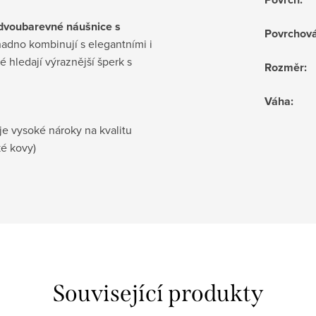
dvoubarevné náušnice s
Povrchov
nadno kombinují s elegantními i
é hledají výraznější šperk s
Rozměr
:
Váha
:
je vysoké nároky na kvalitu
ké kovy)
Související produkty