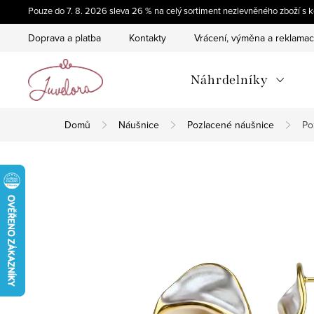
Přejít
Pouze do 7. 8. 2026 sleva 26 % na celý sortiment nezlevněného zboží 
na
Doprava a platba
Kontakty
Vrácení, výměna a reklama
obsah
Náhrdelníky
Domů
Náušnice
Pozlacené náušnice
Po