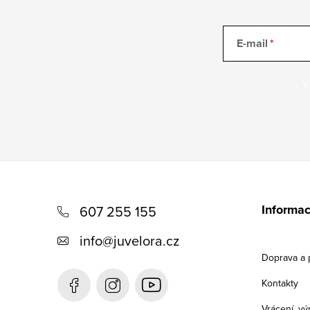
E-mail
V
Z
á
Informac
607 255 155
p
info
@
juvelora.cz
a
Doprava a 
t
Kontakty
í
Vrácení, v