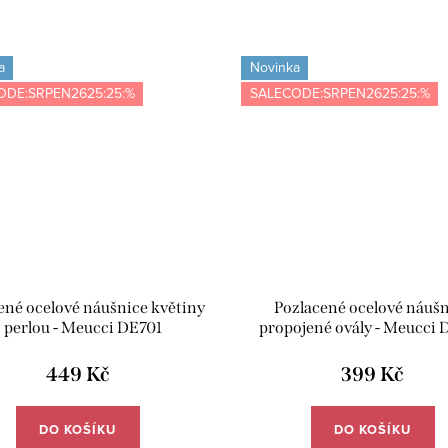
a
Novinka
ODE:SRPEN2625:25:%
SALECODE:SRPEN2625:25:%
ené ocelové náušnice květiny
Pozlacené ocelové náuš
s perlou - Meucci DE701
propojené ovály - Meucci
449 Kč
399 Kč
DO KOŠÍKU
DO KOŠÍKU