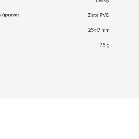
á úprava
:
Zlaté PVD
25x17 mm
7,5 g