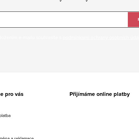
ložením e-mailu souhlasíte s
podmínkami ochrany osobních úda
e pro vás
Přijímáme online platby
platba
ýměna a reklamace