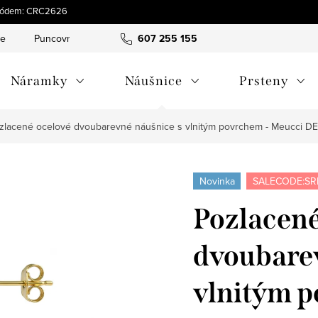
s kódem: CRC2626
ce
Puncovní značky
Hodnocení obchodu
607 255 155
Obchodní pod
Náramky
Náušnice
Prsteny
zlacené ocelové dvoubarevné náušnice s vlnitým povrchem - Meucci D
Novinka
SALECODE:SR
Pozlacené
dvoubarev
vlnitým p