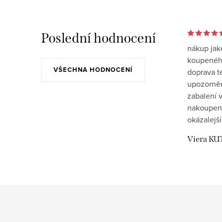
Poslední hodnocení
nákup jak
koupeného
VŠECHNA HODNOCENÍ
doprava t
upozornění
zabalení v
nakoupen
okázalejší
Viera KU