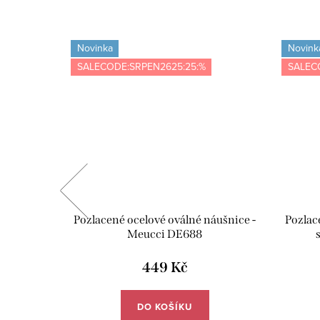
Novinka
Novink
SALECODE:SRPEN2625:25:%
SALEC
trické
Pozlacené ocelové oválné náušnice -
Pozlac
E699
Meucci DE688
449 Kč
DO KOŠÍKU