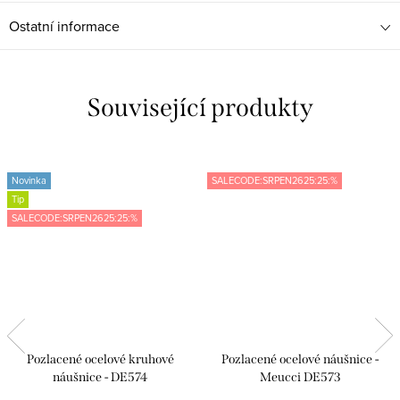
Ostatní informace
Související produkty
Novinka
SALECODE:SRPEN2625:25:%
Tip
SALECODE:SRPEN2625:25:%
Pozlacené ocelové kruhové
Pozlacené ocelové náušnice -
náušnice - DE574
Meucci DE573