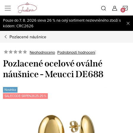
Přejít
N
na
obsah
Pouze do 7. 8. 2026 sleva 26 % na celý sortiment nezlevněného zboží s
K
kódem: CRC2626
Pozlacené náušnice
Neohodnoceno
Podrobnosti hodnocení
Pozlacené ocelové oválné
náušnice - Meucci DE688
Novinka
SALECODE:SRPEN2625:25:%