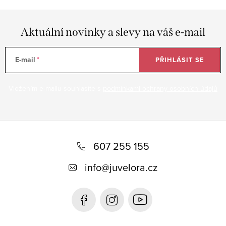
Aktuální novinky a slevy na váš e-mail
E-mail
PŘIHLÁSIT SE
Vložením e-mailu souhlasíte s
podmínkami ochrany osobních údajů
Z
á
607 255 155
p
info
@
juvelora.cz
a
t
í