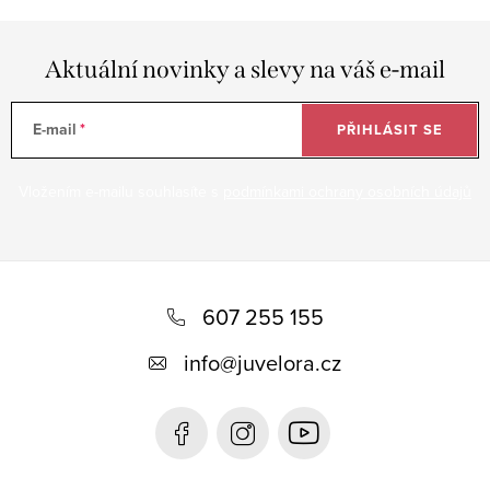
Aktuální novinky a slevy na váš e-mail
E-mail
PŘIHLÁSIT SE
Vložením e-mailu souhlasíte s
podmínkami ochrany osobních údajů
Z
á
607 255 155
p
info
@
juvelora.cz
a
t
í