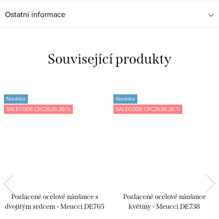
Ostatní informace
Související produkty
Novinka
Novinka
SALECODE:CRC2626:26:%
SALECODE:CRC2626:26:%
Pozlacené ocelové náušnice s
Pozlacené ocelové náušnice
dvojitým srdcem - Meucci DE765
květiny - Meucci DE738