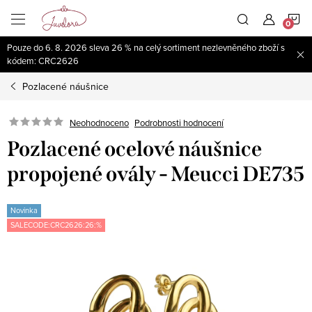
Přejít
N
na
obsah
Pouze do 6. 8. 2026 sleva 26 % na celý sortiment nezlevněného zboží s
K
kódem: CRC2626
Pozlacené náušnice
Neohodnoceno
Podrobnosti hodnocení
Pozlacené ocelové náušnice
propojené ovály - Meucci DE735
Novinka
SALECODE:CRC2626:26:%