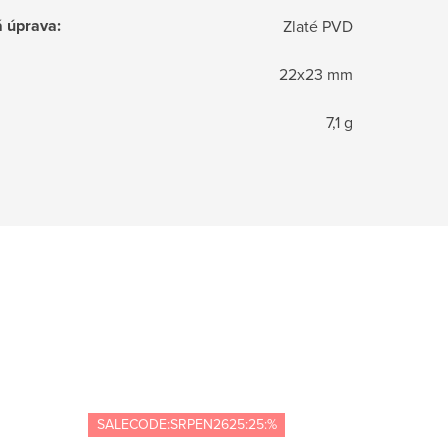
á úprava
:
Zlaté PVD
22x23 mm
7,1 g
SALECODE:SRPEN2625:25:%
Novinka