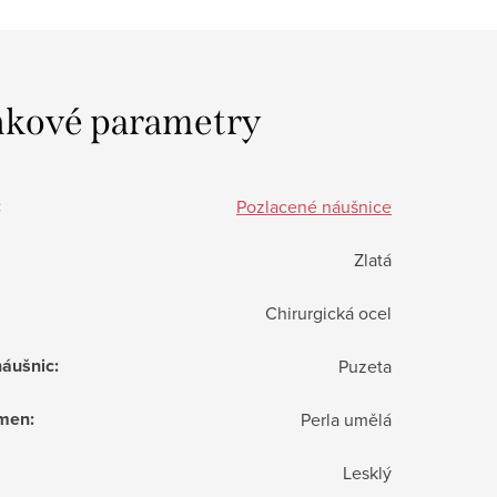
kové parametry
:
Pozlacené náušnice
Zlatá
Chirurgická ocel
náušnic
:
Puzeta
ámen
:
Perla umělá
Lesklý