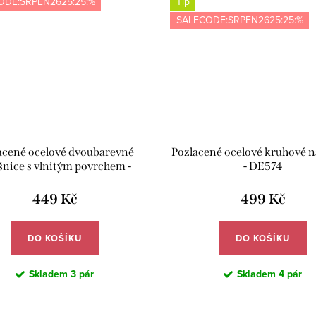
ODE:SRPEN2625:25:%
Tip
SALECODE:SRPEN2625:25:%
acené ocelové dvoubarevné
Pozlacené ocelové kruhové 
nice s vlnitým povrchem -
- DE574
Meucci DE774
449 Kč
499 Kč
DO KOŠÍKU
DO KOŠÍKU
Skladem
3 pár
Skladem
4 pár