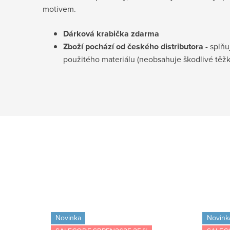
motivem.
Dárková krabička
zdarma
Zboží pochází od českého distributora
- splňu
použitého materiálu (neobsahuje škodlivé těž
Novinka
Novink