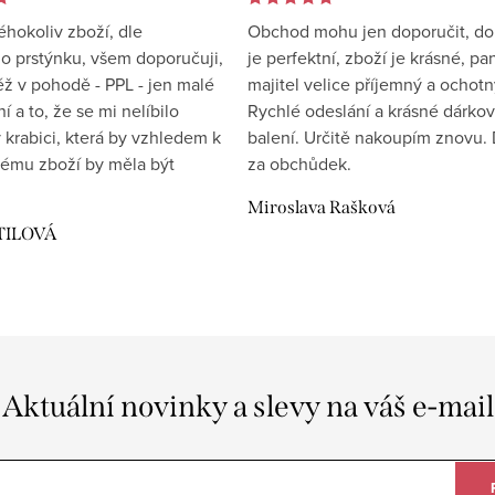
éhokoliv zboží, dle
Obchod mohu jen doporučit, d
 prstýnku, všem doporučuji,
je perfektní, zboží je krásné, pa
éž v pohodě - PPL - jen malé
majitel velice příjemný a ochotn
 a to, že se mi nelíbilo
Rychlé odeslání a krásné dárko
 krabici, která by vzhledem k
balení. Určitě nakoupím znovu. 
ému zboží by měla být
za obchůdek.
Miroslava Rašková
TILOVÁ
Aktuální novinky a slevy na váš e-mail