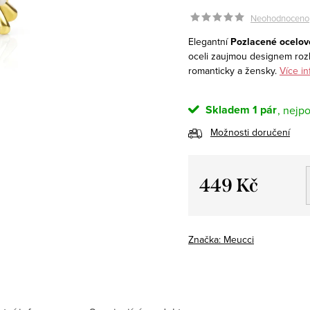
Neohodnoceno
Elegantní
Pozlacené ocelové
oceli zaujmou designem rozkv
romanticky a žensky.
Více in
Skladem
1 pár
Možnosti doručení
449 Kč
Měrná
cena:
Značka:
Meucci