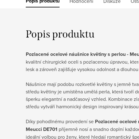
Popis produktu
Hodnocení
Diskuze
Ost
Popis produktu
Pozlacené ocelové náušnice květiny s perlou - Me
kvalitní chirurgické oceli s pozlacenou úpravou, kte
lesk a zároveň zajišťuje vysokou odolnost a dlouhou 
Náušnice mají podobu rozkvetlé květiny s jemně tva
středu květiny je umístěna umělá perla, která tvoří 
šperku elegantní a nadčasový vzhled. Kombinace zl
středu vytváří harmonický design inspirovaný krásou 
Díky pohodlnému provedení se
Pozlacené ocelové n
Meucci DE701
příjemně nosí a snadno doplní každode
ideální volbou pro ženy, které hledají romantický š