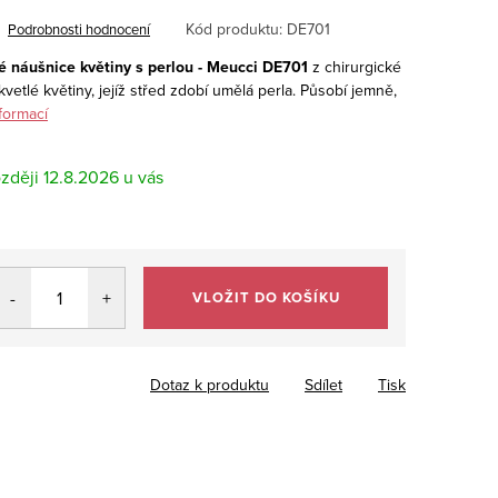
Kód produktu:
DE701
Podrobnosti hodnocení
 náušnice květiny s perlou - Meucci DE701
z chirurgické
etlé květiny, jejíž střed zdobí umělá perla. Působí jemně,
formací
12.8.2026
VLOŽIT DO KOŠÍKU
Dotaz k produktu
Sdílet
Tisk