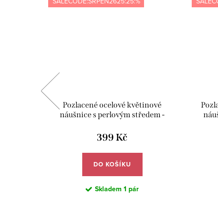
SALECODE:SRPEN2625:25:%
SALEC
abička s
Pozlacené ocelové květinové
Pozl
ící utěrka
náušnice s perlovým středem -
náuš
VE02
Meucci DE770
399 Kč
DO KOŠÍKU
Skladem
1 pár