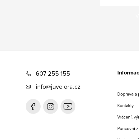
V
Z
á
Informac
607 255 155
p
info
@
juvelora.cz
a
Doprava a 
t
Kontakty
í
Vrácení, v
Puncovní z