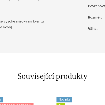
Povrchov
Rozměr
:
je vysoké nároky na kvalitu
ké kovy)
Váha
:
Související produkty
a
Novinka