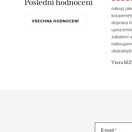
Poslední hodnocení
nákup jak
koupeného
VŠECHNA HODNOCENÍ
doprava t
upozornění
zabalení v
nakoupen
okázalejší
Viera KU
E-mail