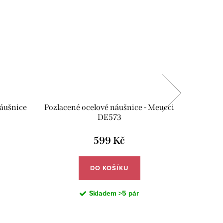
SALECOD
náušnice
Pozlacené ocelové náušnice - Meucci
Ocelové
DE573
zir
599 Kč
DO KOŠÍKU
Skladem
>5 pár