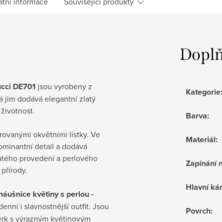
atní informace
Související produkty
Doplň
ucci DE701
jsou vyrobeny z
Kategorie
rá jim dodává elegantní zlatý
životnost.
Barva
:
rovanými okvětními lístky. Ve
Materiál
:
dominantní detail a dodává
atého provedení a perlového
Zapínání 
přírody.
Hlavní k
áušnice květiny s perlou -
nní i slavnostnější outfit. Jsou
Povrch
:
perk s výrazným květinovým