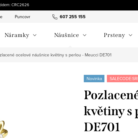
s kódem: CRC2626
ce
Puncovní značky
Hodnocení obchodu
607 255 155
Obchodní pod
Náramky
Náušnice
Prsteny
zlacené ocelové náušnice květiny s perlou - Meucci DE701
Novinka
SALECODE:SR
Pozlacené
květiny s
DE701