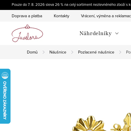
Přejít
Pouze do 7. 8. 2026 sleva 26 % na celý sortiment nezlevněného zboží 
na
Doprava a platba
Kontakty
Vrácení, výměna a reklama
obsah
Náhrdelníky
Domů
Náušnice
Pozlacené náušnice
Po