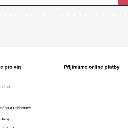
ložením e-mailu souhlasíte s
podmínkami ochrany osobních úda
e pro vás
Přijímáme online platby
platba
ýměna a reklamace
načky