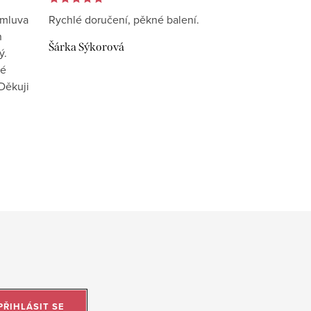
omluva
Rychlé doručení, pěkné balení.
n
Šárka Sýkorová
ý.
vé
Děkuji
PŘIHLÁSIT SE