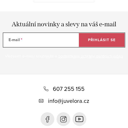
Aktuální novinky a slevy na váš e-mail
E-mail
PŘIHLÁSIT SE
Vložením e-mailu souhlasíte s
podmínkami ochrany osobních údajů
Z
á
607 255 155
p
info
@
juvelora.cz
a
t
í