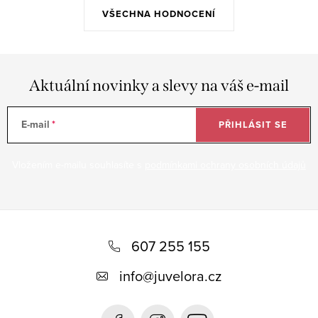
VŠECHNA HODNOCENÍ
Aktuální novinky a slevy na váš e-mail
E-mail
PŘIHLÁSIT SE
Vložením e-mailu souhlasíte s
podmínkami ochrany osobních údajů
Z
á
607 255 155
p
info
@
juvelora.cz
a
t