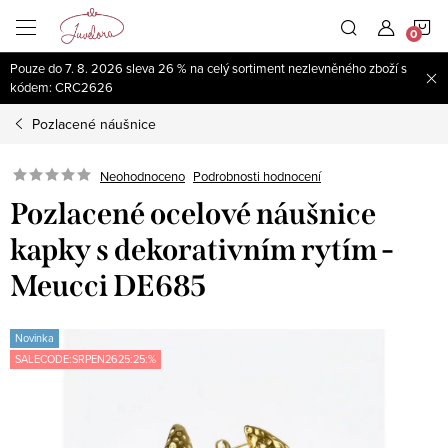
Přejít
N
na
obsah
Pouze do 7. 8. 2026 sleva 26 % na celý sortiment nezlevněného zboží s
K
kódem: CRC2626
Pozlacené náušnice
Neohodnoceno
Podrobnosti hodnocení
Pozlacené ocelové náušnice
kapky s dekorativním rytím -
Meucci DE685
Novinka
SALECODE:SRPEN2625:25:%