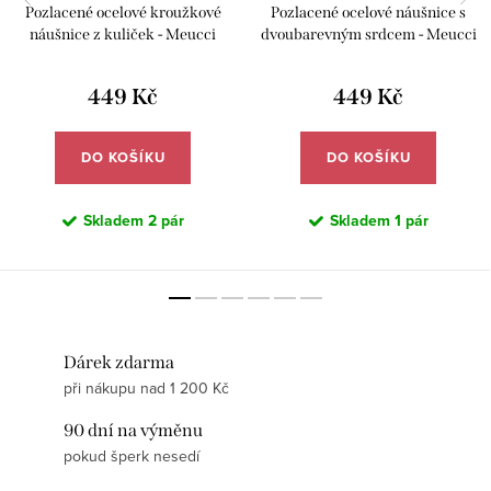
Pozlacené ocelové kroužkové
Pozlacené ocelové náušnice s
náušnice z kuliček - Meucci
dvoubarevným srdcem - Meucci
DE679
DE672
449 Kč
449 Kč
DO KOŠÍKU
DO KOŠÍKU
Skladem
2 pár
Skladem
1 pár
Dárek zdarma
při nákupu nad 1 200 Kč
90 dní na výměnu
pokud šperk nesedí