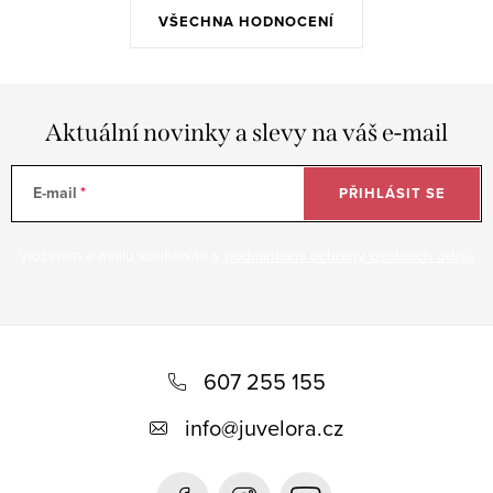
VŠECHNA HODNOCENÍ
Aktuální novinky a slevy na váš e-mail
E-mail
PŘIHLÁSIT SE
Vložením e-mailu souhlasíte s
podmínkami ochrany osobních údajů
Z
á
607 255 155
p
info
@
juvelora.cz
a
t