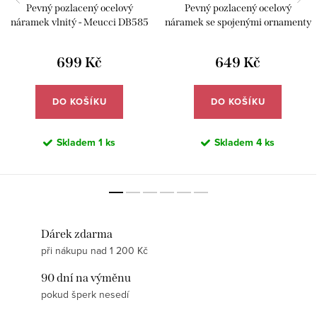
Pevný pozlacený ocelový
Pevný pozlacený ocelový
náramek vlnitý - Meucci DB585
náramek se spojenými ornamenty
- Meucci DB581
699 Kč
649 Kč
DO KOŠÍKU
DO KOŠÍKU
Skladem
1 ks
Skladem
4 ks
Dárek zdarma
při nákupu nad 1 200 Kč
90 dní na výměnu
pokud šperk nesedí