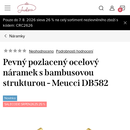
Přejít
N
na
obsah
Pouze do 7. 8. 2026 sleva 26 % na celý sortiment nezlevněného zboží s
K
kódem: CRC2626
Náramky
Neohodnoceno
Podrobnosti hodnocení
Pevný pozlacený ocelový
náramek s bambusovou
strukturou - Meucci DB582
Novinka
SALECODE:SRPEN2625:25:%