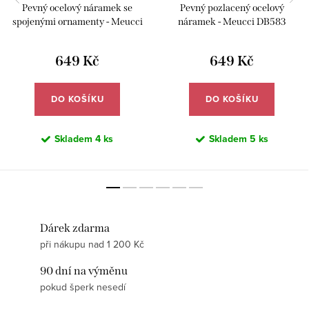
Pevný ocelový náramek se
Pevný pozlacený ocelový
spojenými ornamenty - Meucci
náramek - Meucci DB583
DB580
649 Kč
649 Kč
DO KOŠÍKU
DO KOŠÍKU
Skladem
4 ks
Skladem
5 ks
Dárek zdarma
při nákupu nad 1 200 Kč
90 dní na výměnu
pokud šperk nesedí