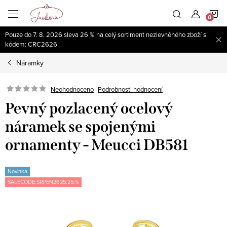
Přejít
N
na
obsah
Pouze do 7. 8. 2026 sleva 26 % na celý sortiment nezlevněného zboží s
K
kódem: CRC2626
Náramky
Neohodnoceno
Podrobnosti hodnocení
Pevný pozlacený ocelový
náramek se spojenými
ornamenty - Meucci DB581
Novinka
SALECODE:SRPEN2625:25:%