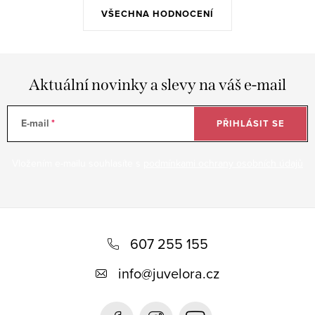
VŠECHNA HODNOCENÍ
Aktuální novinky a slevy na váš e-mail
E-mail
PŘIHLÁSIT SE
Vložením e-mailu souhlasíte s
podmínkami ochrany osobních údajů
Z
á
607 255 155
p
info
@
juvelora.cz
a
t