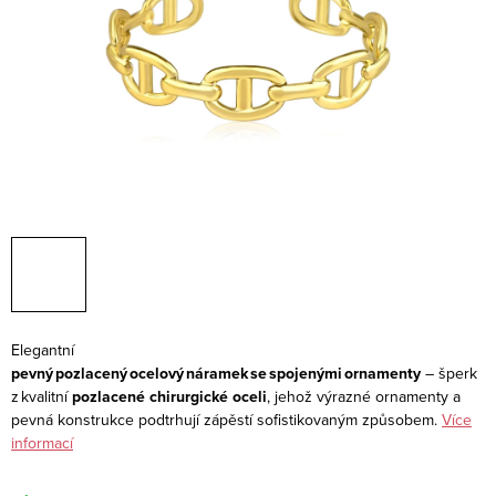
Elegantní
pevný pozlacený ocelový náramek se spojenými ornamenty
– šperk
z kvalitní
pozlacené chirurgické oceli
, jehož výrazné ornamenty a
pevná konstrukce podtrhují zápěstí sofistikovaným způsobem.
Více
informací