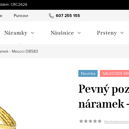
s kódem: CRC2626
ce
Puncovní značky
Hodnocení obchodu
607 255 155
Obchodní pod
Náramky
Náušnice
Prsteny
ramek - Meucci DB583
Novinka
SALECODE:SR
Pevný poz
náramek 
Neohodnoceno