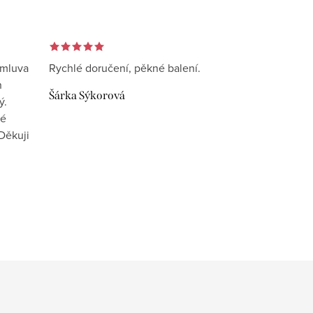
omluva
Rychlé doručení, pěkné balení.
n
Šárka Sýkorová
ý.
vé
Děkuji