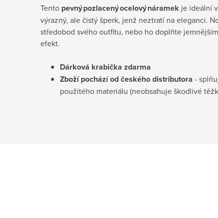
Tento
pevný pozlacený ocelový náramek
je ideální v
výrazný, ale čistý šperk, jenž neztratí na eleganci. N
středobod svého outfitu, nebo ho doplňte jemnějším
efekt.
Dárková krabička
zdarma
Zboží pochází od českého distributora
- splňu
použitého materiálu (neobsahuje škodlivé těž