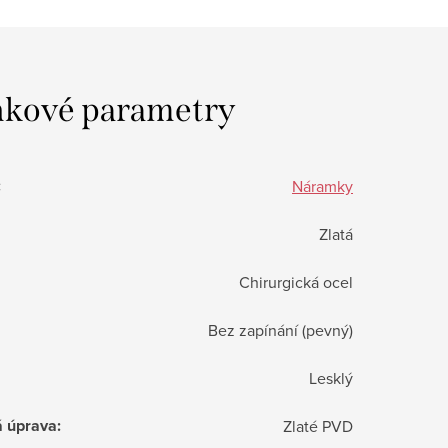
kové parametry
:
Náramky
Zlatá
Chirurgická ocel
Bez zapínání (pevný)
Lesklý
á úprava
:
Zlaté PVD