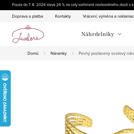
Přejít
Pouze do 7. 8. 2026 sleva 26 % na celý sortiment nezlevněného zboží 
na
Doprava a platba
Kontakty
Vrácení, výměna a reklama
obsah
Náhrdelníky
Domů
Náramky
Pevný pozlacený ocelový ná