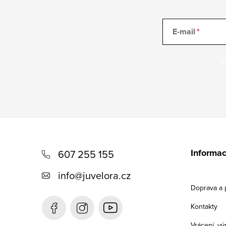
E-mail
V
Z
á
Informac
607 255 155
p
info
@
juvelora.cz
a
Doprava a 
t
Kontakty
í
Vrácení, v