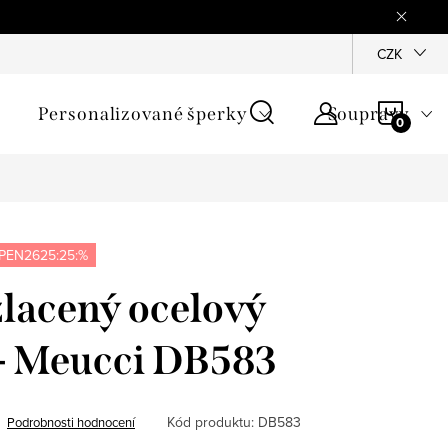
mínky
Podmínky ochrany osobních údajů
GPSR
CZK
Jak zji
NÁKU
Personalizované šperky
Soupravy
KOŠÍ
PEN2625:25:%
lacený ocelový
- Meucci DB583
Kód produktu:
DB583
Podrobnosti hodnocení