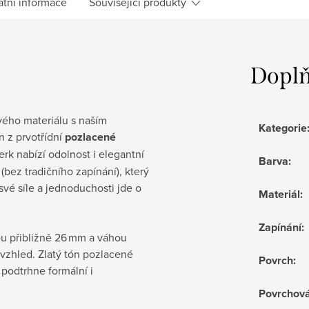
atní informace
Související produkty
Doplň
vého materiálu s naším
Kategorie
n z prvotřídní
pozlacené
rk nabízí odolnost i elegantní
Barva
:
bez tradičního zapínání), který
vé síle a jednoduchosti jde o
Materiál
:
Zapínání
:
ou přibližně 26 mm a váhou
vzhled. Zlatý tón pozlacené
Povrch
:
 podtrhne formální i
Povrchov