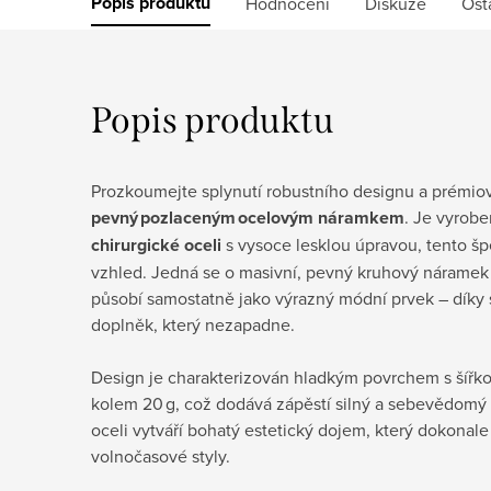
Popis produktu
Hodnocení
Diskuze
Ost
Popis produktu
Prozkoumejte splynutí robustního designu a prémio
pevný pozlaceným ocelovým náramkem
. Je vyrobe
chirurgické oceli
s vysoce lesklou úpravou, tento špe
vzhled. Jedná se o masivní, pevný kruhový náramek (
působí samostatně jako výrazný módní prvek – díky s
doplněk, který nezapadne.
Design je charakterizován hladkým povrchem s šířk
kolem 20 g, což dodává zápěstí silný a sebevědomý 
oceli vytváří bohatý estetický dojem, který dokonale
volnočasové styly.