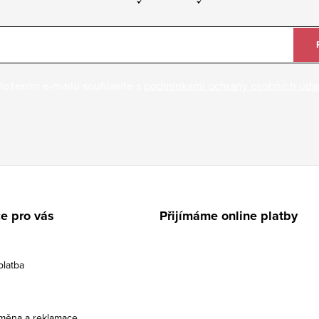
ložením e-mailu souhlasíte s
podmínkami ochrany osobních úda
e pro vás
Přijímáme online platby
platba
ýměna a reklamace