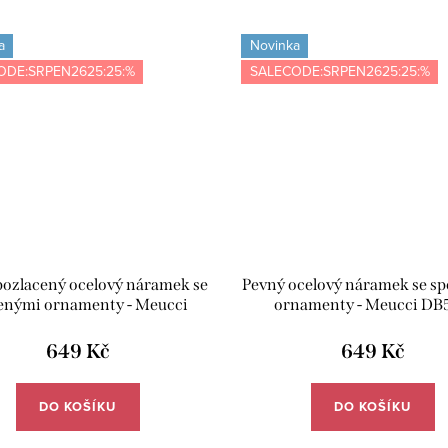
a
Novinka
ODE:SRPEN2625:25:%
SALECODE:SRPEN2625:25:%
pozlacený ocelový náramek se
Pevný ocelový náramek se s
enými ornamenty - Meucci
ornamenty - Meucci DB
DB581
649 Kč
649 Kč
DO KOŠÍKU
DO KOŠÍKU