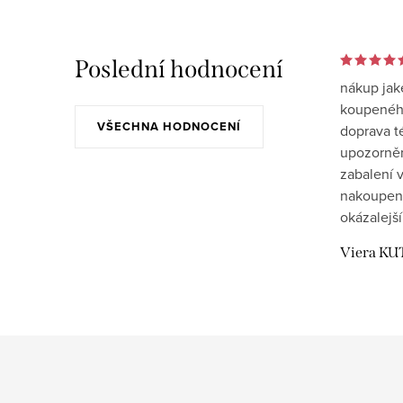
Poslední hodnocení
nákup jak
koupeného
VŠECHNA HODNOCENÍ
doprava t
upozornění
zabalení v
nakoupen
okázalejší
Viera KU