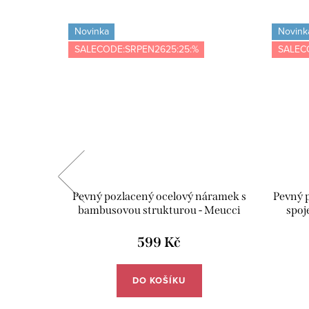
Novinka
Novink
SALECODE:SRPEN2625:25:%
SALEC
 - růžová
Pevný pozlacený ocelový náramek s
Pevný 
bambusovou strukturou - Meucci
spoj
DB582
599 Kč
DO KOŠÍKU