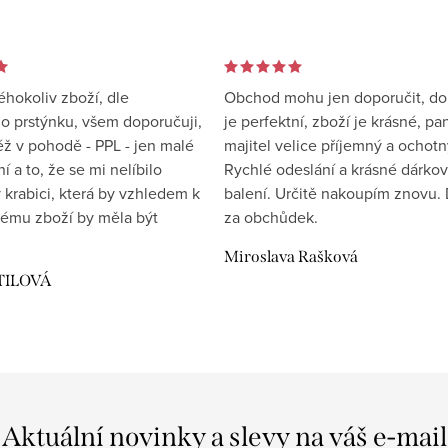
éhokoliv zboží, dle
Obchod mohu jen doporučit, d
 prstýnku, všem doporučuji,
je perfektní, zboží je krásné, pa
éž v pohodě - PPL - jen malé
majitel velice příjemný a ochotn
 a to, že se mi nelíbilo
Rychlé odeslání a krásné dárko
 krabici, která by vzhledem k
balení. Určitě nakoupím znovu. 
ému zboží by měla být
za obchůdek.
Miroslava Rašková
TILOVÁ
Aktuální novinky a slevy na váš e-mail