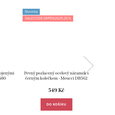
Novinka
Novinka
SALECODE:SRPEN2625:25:%
SALECOD
pojenými
Pevný pozlacený ocelový náramek s
Pevný 
580
černým kolečkem - Meucci DB562
549 Kč
DO KOŠÍKU