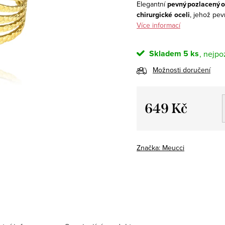
Elegantní
pevný pozlacený 
chirurgické oceli
, jehož pev
Více informací
Skladem
5 ks
Možnosti doručení
649 Kč
Měrná
cena:
Značka:
Meucci