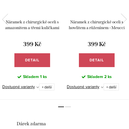
Náramek z chirurgické oceli s
Náramek z chirurgické oceli s
amazonitem a třemi kuličkami
howlitem a růženínem - Meucci
achátu - Meucci BB016
BB002
399 Kč
399 Kč
DETAIL
DETAIL
Skladem
1 ks
Skladem
2 ks
Dostupné varianty
Dostupné varianty
+ další
+ další
Dárek zdarma