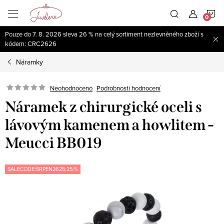
Přejít
N
na
obsah
Pouze do 7. 8. 2026 sleva 26 % na celý sortiment nezlevněného zboží s
K
kódem: CRC2626
Náramky
Neohodnoceno
Podrobnosti hodnocení
Náramek z chirurgické oceli s
lávovým kamenem a howlitem -
Meucci BB019
SALECODE:SRPEN2625:25:%