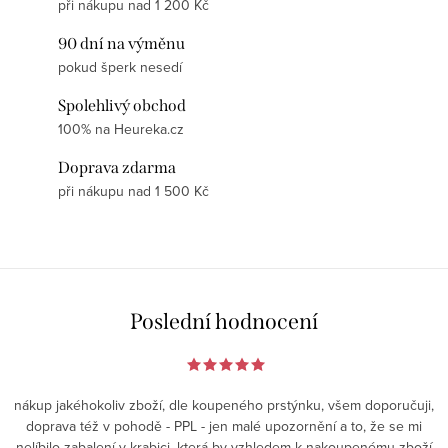
při nákupu nad 1 200 Kč
90 dní na výměnu
pokud šperk nesedí
Spolehlivý obchod
100% na Heureka.cz
Doprava zdarma
při nákupu nad 1 500 Kč
Poslední hodnocení
nákup jakéhokoliv zboží, dle koupeného prstýnku, všem doporučuji,
doprava též v pohodě - PPL - jen malé upozornění a to, že se mi
nelíbilo zabalení v krabici, která by vzhledem k nakoupenému zboží