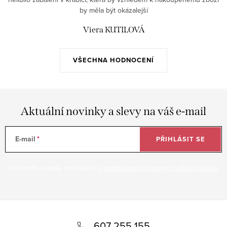
by měla být okázalejší
Viera KUTILOVÁ
VŠECHNA HODNOCENÍ
Aktuální novinky a slevy na váš e-mail
E-mail
PŘIHLÁSIT SE
Vložením e-mailu souhlasíte s
podmínkami ochrany osobních údajů
Z
á
607 255 155